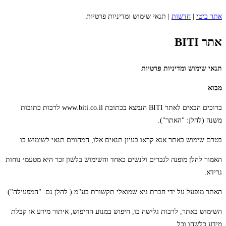
אתר ביטי
|
חדשות
|
תנאי שימוש ומדיניות פרטיות
א
תר BITI
תנאי שימוש ומדיניות פרטיות
מבוא
ברוכים הבאים לאתר BITI הנמצא בכתובת www.biti.co.il לרבות כתובות
משנה (להלן: "האתר").
בטרם שימוש באתר אנא קראו בעיון תנאים אלו, המהווים תנאי לשימוש בו.
האמור להלן מופנה לגברים ולנשים כאחד והשימוש בלשון זכר היא מטעמי נוחות
גרידא.
האתר מופעל על ידי חברת גיא שמואלי תקשורת בע"מ ( להלן גם: "המפעילה").
השימוש באתר, לרבות גלישה בו, חיפוש במנוע החיפוש, איתור מידע או קבלת
מידע כלשהו וכל