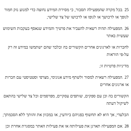
25 .בכל מקרה שהמפעילה תסבור, כי מסירת המידע נחוצה כדי למנוע נזק חמור
לגופך או לרכושך או לגופו או לרכושו של צד שלישי;
26 .המפעילה תהיה רשאית להעביר את פרטיך והמידע שנאסף בעקבות השימוש
שעשית באתר
לחברות או לארגונים אחרים הקשורים בה ובלבד שהם ישתמשו במידע זה רק
על-פי הוראות
מדיניות פרטיות זו;
27 .המפעילה רשאית למסור ולשתף מידע אנונימי, מצרפי וסטטיסטי עם חברות
או ארגונים אחרים
הקשורים בה וכן עם ספקים, שותפים עסקיים, מפרסמים וכל צד שלישי בהתאם
לשיקול דעתה
הבלעדי, אך היא לא תחשוף בפניהם ביודעין, או במכוון את זהותך ללא הסכמתך;
28 .אם המפעילה תארגן את פעילותה או את פעילות האתר במסגרת אחרת וכן