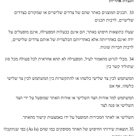
הגבלת אחריות
33 .תכנים המוצגים באתר שהם של צדדים שלישיים או שמקורם בצדדים
שלישיים, לרבות תכנים
שעלו כתוצאות חיפוש באתר; הם אינם בבעלות המפעילה, אינם מופעלים על
ידה ואינם באחריותה אלא באחריותם הבלעדית של אותם צדדים שלישיים,
לרבות חברות שונות.
34 .מבלי לגרוע מהאמור לעיל, המפעילה לא תהא אחראית לכל פעולה מכל סוג
שתוליד קשר בין
המשתמש לבין צד שלישי כלשהו או להתקשרות בין המשתמש לבין צד שלישי
כלשהו, אף אם
המשתמש למד אודות הצד השלישי או אודות האתר שמופעל על ידי הצד
השלישי או פנה לצד
השלישי או לאתר המכירות המופעל על ידו באמצעות קישור מהאתר.
35.תוצאות שירותי החיפוש של האתר מסופקים כמו שהם (As Is) כפי שנתקבלו