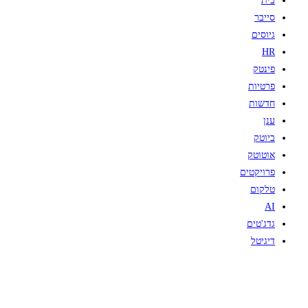
בית
סייבר
גיוסים
HR
פינטק
פרטיות
חדשות
ענן
ביוטק
אוטוטק
פרויקטים
טלקום
AI
גדג'טים
דיגיטל