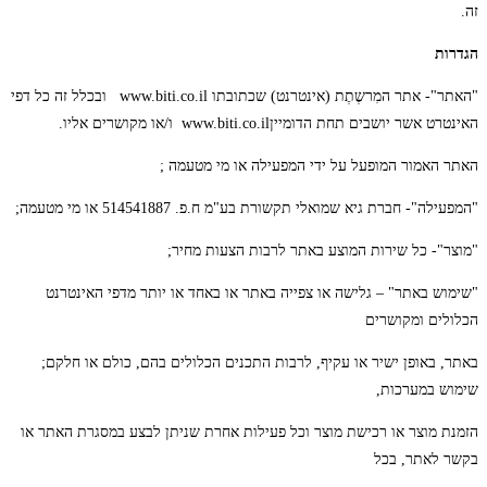
זה.
הגדרות
"האתר"- אתר המִרשֶתֶת (אינטרנט) שכתובתו www.biti.co.il ובכלל זה כל דפי
האינטרט אשר יושבים תחת הדומייןwww.biti.co.il ו/או מקושרים אליו.
האתר האמור המופעל על ידי המפעילה או מי מטעמה ;
"המפעילה"- חברת גיא שמואלי תקשורת בע"מ ח.פ. 514541887 או מי מטעמה;
"מוצר"- כל שירות המוצע באתר לרבות הצעות מחיר;
"שימוש באתר" – גלישה או צפייה באתר או באחד או יותר מדפי האינטרנט
הכלולים ומקושרים
באתר, באופן ישיר או עקיף, לרבות התכנים הכלולים בהם, כולם או חלקם;
שימוש במערכות,
הזמנת מוצר או רכישת מוצר וכל פעילות אחרת שניתן לבצע במסגרת האתר או
בקשר לאתר, בכל