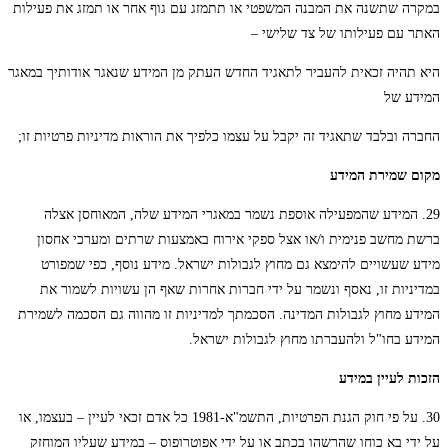
במקרה שתשנה את המבנה המשפטי או תתמזג עם גוף אחר או תמזג את פעילות
האתר עם פעילותו של צד שלישי –
היא תהיה זכאית להעביר לתאגיד החדש העתק מן המידע שנאגר אודותיך במאגר
המידע של
החברה ובלבד שתאגיד זה יקבל על עצמו כלפיך את הוראות מדיניות פרטיות זו;
מקום שמירת המידע
29. המידע שהמפעילה אוספת נשמר במאגרי המידע שלה, המאוחסן אצלה
ברשת מחשב פנימית ו/או אצל ספקי אירוח באמצעות שרתים ומערכי אחסון
מידע שעשויים להימצא גם מחוץ לגבולות ישראל. מידע נוסף, כפי שמפורט
במדיניות זו, נאסף ונשמר על ידי חברות אחרות שאף הן עשויות לשמור את
המידע מחוץ לגבולות המדינה. הסכמתך למדיניות זו מהווה גם הסכמה לשמירת
המידע בחו"ל ולהעברתו מחוץ לגבולות ישראל.
הזכות לעיין במידע
30. על פי חוק הגנת הפרטיות, התשמ"א-1981 כל אדם זכאי לעיין – בעצמו, או
על ידי בא כוחו שהרשהו בכתב או על ידי אפוטרופוס – במידע שעליו המוחזק