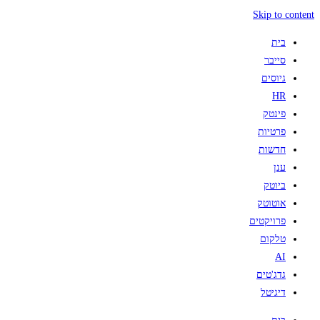
Skip to content
בית
סייבר
גיוסים
HR
פינטק
פרטיות
חדשות
ענן
ביוטק
אוטוטק
פרויקטים
טלקום
AI
גדג'טים
דיגיטל