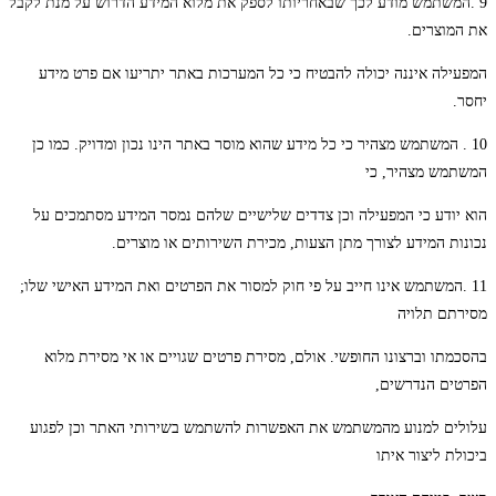
9 .המשתמש מודע לכך שבאחריותו לספק את מלוא המידע הדרוש על מנת לקבל
את המוצרים.
המפעילה איננה יכולה להבטיח כי כל המערכות באתר יתריעו אם פרט מידע
יחסר.
10 . המשתמש מצהיר כי כל מידע שהוא מוסר באתר הינו נכון ומדויק. כמו כן
המשתמש מצהיר, כי
הוא יודע כי המפעילה וכן צדדים שלישיים שלהם נמסר המידע מסתמכים על
נכונות המידע לצורך מתן הצעות, מכירת השירותים או מוצרים.
11 .המשתמש אינו חייב על פי חוק למסור את הפרטים ואת המידע האישי שלו;
מסירתם תלויה
בהסכמתו וברצונו החופשי. אולם, מסירת פרטים שגויים או אי מסירת מלוא
הפרטים הנדרשים,
עלולים למנוע מהמשתמש את האפשרות להשתמש בשירותי האתר וכן לפגוע
ביכולת ליצור איתו