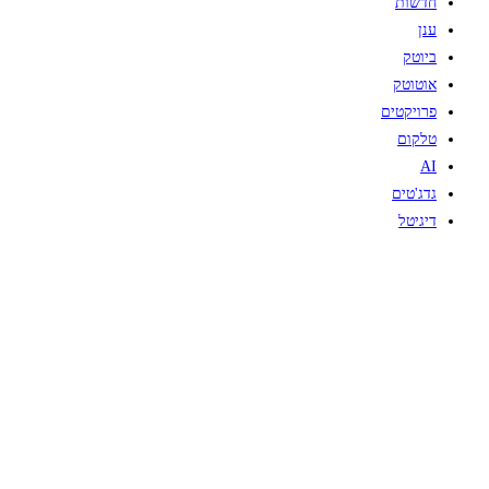
חדשות
ענן
ביוטק
אוטוטק
פרויקטים
טלקום
AI
גדג'טים
דיגיטל