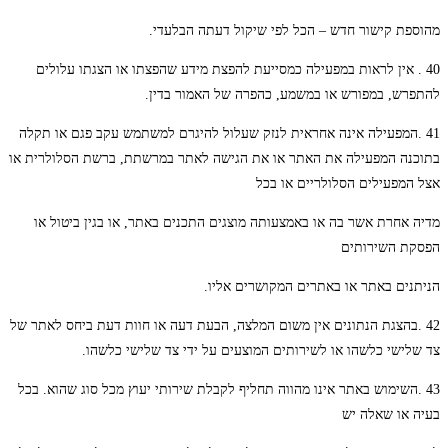
מהוספת קישור חדש – הכל לפי שיקול דעתה הבלעדי.
40 . אין לראות במפעילה כמסייעת להפצת מידע שהפצתו או הצגתו עלולים
להתפרש, במפורש או במשמע, כהפרה של האמור בדין.
41 .המפעילה אינה אחראית לנזק שעלול להיגרם למשתמש עקב פגם או תקלה
בתוכנה המפעילה את האתר או את הגישה לאתר במרשתת, ברשת הסלולרית או
אצל המפעילים הסלולריים או בכל
מדיה אחרת אשר בה או באמצעותה מוצגים התכנים באתר, או בגין ביטול או
הפסקת השירותים
הניתנים באתר או באתרים המקושרים אליו.
42 .בהצגת הנתונים אין משום המלצה, הבעת דעה או חוות דעת ביחס לאתר של
צד שלישי כלשהו או לשירותים המוצעים על ידי צד שלישי כלשהו.
43 .השימוש באתר אינו מהווה תחליף לקבלת שירותי יעוץ מכל סוג שהוא. בכל
בעיה או שאלה יש