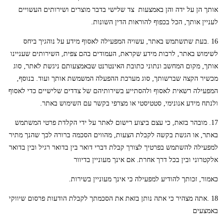
אותך הן על ידה והן באמצעות צד שלישי בדבר מוצרים ושירותים העשויים
לעניין אותך, הכל בכפוף להוראות הדין השונות.
16 .בעת שתשתמש באתר, עשויה המפעילה לאסוף מידע על נוהגיך ביחס
לשימוש באתר, לרבות מידע שקראת, העמודים בהם צפית, השירותים שעניינו
אותך, מקום המחשב ונתוני כתובת האינטרנט שבאמצעותם ניגשת לאתר, סוג
מכשיר הקצה שברשותך, סוג מערכת ההפעלה המשמשת אותך ועוד. בנוסף,
המפעילה רשאית לאסוף ולהסתייע בשירותיהם של צדדים שלישיים כדי לאסוף
ולנתח מידע אנונימי, סטטיסטי או מצרפי בקשר עם השימוש באתר.
17. מובהר בזאת, כי עצם ביצוע רישום לאתר על ידי הקלדת פרטי המשתמש
באתר, או הגשת בקשה לקבלת הצעות, מהווים הסכמה ברורה לכך שהנך מתיר
למפעילה להשתמש בפרטיך לצורך קבלת דברי דואר בין בדואר רגיל ובין בדואר
אלקטרוני ובין בכל דרך אחרת. אם אינך מעוניין בדיוור
כאמור, זכותך להודיע למפעילה כי אינך מעוניין בשירות.
18 .אתה מצהיר כי אתה נותן בזאת את הסכמתך לקבלת הודעות פרסום שיווקי
באמצעים