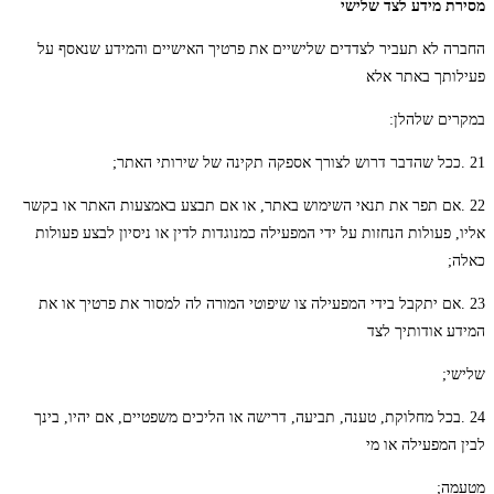
מסירת מידע לצד שלישי
החברה לא תעביר לצדדים שלישיים את פרטיך האישיים והמידע שנאסף על
פעילותך באתר אלא
במקרים שלהלן:
21 .ככל שהדבר דרוש לצורך אספקה תקינה של שירותי האתר;
22 .אם תפר את תנאי השימוש באתר, או אם תבצע באמצעות האתר או בקשר
אליו, פעולות הנחזות על ידי המפעילה כמנוגדות לדין או ניסיון לבצע פעולות
כאלה;
23 .אם יתקבל בידי המפעילה צו שיפוטי המורה לה למסור את פרטיך או את
המידע אודותיך לצד
שלישי;
24 .בכל מחלוקת, טענה, תביעה, דרישה או הליכים משפטיים, אם יהיו, בינך
לבין המפעילה או מי
מטעמה;