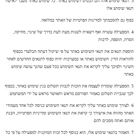
3 .תנאי שימוש אלה הם הבסיס לשימוש באתר. כל שימוש באתר מעבר לאישור
תנאי שימוש אלו
כפוף גם להסכמתך למדינות הפרטיות של האתר במלואה.
4 .המפעילה עשויה ואף רשאית לשנות מעת לעת בדרך של שינוי, מחיקה,
הסרה, הוספה, לרבות
הוספת תנאים את תנאי השימוש באתר על פי שיקול דעתה הבלעדי בכפוף
להוראות הדין. השימוש באתר או במערכות יהיה כפוף לתנאים החדשים לאחר
השינוי ולפיכך עליך לקרוא את תנאי השימוש בכל פעם שהנך עושה שימוש
באתר.
5 .המפעילה שומרת לעצמה את הזכות לגבות תשלום בגין שימוש באתר, בכפוף
לכך שגביית תשלום כאמור תפורסם מראש ותאושר מראש על ידי המשתמש.
6 .לצורך שימוש באתר עליך לקרוא את תנאי השימוש כניסה לכל אחד מעמודי
האתר מהווה את אישורך כי קראת את תנאי השימוש ומדיניות הפרטיות, הבנת
אותם ואתה מסכים להם.
7 .האמור בתנאי שימוש אלו, הוא בנוסף לכל זכות המוקנית למפעילה על פי כל