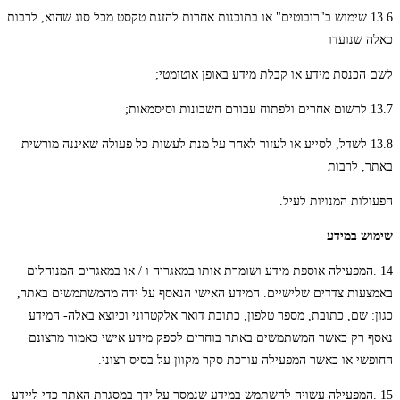
13.6 שימוש ב"רובוטים" או בתוכנות אחרות להזנת טקסט מכל סוג שהוא, לרבות
כאלה שנועדו
לשם הכנסת מידע או קבלת מידע באופן אוטומטי;
13.7 לרשום אחרים ולפתוח עבורם חשבונות וסיסמאות;
13.8 לשדל, לסייע או לעזור לאחר על מנת לעשות כל פעולה שאיננה מורשית
באתר, לרבות
הפעולות המנויות לעיל.
שימוש במידע
14 .המפעילה אוספת מידע ושומרת אותו במאגריה ו / או במאגרים המנוהלים
באמצעות צדדים שלישיים. המידע האישי הנאסף על ידה מהמשתמשים באתר,
כגון: שם, כתובת, מספר טלפון, כתובת דואר אלקטרוני וכיוצא באלה- המידע
נאסף רק כאשר המשתמשים באתר בוחרים לספק מידע אישי כאמור מרצונם
החופשי או כאשר המפעילה עורכת סקר מקוון על בסיס רצוני.
15 .המפעילה עשויה להשתמש במידע שנמסר על ידך במסגרת האתר כדי ליידע