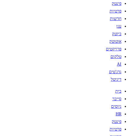
פינטק
פרטיות
חדשות
ענן
ביוטק
אוטוטק
פרויקטים
טלקום
AI
גדג'טים
דיגיטל
בית
סייבר
גיוסים
HR
פינטק
פרטיות