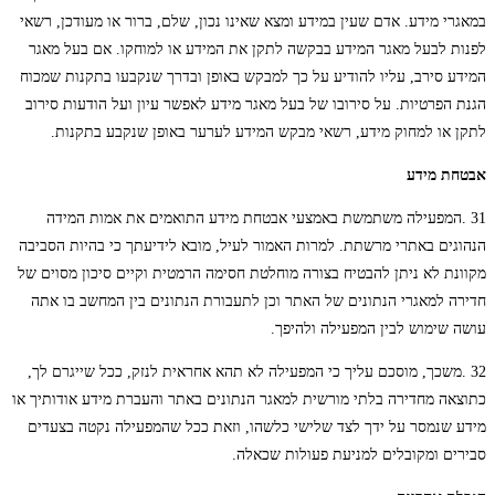
במאגרי מידע. אדם שעין במידע ומצא שאינו נכון, שלם, ברור או מעודכן, רשאי
לפנות לבעל מאגר המידע בבקשה לתקן את המידע או למוחקו. אם בעל מאגר
המידע סירב, עליו להודיע על כך למבקש באופן ובדרך שנקבעו בתקנות שמכוח
הגנת הפרטיות. על סירובו של בעל מאגר מידע לאפשר עיון ועל הודעות סירוב
לתקן או למחוק מידע, רשאי מבקש המידע לערער באופן שנקבע בתקנות.
אבטחת מידע
31 .המפעילה משתמשת באמצעי אבטחת מידע התואמים את אמות המידה
הנהוגים באתרי מרשתת. למרות האמור לעיל, מובא לידיעתך כי בהיות הסביבה
מקוונת לא ניתן להבטיח בצורה מוחלטת חסימה הרמטית וקיים סיכון מסוים של
חדירה למאגרי הנתונים של האתר וכן לתעבורת הנתונים בין המחשב בו אתה
עושה שימוש לבין המפעילה ולהיפך.
32 .משכך, מוסכם עליך כי המפעילה לא תהא אחראית לנזק, ככל שייגרם לך,
כתוצאה מחדירה בלתי מורשית למאגר הנתונים באתר והעברת מידע אודותיך או
מידע שנמסר על ידך לצד שלישי כלשהו, וזאת ככל שהמפעילה נקטה בצעדים
סבירים ומקובלים למניעת פעולות שכאלה.