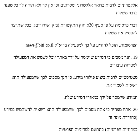
אלקטרוניים לרבות בדואר אלקטרוני ומסרונים וכי אין לך ולא תהיה לך כל טענה
בדבר משלוח
דברי פרסומת על פי סעיף 30א חוק התקשורת (בזק ושידורים). ככל שתרצה
להפסיק את משלוח
הפרסומות, תוכל להודיע על כך למפעילה בדוא"ל news@biti.co.il
19 .הנך מסכים כי המידע שיימסר על ידך באתר יוכל לשמש את המפעילה
למטרות עיבודים
סטטיסטיים לרבות ביצוע פילוחי מידע. כן הנך מסכים לכך שהמפעילה תהא
רשאית לשמור את
המידע שיימסר על ידך במאגרי המידע שלה.
20 .אתה מצהיר כי אתה מסכים לכך, שהמפעילה תהא רשאית להשתמש במידע
(כהגדרת מונח זה
במדיניות הפרטיות) בהתאם למדיניות הפרטיות.