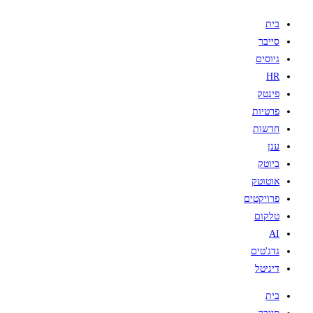
Skip
בית
to
סייבר
content
גיוסים
HR
פינטק
פרטיות
חדשות
ענן
ביוטק
אוטוטק
פרויקטים
טלקום
AI
גדג'טים
דיגיטל
בית