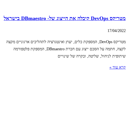
מטריקס DevOps קיבלה את הייצוג של- DBmaestro בישראל
17/04/2022
מטריקס DevOps, המספקת כלים, יעוץ ואינטגרציה לתהליכים ארגוניים מקצה
לקצה, חתמה על הסכם ייצוג עם חברת DBmaestro, המספקת פלטפורמה
שיתופית לניהול, שליטה, ובקרה של שינויים
קרא עוד »