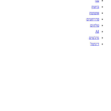
ענן
ביוטק
אוטוטק
פרויקטים
טלקום
AI
גדג'טים
דיגיטל