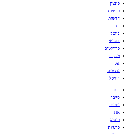
פינטק
פרטיות
חדשות
ענן
ביוטק
אוטוטק
פרויקטים
טלקום
AI
גדג'טים
דיגיטל
בית
סייבר
גיוסים
HR
פינטק
פרטיות