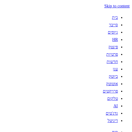
Skip to content
בית
סייבר
גיוסים
HR
פינטק
פרטיות
חדשות
ענן
ביוטק
אוטוטק
פרויקטים
טלקום
AI
גדג'טים
דיגיטל