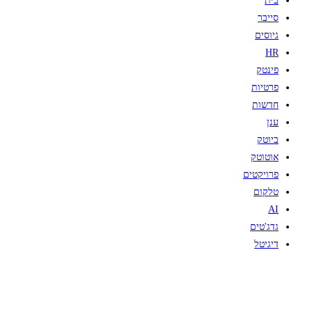
בית
סייבר
גיוסים
HR
פינטק
פרטיות
חדשות
ענן
ביוטק
אוטוטק
פרויקטים
טלקום
AI
גדג'טים
דיגיטל