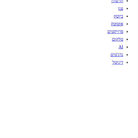
חדשות
ענן
ביוטק
אוטוטק
פרויקטים
טלקום
AI
גדג'טים
דיגיטל