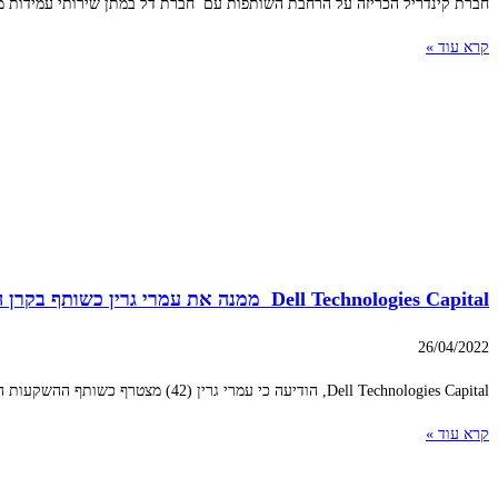
חברת קינדריל הכריזה על הרחבת השותפות עם חברת דל במתן שירותי עמידות מש
קרא עוד »
Dell Technologies Capital ממנה את עמרי גרין כשותף בקרן ההשקעות של החברה בישראל
26/04/2022
Dell Technologies Capital, הודיעה ​​כי עמרי גרין (42) מצטרף כשותף ההשקעות החדש בקרן. גרין יתמקד בהזדמנויות השקעה בשלבים מוקדמים בישראל ובאירופה, בפרט בתחומי הסייבר, DevOps,
קרא עוד »