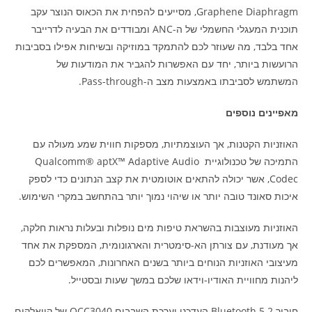
Graphene Diaphragm, מסייעים להפחית את הכאוס הנוצר עקב
תוכנית המעגלי החשמלי של ה-ANC ומבודדים את הבעיה לדרייבר
אחד בלבד, מה שעוזר לכם להתמקד במוזיקה ובשיחות אפילו בסביבות
הרועשות ביותר, יחד עם האפשרות להגביר את המודעות של
המשתמש לסביבתו באמצעות מצב ה-Pass-through.
מאפיינים נוספים
האוזניות הקטנות, אך העוצמתיות, מספקות חווית שמע מעולה עם
התמיכה של טכנולוגיית Qualcomm® aptX™ Adaptive Audio
Codec, אשר יכולה להתאים אוטומטית את קצב הנתונים כדי לספק
איכות סאונד טובה יותר או שיהוי נמוך יותר בהתחשב במקרי השימוש.
האוזניות מעוצבות בהשראת טיפות מים נופלות ובעלות נראות חלקה,
אך מעודנת, עם צורתן הא-סימטרית והארגונומית, המספקת את אחד
מעיצובי האוזניות הנוחים ביותר בשנים האחרונות, המאפשרים לכם
ליהנות מחוויית האודיו-וידאו שלכם במשך שעות ובסטייל.
חיבור Bluetooth 5.2 העדכני וערכת השבבים QCC3040 של קוואלקום