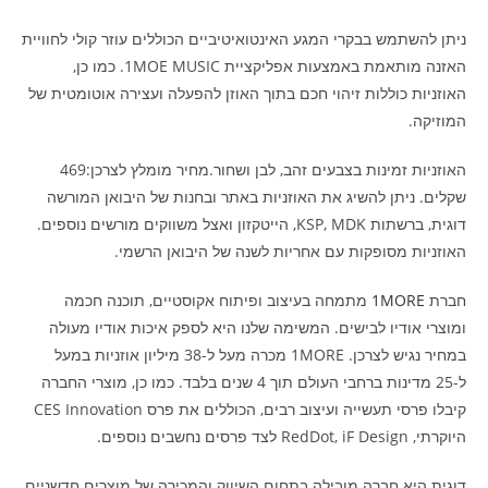
ניתן להשתמש בבקרי המגע האינטואיטיביים הכוללים עוזר קולי לחוויית
האזנה מותאמת באמצעות אפליקציית 1MOE MUSIC. כמו כן,
האוזניות כוללות זיהוי חכם בתוך האוזן להפעלה ועצירה אוטומטית של
המוזיקה.
האוזניות זמינות בצבעים זהב, לבן ושחור.מחיר מומלץ לצרכן:469
שקלים. ניתן להשיג את האוזניות באתר ובחנות של היבואן המורשה
דוגית, ברשתות KSP, MDK, הייטקזון ואצל משווקים מורשים נוספים.
האוזניות מסופקות עם אחריות לשנה של היבואן הרשמי.
חברת
1MORE
מתמחה בעיצוב ופיתוח אקוסטיים, תוכנה חכמה
ומוצרי אודיו לבישים. המשימה שלנו היא לספק איכות אודיו מעולה
במחיר נגיש לצרכן. 1MORE מכרה מעל ל-38 מיליון אוזניות במעל
ל-25 מדינות ברחבי העולם תוך 4 שנים בלבד. כמו כן, מוצרי החברה
קיבלו פרסי תעשייה ועיצוב רבים, הכוללים את פרס CES Innovation
היוקרתי, RedDot, iF Design לצד פרסים נחשבים נוספים.
דוגית היא חברה מובילה בתחום השיווק והמכירה של מוצרים חדשניים