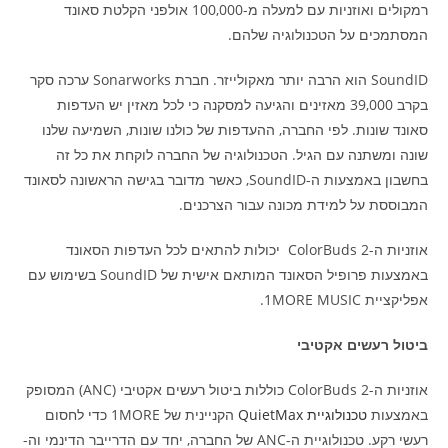
רמקולים ואוזניות עם למעלה מ-100,000 אולפני הקלטת סאונד
המסתמכים על הטכנולוגיה שלהם.
SoundID הוא הרבה יותר מאקולייזר. חברת Sonarworks ערכה סקר
בקרב 39,000 מאזינים והגיעה למסקנה כי לכל מאזין יש העדפות
סאונד שונות. לפי החברה, ההעדפות של כולנו שונות, השמיעה שלנו
שונה ומשתנה עם הגיל. הטכנולוגיה של החברה לוקחת את כל זה
בחשבון באמצעות ה-SoundID, כאשר מדובר בגישה הראשונה לסאונד
המבוססת על למידת מכונה עבור הצרכנים.
אוזניות ה-ColorBuds 2 יכולות להתאים לכל העדפות הסאונד
באמצעות פרופיל הסאונד המותאם אישית של SoundID בשימוש עם
אפליקציית 1MORE MUSIC.
ביטול רעשים אקטיבי
אוזניות ה-ColorBuds 2 כוללות ביטול רעשים אקטיבי (ANC) המסופק
באמצעות
טכנולוגיית QuietMax
הקניינית של 1MORE כדי לחסום
רעשי רקע. טכנולוגיית ה-ANC של החברה, יחד עם הדרייבר הדינמי וה-