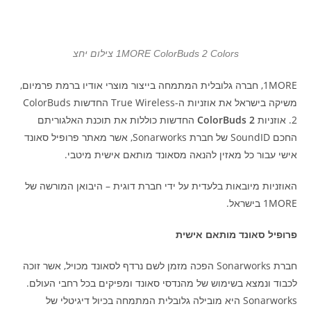
1MORE ColorBuds 2 Colors צילום יחצ
1MORE, חברה גלובלית המתמחה בייצור מוצרי אודיו ברמת פרמיום,
משיקה בישראל את אוזניות ה-True Wireless החדשות ColorBuds
2. אוזניות
ColorBuds 2
החדשות כוללות את תוכנת האלגוריתם
החכם SoundID של חברת Sonarworks, אשר מאתר פרופיל סאונד
אישי עבור כל מאזין להנאה מסאונד מותאם אישית מיטבי.
האוזניות מיובאות בלעדית על ידי חברת דוגית – היבואן המורשה של
1MORE בישראל.
פרופיל סאונד מותאם אישית
חברת Sonarworks הפכה מזמן לשם נרדף לסאונד מכויל, אשר זוכה
לכבוד ונמצא בשימוש של מהנדסי סאונד ומפיקים בכל רחבי העולם.
Sonarworks היא מובילה גלובלית המתמחה בכיול דיגיטלי של