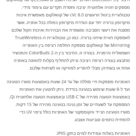
מספקים חוויה אלחוטית יציבה וחסרת תקדים עם צימוד מידי.
טכנולוגיית ביטול הרעשים cVc 8.0 של קוואלקום מאפשרת איכות
מיקרופון ברורה יחד עם הגדרת מיקרופון כפולה בכל אוזניה, אשר
מסננת את רעשי הסביבה ומשפרת את הבהירות ואיכות הקול שלכם
לאספקת חווית שיחה ברורה. כמו כן, טכנולוגיית ה-TrueWireless
Mirroring של קוואלקום מספקת החלפה רציפה בין האוזנייה
השמאלית והימנית. בצורה זו, החיבור בין ה-ColorBuds 2 והמכשיר
מתבצע בצורה רציפה ויציבה וניתן להחליף בקלות להאזנה באוזניה
אחת או בשתיהן מבלי להפריע למוזיקה או לשיחות שלכם.
האוזניות מספקות חיי סוללה של עד 24 שעות באמצעות מארז הטעינה
ועד ל-8 שעות שימוש בטעינה בודדת. ניתן להטעין את האוזניות
באמצעות הטענה מהירה של USB-C ובאמצעות הטענה אלחוטית Qi,
המספקת עד לשעתיים של זמן נגינה בטעינה מהירה של 15 דקות.
מארז הטעינה הנייד והקומפקטי של האוזניות כולל ציפוי UV כדי
להפחית כתמים וטביעות אצבע.
האוזניות בעלות עמידות למים בתקן IPX5.