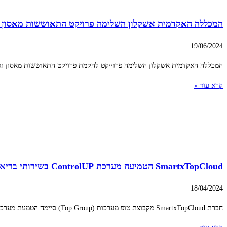
המכללה האקדמית אשקלון השלימה פרויקט התאוששות מאסון ו
19/06/2024
המכללה האקדמית אשקלון השלימה פרוייקט להקמת פרויקט התאוששות מאסון וגיבוי (DR) בענן במטרה לאפשר רציפות עסקית והמשך לימודים במקרים של כשל או אסו
קרא עוד »
SmartxTopCloud הטמיעה מערכת ControlUP בשירותי בריאות כללית
18/04/2024
חברת SmartxTopCloud מקבוצת טופ מערכות (Top Group) סיימה הטמעת מערכת תפעול, שליטה, ניטור, בקרה ואוטומציות לתשתיות בשירותי בריאות כללית, באמצעות טכנולוגיות ControlUp Solve. הפרוייקט ארך