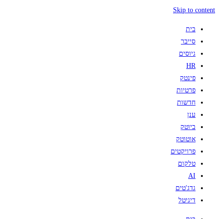
Skip to content
בית
סייבר
גיוסים
HR
פינטק
פרטיות
חדשות
ענן
ביוטק
אוטוטק
פרויקטים
טלקום
AI
גדג'טים
דיגיטל