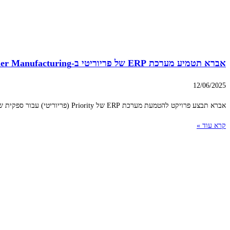
אברא תטמיע מערכת ERP של פריוריטי ב-Partner Manufacturing
12/06/2025
אברא תבצע פרויקט להטמעת מערכת ERP של Priority (פריוריטי) עבור ספקית שירותי ייצור של רכיבי אלקטרוניקה Partner Manufacturing (PM). הפרויקט יימשך כשנה והיקפו מוערך במעל
קרא עוד »