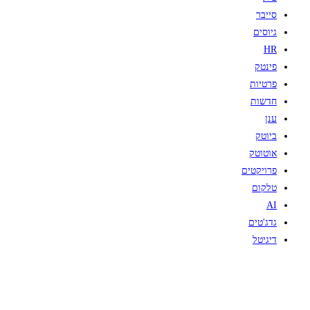
סייבר
גיוסים
HR
פינטק
פרטיות
חדשות
ענן
ביוטק
אוטוטק
פרויקטים
טלקום
AI
גדג'טים
דיגיטל