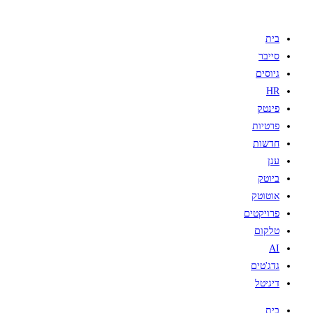
בית
סייבר
גיוסים
HR
פינטק
פרטיות
חדשות
ענן
ביוטק
אוטוטק
פרויקטים
טלקום
AI
גדג'טים
דיגיטל
בית