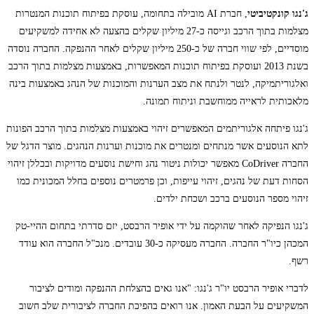
ג'נגו קונקטיביטי
, חברת AI מובילה בתחומה, עוסקת בפיתוח תוכנות המנטרות
מצלמות בתוך הרכב וגייסה כ-27 מיליון שקלים בהצעה לא אחידה למשקיעים
מוסדיים, לפי שווי חברה של כ-250 מיליון שקלים לאחר ההנפקה. החברה נוסדה
בשנת 2013 ועוסקת בפיתוח תוכנות המאפשרות, באמצעות מצלמות בתוך הרכב
ואלגוריתמיקה, לנטר ולנתח את מצב הערנות והמוכנות של הנהג באמצעות בינה
מלאכותית לראייה ממוחשבת וניתוח תמונה.
ג'נגו פיתחה אלגוריתמים המאפשרים זיהוי באמצעות מצלמות בתוך הרכב הפונות
לתא הנוסעים אשר מנתחים ומנטרים את מוכנות וערנות הנהגים. מוצר הדגל של
החברה CoDriver מאפשר יכולות ניטור נהג וחישת נוסעים מדויקות ובכללן זיהוי
הסחות דעת של נהגים, זיהוי עייפות, וכן פרמטרים נוספים בחלל המכונית כמו
זיהוי מספר הנוסעים ברכב ושכחת ילדים.
ג'נגו הנפיקה לאחר שהוקמה על ידי אופיר הרבסט, יזם סדרתי בתחום ההיי-טק
המכהן כיו"ר החברה. החברה מעסיקה כ-30 עובדים. מנכ"ל החברה הוא עודד
רשף.
לדברי אופיר הרבסט יו"ר ג'נגו: "אנו גאים בהצלחת ההנפקה ומודים לציבור
המשקיעים על הבעת האמון. אנו רואים בהפיכת החברה לציבורית שלב חשוב