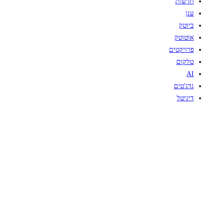
חדשות
ענן
ביוטק
אוטוטק
פרויקטים
טלקום
AI
גדג'טים
דיגיטל