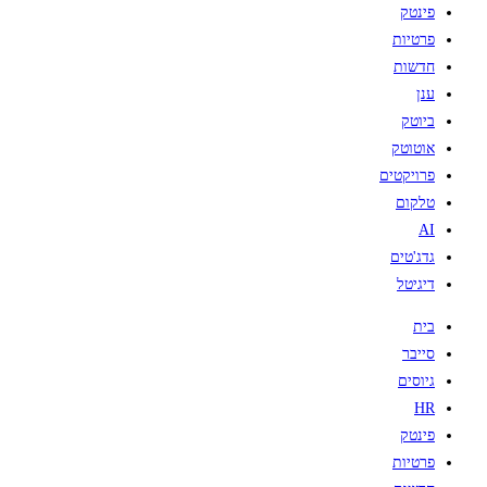
פינטק
פרטיות
חדשות
ענן
ביוטק
אוטוטק
פרויקטים
טלקום
AI
גדג'טים
דיגיטל
בית
סייבר
גיוסים
HR
פינטק
פרטיות