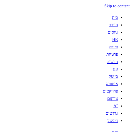
Skip to content
בית
סייבר
גיוסים
HR
פינטק
פרטיות
חדשות
ענן
ביוטק
אוטוטק
פרויקטים
טלקום
AI
גדג'טים
דיגיטל