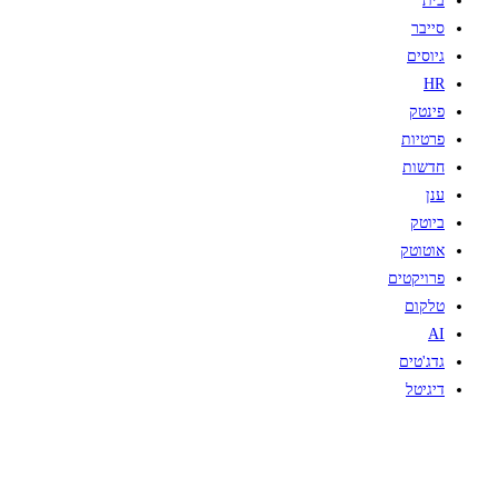
בית
סייבר
גיוסים
HR
פינטק
פרטיות
חדשות
ענן
ביוטק
אוטוטק
פרויקטים
טלקום
AI
גדג'טים
דיגיטל