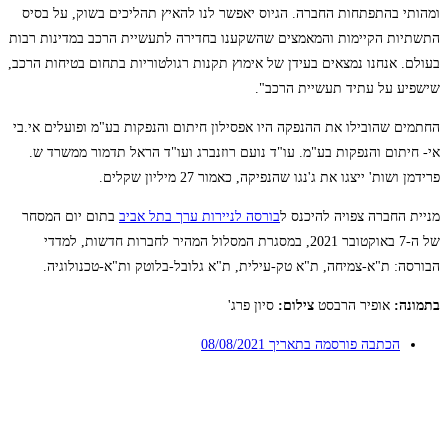
ומהותי בהתפתחות החברה. הגיוס יאפשר לנו להאיץ תהליכים בשוק, על בסיס
התשתיות הקיימות והמאמצים שהשקענו בחדירה לתעשיית הרכב במדינות רבות
בעולם. אנחנו נמצאים בעידן של אימוץ תקנות רגולטוריות בתחום בטיחות הרכב,
שישפיע על עתיד תעשיית הרכב".
החתמים שהובילו את ההנפקה היו אפסילון חיתום והנפקות בע"מ ופועלים אי.בי
אי- חיתום והנפקות בע"מ. עו"ד נועם רוזנברג ועו"ד הראל תדמור ממשרד ש.
פרידמן ושות' ייצגו את ג'נגו שהנפיקה, כאמור 27 מיליון שקלים.
מניית החברה צפויה להיכנס ל
בורסה לניירות ערך בתל אביב
בתום יום המסחר
של ה-7 באוקטובר 2021, במסגרת המסלול המהיר לחברות חדשות, למדדי
הבורסה: ת"א-צמיחה, ת"א טק-עילית, ת"א גלובל-בלוטק ות"א-טכנולוגיה.
בתמונה:
אופיר הרבסט
צילום:
סיון פרג'
הכתבה פורסמה בתאריך
08/08/2021