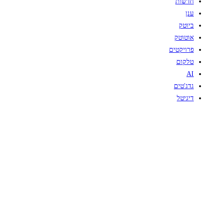
חדשות
ענן
ביוטק
אוטוטק
פרויקטים
טלקום
AI
גדג'טים
דיגיטל