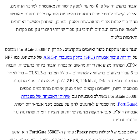
הגבוה בתעשייה של פי 6 ומיועד לספק קישוריות מאובטחת למרכזי הנתונים,
הליבה וקישור לנתיבי מרכז הנתונים באמצעות אספקת מרכז נתונים מאובטח
מהיר כדי לבנות אתרי התאוששות מאסון. כמו כן, הפתרון מאפשר לארגונים
לאבטח את מרכז הנתונים לנתיבי ענן עבור שירותי חיבורי ענן עם בקרות
ותאימות מלאות.
הגנה מפני מתקפת כופר ואיומים מתקדמים:
פתרון ה-FortiGate 3500F מבוסס
על
יחידות עיבוד אבטחה (SPU) כחלק ממעבדי ה-ASIC
של פורטינט, כמו NP7
ו-CP9. הפתרון מציע את דירוג מחשוב האבטחה הגבוה ביותר בתעשייה, הגבוה
פי 6 עבור ביצועים בהשוואה למתחרים – כולל תמיכה ב-TLS1.3 – כדי לאתר
מתקפות דוגמת ZEUS, Trickbot, Dridex ולהגן על ארגונים מפני מתקפות
מבוססות רשת, יישומים וקבצים ומפני מגוון איומים מתוחכמים נוספים.
FortiGate 3500F משתלב בטבעיות עם
שירותי האבטחה של מעבדות
FortiGuard
, מה שמסייע לארגונים להגן על עצמם מפני אנטי-וירוס רשתי,
אבטחת דוא"ל, אנטי-התקפת מניעת שירות ופונקציות דומות ופתרונות נגד
תוכנות זדוניות.
שילוב טבעי של יכולות גישת
Proxy
:
פתרון ה-FortiGate 3500F הוא התקן
הפיירוול של הדור הבא היחיד בתעשייה אשר משלב באופן טבעי יכולות גישת