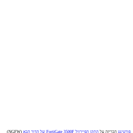
פורטינט
הכריזה על
התקן הפיירוול FortiGate 3500F של הדור הבא
(NGFW)