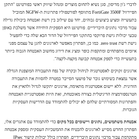
לדברי ג'ון מדיסון, סגן נשיא לתחום מוצרים ומנהל שיווק ראשי בפורטינט "התקן
הפיירוול FortiGate 3500F מתווסף לפורטפוליו פתרונות ה-NGFW המוביל
בתעשייה ומציע ביצועים גבוהים, יחד עם שילוב בין רשת ואבטחה ביכולת גדילה
עבור מרכזי נתונים היברידיים. פורטינט היא הספקית היחידה אשר משלבת באופן
טבעי יכולות גישת פרוקסי בהתקני הפיירוול של הדור הבא שלה כדי להפעיל
גישת רשת zero trust. כמו כן, הפתרון מאפשר לארגונים להגן על עצמם מפני
איומים מתפתחים ומתקפות כופר ומציג את דירוג מחשוב האבטחה הגבוה ביותר
בתעשייה כדי לספק אבטחה קבועה מקצה-לקצה".
ארגונים זקוקים לאסטרטגיה לניהול ובקרה של נפח התעבורה המוצפנת הגדלה
אשר נמצאת בשימוש גובר של פושעי הסייבר במטרה להסוות את התעבורה
הזדונית. ללא יישום אסטרטגיה מתאימה, ארגונים יתקשו לגדול ולהאיץ את
הטרנספורמציה הדיגיטלית בצורה מאובטחת, זאת היות ואסטרטגיית האבטחה
והפתרונות המסורתיים שלהם לא יכולים להתמודד עם הדרישות העסקיות
הגוברות.
אבטחת משתמשים, נתונים ויישומים בכל מקום
כדי להתמודד עם אתגרים אלו,
הפתרון החדש מסייע לארגונים להבטיח את ההמשכיות העסקית ומספק אבטחה
מתקדמת עבור מרכזי נתונים היברידיים. הפתרון כולל יכולות קישור IPsec