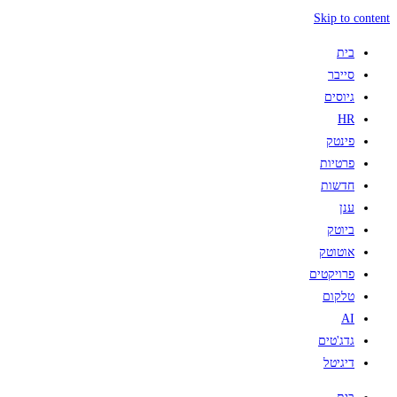
Skip to content
בית
סייבר
גיוסים
HR
פינטק
פרטיות
חדשות
ענן
ביוטק
אוטוטק
פרויקטים
טלקום
AI
גדג'טים
דיגיטל