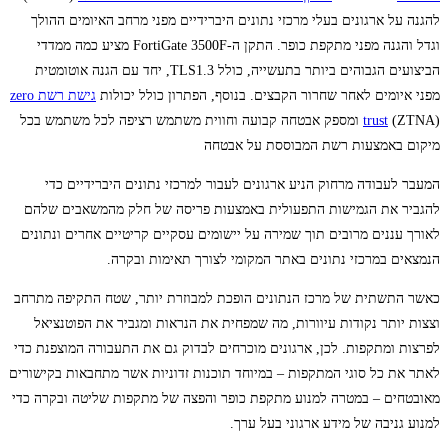
להגנה על ארגונים בעלי מרכזי נתונים היברידיים מפני מרחב האיומים ההולך
וגדל והגנה מפני מתקפת כופר. התקן ה-FortiGate 3500F מציע כמה ממדדי
הביצועים הגבוהים ביותר בתעשייה, כולל TLS1.3, יחד עם הגנה אוטומטית
מפני איומים לאחר שחרור הקבצים. בנוסף, הפתרון כולל יכולות
גישת רשת zero
trust
(ZTNA) ומספק אבטחה קבועה וחווית משתמש רציפה לכל משתמש בכל
מיקום באמצעות רשת המבוססת על אבטחה
המעבר לעבודה מרחוק הניע ארגונים לעבור למרכזי נתונים היברידיים כדי
להגביר את הגמישות התפעולית באמצעות פריסה של חלק מהמשאבים שלהם
לאורך עננים מרובים תוך שמירה על יישומים עסקיים קריטיים אחרים ונתונים
הנמצאים במרכזי נתונים באתר המקומי לצורך תאימות ובקרה.
כאשר התשתית של מרכז הנתונים הופכת למבוזרת יותר, שטח התקיפה מתרחב
וצצות יותר נקודות עיוורות, מה שמפחית את הנראות ומגביר את הפוטנציאל
לפרצות ומתקפות. לכן, ארגונים מוכרחים לבדוק גם את התעבורה המוצפנת כדי
לאתר את כל סוגי המתקפות – במיוחד תוכנות זדוניות אשר מתחבאות בקישורים
מאובטחים – במטרה למנוע מתקפת כופר והפצה של מתקפות שליטה ובקרה כדי
למנוע גניבה של מידע ארגוני בעל ערך.