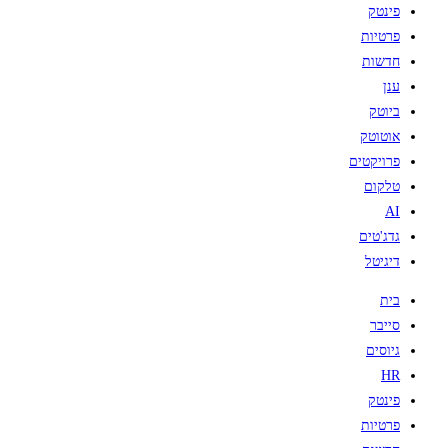
פינטק
פרטיות
חדשות
ענן
ביוטק
אוטוטק
פרויקטים
טלקום
AI
גדג'טים
דיגיטל
בית
סייבר
גיוסים
HR
פינטק
פרטיות