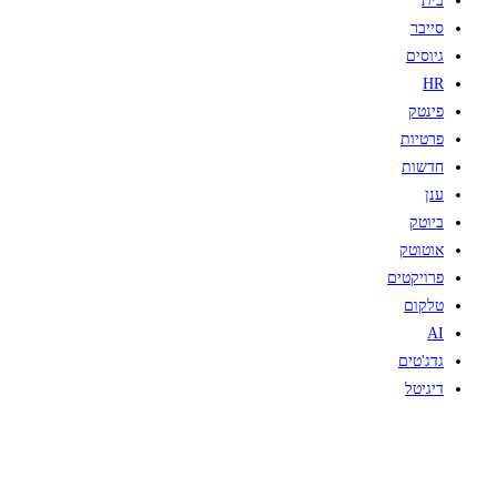
בית
סייבר
גיוסים
HR
פינטק
פרטיות
חדשות
ענן
ביוטק
אוטוטק
פרויקטים
טלקום
AI
גדג'טים
דיגיטל