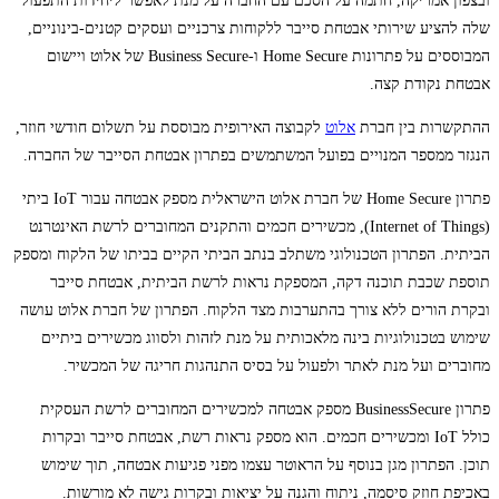
ובצפון אמריקה, חתמה על הסכם עם החברה על מנת לאפשר ליחידות התפעול
שלה להציע שירותי אבטחת סייבר ללקוחות צרכניים ועסקים קטנים-בינוניים,
המבוססים על פתרונות Home Secure ו-Business Secure של אלוט ויישום
אבטחת נקודת קצה.
ההתקשרות בין חברת
אלוט
לקבוצה האירופית מבוססת על תשלום חודשי חוזר,
הנגזר ממספר המנויים בפועל המשתמשים בפתרון אבטחת הסייבר של החברה.
פתרון Home Secure של חברת אלוט הישראלית מספק אבטחה עבור IoT ביתי
(Internet of Things), מכשירים חכמים והתקנים המחוברים לרשת האינטרנט
הביתית. הפתרון הטכנולוגי משתלב בנתב הביתי הקיים בביתו של הלקוח ומספק
תוספת שכבת תוכנה דקה, המספקת נראות לרשת הביתית, אבטחת סייבר
ובקרת הורים ללא צורך בהתערבות מצד הלקוח. הפתרון של חברת אלוט עושה
שימוש בטכנולוגיות בינה מלאכותית על מנת לזהות ולסווג מכשירים ביתיים
מחוברים ועל מנת לאתר ולפעול על בסיס התנהגות חריגה של המכשיר.
פתרון BusinessSecure מספק אבטחה למכשירים המחוברים לרשת העסקית
כולל IoT ומכשירים חכמים. הוא מספק נראות רשת, אבטחת סייבר ובקרות
תוכן. הפתרון מגן בנוסף על הראוטר עצמו מפני פגיעות אבטחה, תוך שימוש
באכיפת חוזק סיסמה, ניתוח והגנה על יציאות ובקרות גישה לא מורשות.