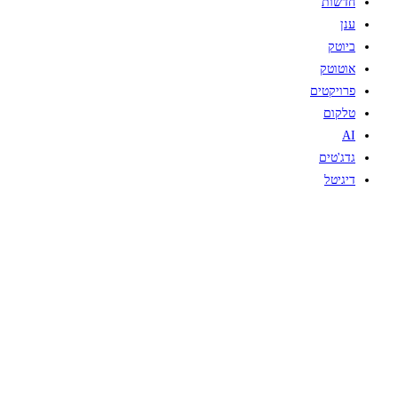
חדשות
ענן
ביוטק
אוטוטק
פרויקטים
טלקום
AI
גדג'טים
דיגיטל