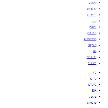
פינטק
פרטיות
חדשות
ענן
ביוטק
אוטוטק
פרויקטים
טלקום
AI
גדג'טים
דיגיטל
בית
סייבר
גיוסים
HR
פינטק
פרטיות