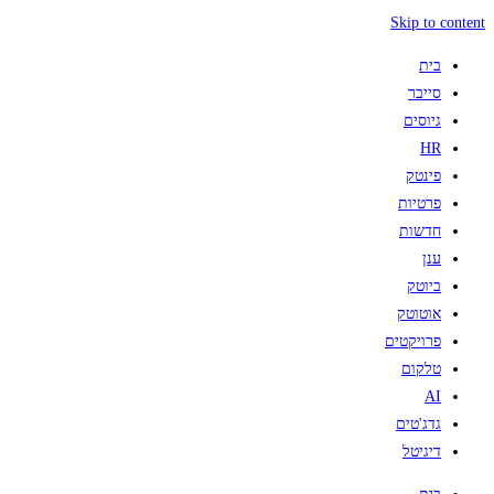
Skip to content
בית
סייבר
גיוסים
HR
פינטק
פרטיות
חדשות
ענן
ביוטק
אוטוטק
פרויקטים
טלקום
AI
גדג'טים
דיגיטל