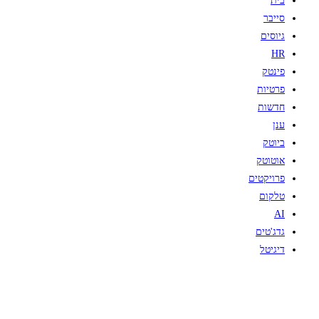
בית
סייבר
גיוסים
HR
פינטק
פרטיות
חדשות
ענן
ביוטק
אוטוטק
פרויקטים
טלקום
AI
גדג'טים
דיגיטל