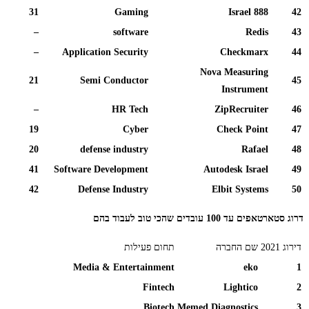
31
Gaming
Israel 888
42
–
software
Redis
43
–
Application Security
Checkmarx
44
Nova Measuring
21
Semi Conductor
45
Instrument
–
HR Tech
ZipRecruiter
46
19
Cyber
Check Point
47
20
defense industry
Rafael
48
41
Software Development
Autodesk Israel
49
42
Defense Industry
Elbit Systems
50
דרוג סטארטאפים עד 100 עובדים שהכי טוב לעבוד בהם
דירוג 2021
שם החברה
תחום פעילות
Media & Entertainment
eko
1
Fintech
Lightico
2
Biotech
Memed Diagnostics
3