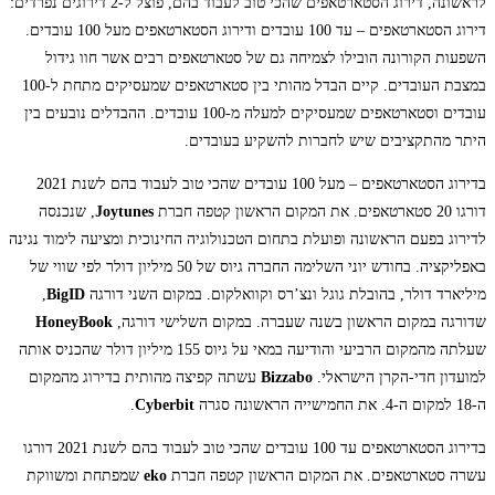
לראשונה, דירוג הסטארטאפים שהכי טוב לעבוד בהם, פוצל ל-2 דירוגים נפרדים:
דירוג הסטארטאפים – עד 100 עובדים ודירוג הסטארטאפים מעל 100 עובדים.
השפעות הקורונה הובילו לצמיחה גם של סטארטאפים רבים אשר חוו גידול
במצבת העובדים. קיים הבדל מהותי בין סטארטאפים שמעסיקים מתחת ל-100
עובדים וסטארטאפים שמעסיקים למעלה מ-100 עובדים. ההבדלים נובעים בין
היתר מהתקציבים שיש לחברות להשקיע בעובדים.
בדירוג הסטארטאפים – מעל 100 עובדים שהכי טוב לעבוד בהם לשנת 2021
דורגו 20 סטארטאפים. את המקום הראשון קטפה חברת
Joytunes
, שנכנסה
לדירוג בפעם הראשונה ופועלת בתחום הטכנולוגיה החינוכית ומציעה לימוד נגינה
באפליקציה. בחודש יוני השלימה החברה גיוס של 50 מיליון דולר לפי שווי של
מיליארד דולר, בהובלת גוגל ונצ’רס וקוואלקום. במקום השני דורגה
BigID
,
שדורגה במקום הראשון בשנה שעברה. במקום השלישי דורגה,
HoneyBook
שעלתה מהמקום הרביעי והודיעה במאי על גיוס 155 מיליון דולר שהכניס אותה
למועדון חדי-הקרן הישראלי.
Bizzabo
עשתה קפיצה מהותית בדירוג מהמקום
ה-18 למקום ה-4. את החמישייה הראשונה סגרה
Cyberbit
.
בדירוג הסטארטאפים עד 100 עובדים שהכי טוב לעבוד בהם לשנת 2021 דורגו
עשרה סטארטאפים. את המקום הראשון קטפה חברת
eko
שמפתחת ומשווקת