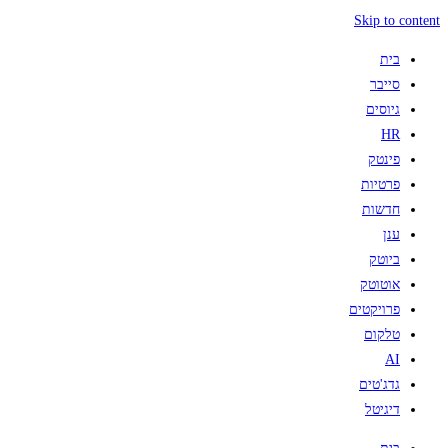
Skip to content
בית
סייבר
גיוסים
HR
פינטק
פרטיות
חדשות
ענן
ביוטק
אוטוטק
פרויקטים
טלקום
AI
גדג'טים
דיגיטל