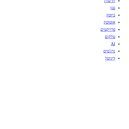
חדשות
ענן
ביוטק
אוטוטק
פרויקטים
טלקום
AI
גדג'טים
דיגיטל