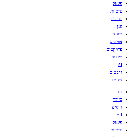
פינטק
פרטיות
חדשות
ענן
ביוטק
אוטוטק
פרויקטים
טלקום
AI
גדג'טים
דיגיטל
בית
סייבר
גיוסים
HR
פינטק
פרטיות