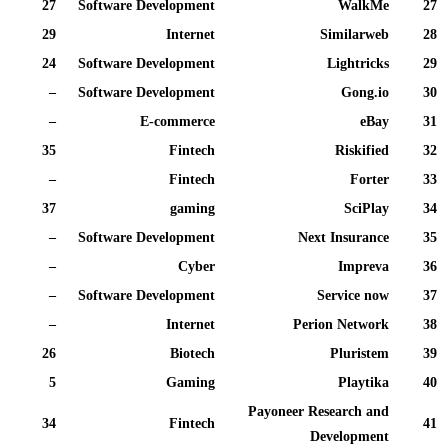
27
Software Development
WalkMe
27
29
Internet
Similarweb
28
24
Software Development
Lightricks
29
–
Software Development
Gong.io
30
–
E-commerce
eBay
31
35
Fintech
Riskified
32
–
Fintech
Forter
33
37
gaming
SciPlay
34
–
Software Development
Next Insurance
35
–
Cyber
Impreva
36
–
Software Development
Service now
37
–
Internet
Perion Network
38
26
Biotech
Pluristem
39
5
Gaming
Playtika
40
Payoneer Research and
34
Fintech
41
Development