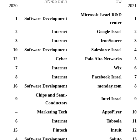
שם
תחום פעילות
2020
2021
Microsoft Israel R&D
1
Software Development
1
center
2
Internet
Google Israel
2
3
Internet
IronSource
3
10
Software Development
Salesforce Israel
4
12
Cyber
Palo Alto Networks
5
7
Internet
Wix
6
8
Internet
Facebook Israel
7
16
Software Development
monday.com
8
Chips and Semi-
9
Intel Israel
9
Conductors
–
Marketing Tech
AppsFlyer
10
6
Internet
Taboola
11
15
Fintech
Intuit
12
4
Software Development
Soluto
13