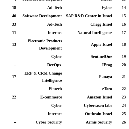
18
Ad-Tech
Fyber
14
40
Software Development
SAP R&D Center in Israel
15
33
Ad-Tech
Chegg Israel
16
11
Internet
Natural Intelligence
17
Electronic Products
13
Apple Israel
18
Development
–
Cyber
SentinelOne
19
–
DevOps
JFrog
20
ERP & CRM Change
17
Panaya
21
Intelligence
Fintech
eToro
22
22
E-commerce
Amazon Israel
23
–
Cyber
Cybereason labs
24
–
Internet
Outbrain Israel
25
–
Cyber Security
Armis Security
26