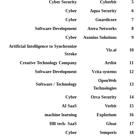
Cyber Security
Cyberbit
5
Cyber
Aqua Security
6
Cyber
Guardicore
7
Software Development
Atera Networks
8
Cyber
Axonius Solutions
9
Artificial Intelligence to Synchronize
Viz.ai
10
Stroke
Creative Technology Company
Artlist
11
Software Development
Vcita systems
12
OpenWeb
Software / Technology
13
Technologies
Cyber
Orca Security
14
AI SaaS
Verbit
15
machine learning
Explorium
16
HR tech- SaaS
Gloat
17
Cyber
Semperis
18