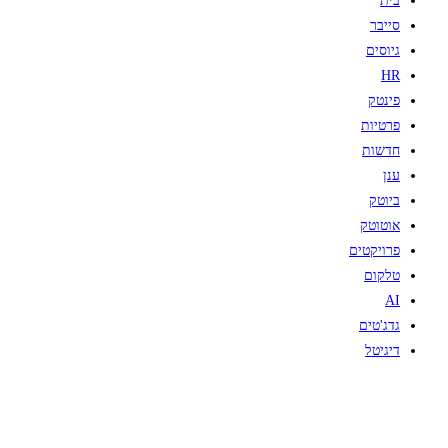
בית
סייבר
גיוסים
HR
פינטק
פרטיות
חדשות
ענן
ביוטק
אוטוטק
פרויקטים
טלקום
AI
גדג'טים
דיגיטל