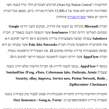
החדשנות ו־Start-Up Nation Central).הביקוש לעובדים הלך וגדל בשנה וחצי
האחרונות והיום הוא עומד על כ-15,000 משרות פנויות. כיום, כמעט בכל חברת
הייטק יש מספר
משרות פנויות
פתוחות.
חברת
Microsoft
מובילה גם השנה את הדירוג, במקום השני דורגה
Google
ובמקום השלישי דורגה חברת
IronSource
אשר הונפקה השנה בנאסד"ק. חברת
Salesforce
עשתה קפיצה משמעותית בדירוג מהמקום ה-10 היישר למקום ה-4.
את החמישייה הראשונה סוגרת חברת
Palo Alto Networks
אשר עשתה גם היא
קפיצה משמעותית בדירוג ועלתה ממקום
12
. את העשירייה הראשונה נועלת
חברת
AppsFlyer
אשר דורגה השנה לראשונה ונכנסה היישר למקום ה-10.
בנוסף ל-
AppsFlyer
, נכנסו השנה לדירוג 16 חברות חדשות שלא דורגו בשנה
שעברה:
SentinelOne JFrog, eToro, Cybereason labs, Outbrain, Armis
Security, eBay, Impreva, Service now, Perion Network, Redis ,
Checkmarx
ו
ZipRecruiter
.
החברות החדשות בדירוג החברות הטכנולוגיות שטוב לעבוד בהן (שדורגו בשנה
שעברה בדירוג הסטארטאפים) הן:
Gong.io, Forter
ו-
Next Insurance
.