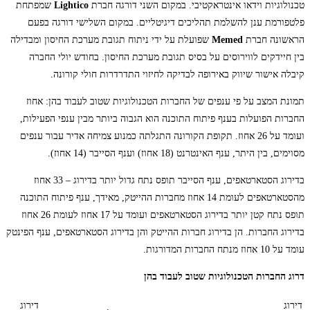
טכנולוגיות וידאו אינטראקטיבי. במקום השני דורגה חברת
Lightico
שמפתחת
פלטפורמת ענן להשלמת תהליכים דיגיטליים. במקום השלישי דורגה בפעם
הראשונה חברת
Memed
שפועלת על ידי ניתוח תגובת מערכת החיסון ומבדילה
בין חיידקים לווירוסים על בסיס תגובת מערכת החיסון. בחודש יולי החברה
קיבלה אישור שיווק באירופה לבדיקה לחיזוי התדרדרות חולי קורונה.
תמונת המצב על פי ענפים של החברות הטכנולוגיות שטוב לעבוד בהן: אחוז
החברות הפועלות בענף פיתוח התוכנה הוא הגבוה ביותר מבין ענפי הפעילות,
ועומד על 26 אחוז. תקופת הקורונה התגלתה כמנוע צמיחה אדיר עבור ענפים
מסוימים, בין היתר, ענף האינטרנט (18 אחוז) וענף הסייבר (14 אחוז).
בדירוג הסטארטאפים, ענף הסייבר תופס נתח גדול יותר בדירוג – 33 אחוז
מהסטארטאפים לעומת 14 אחוז מחברות ההייטק, מאידך, ענף פיתוח התוכנה
תופס נתח קטן יותר בדירוג הסטארטאפים ועומד על 17 אחוז לעומת 26 אחוז
בדירוג החברות. הן בדירוג חברות ההייטק והן בדירוג הסטארטאפים, ענף הפינטק
עומד על 10 אחוז מנתח החברות המדורגות.
דרוג החברות הטכנולוגיות שטוב לעבוד בהן
דירוג
דירוג