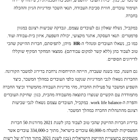
פרמטרים, כגון: יכולת העובד להשפיע, הסביבה הטכנולוגית, פיתוח קריירה
ושימור עובדים, חווית סביבת העבודה, תנאי השכר ומדיניות הגיון וההכלה
בחברה.
במקביל, נשלח שאלון גם לעובדים עצמם, ונבדקה שביעות רצונם במגוון
פרמטרים: תנאי העסקה, אתגר מקצועי, יכולת השפעה, איזון בית-עבודה ועוד.
כמו כן, נשאלו העובדים ומנהלי ה-
HR
מיהן, לתפיסתם, חברות ההייטק שהכי
טוב לעבוד בהן (ללא קשר למקום עבודתם). ממצאי המחקר המקיף שוקללו
לדירוגים הסופיים.
גם השנה, כמו בשנה שעברה, הייתה התייחסות נרחבת בדירוג למשבר הקורונה.
החברות נשאלו לגבי המדיניות שנקטו כלפי העובדים במהלך המשבר, כיצד
השפיע המשבר על פעילות החברה, מהי מדיניות העבודה מהמשרד וכיצד החברה
מתמודדת עם הקשיים שנוצרו כתוצאה מהעבודה מהבית, כגון: שחיקת העובדים
והפרת ה-work life balance. במקביל, העובדים עצמם נשאלו לגבי שביעות
רצונם מהתנהלות החברה במהלך המשבר.
בדירוג חברות ההייטק שהכי טוב לעבוד בהן לשנת 2021 מדורגות 50 חברות
המעסיקות למעלה מ-60,000 עובדים בישראל, מתוך כ-334,000 עובדים אשר
מועסקים בתעשיית ההייטק הישראלית (נכון לשנת 2021 מתוך הדו"ח של רשות