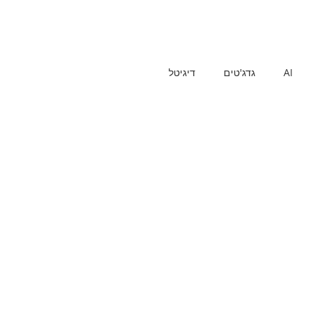
AI
גדג'טים
דיגיטל