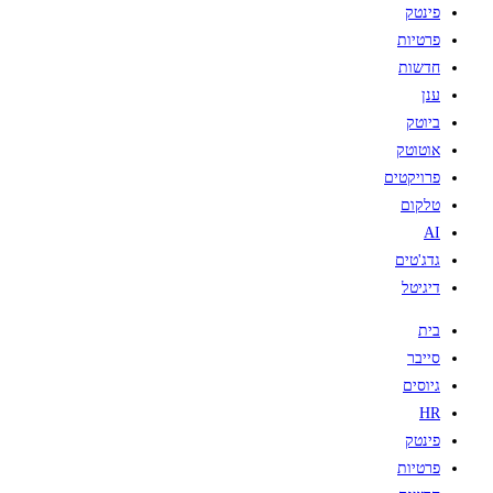
פינטק
פרטיות
חדשות
ענן
ביוטק
אוטוטק
פרויקטים
טלקום
AI
גדג'טים
דיגיטל
בית
סייבר
גיוסים
HR
פינטק
פרטיות