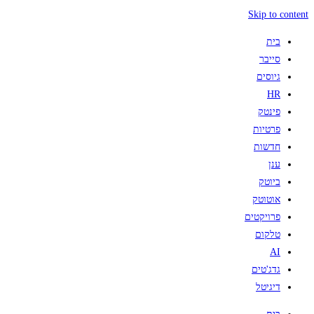
Skip to content
בית
סייבר
גיוסים
HR
פינטק
פרטיות
חדשות
ענן
ביוטק
אוטוטק
פרויקטים
טלקום
AI
גדג'טים
דיגיטל