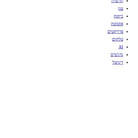
חדשות
ענן
ביוטק
אוטוטק
פרויקטים
טלקום
AI
גדג'טים
דיגיטל