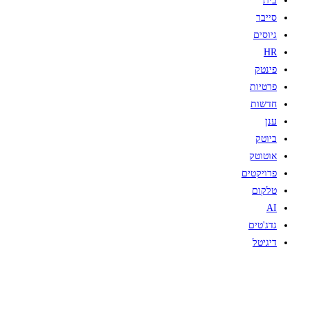
בית
סייבר
גיוסים
HR
פינטק
פרטיות
חדשות
ענן
ביוטק
אוטוטק
פרויקטים
טלקום
AI
גדג'טים
דיגיטל