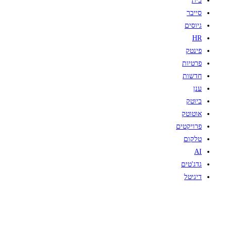
בית
סייבר
גיוסים
HR
פינטק
פרטיות
חדשות
ענן
ביוטק
אוטוטק
פרויקטים
טלקום
AI
גדג'טים
דיגיטל