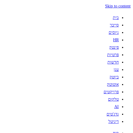
Skip to content
בית
סייבר
גיוסים
HR
פינטק
פרטיות
חדשות
ענן
ביוטק
אוטוטק
פרויקטים
טלקום
AI
גדג'טים
דיגיטל