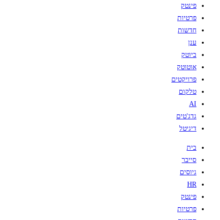
פינטק
פרטיות
חדשות
ענן
ביוטק
אוטוטק
פרויקטים
טלקום
AI
גדג'טים
דיגיטל
בית
סייבר
גיוסים
HR
פינטק
פרטיות