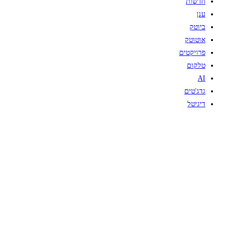
חדשות
ענן
ביוטק
אוטוטק
פרויקטים
טלקום
AI
גדג'טים
דיגיטל