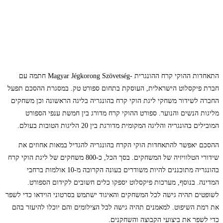
התאחדות ההוקי קרח ההונגרית -Magyar Jégkorong Szövetség חתמה עם
חברת פיקסלוט הישראלית, העוסקת בתחום ספורט טק. במסגרת ההסכם תפעל
החברה לשידור משחקי ליגת הוקי קרח בהונגריה בליגה הראשונה וכן משחקים
מליגות הנשים והנוער. ספורט ההוקי קרח מדורג בין חמשת ענפי הספורט
המובילים בהונגריה והליגה המקומית מדורגת בין 20 הליגות הטובות בעולם.
ההסכם יאפשר להתאחדות הוקי הקרח בהונגריה להגדיל במאות אחוזים את
שידורי הטלוויזיה של המשחקים. בסך הכל, כ-800 משחקים של ליגת הוקי קרח
בהונגריה מתוכננים להיות משודרים בעונה הקרובה מ-10 אולמות ברחבי
המדינה. בנוסף, מערכות פיקסלוט יספקו כלים חשובים לקידום הספורט.
לשופטים תהיה גישה לכל המשחקים והאיגוד ישתמש בסרטוני הוידאו כדי לשפר
את רמת השיפוט. למאמנים תהיה גישה לכל הצילומים והם יוכלו להיעזר בהם
כדי לשפר את ביצועי הקבוצה והשחקנים.