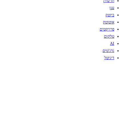
חדשות
ענן
ביוטק
אוטוטק
פרויקטים
טלקום
AI
גדג'טים
דיגיטל