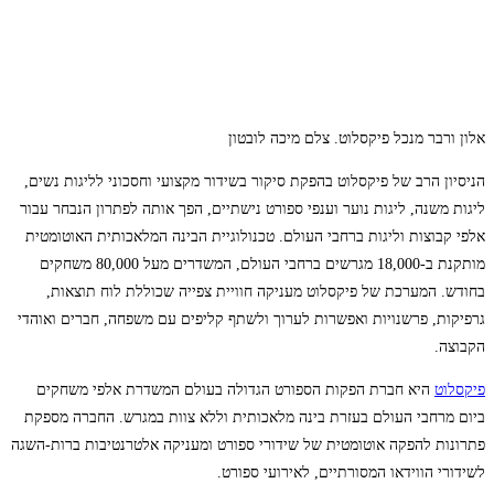
אלון ורבר מנכל פיקסלוט. צלם מיכה לובטון
הניסיון הרב של פיקסלוט בהפקת סיקור בשידור מקצועי וחסכוני לליגות נשים,
ליגות משנה, ליגות נוער וענפי ספורט נישתיים, הפך אותה לפתרון הנבחר עבור
אלפי קבוצות וליגות ברחבי העולם. טכנולוגיית הבינה המלאכותית האוטומטית
מותקנת ב-18,000 מגרשים ברחבי העולם, המשדרים מעל 80,000 משחקים
בחודש. המערכת של פיקסלוט מעניקה חוויית צפייה שכוללת לוח תוצאות,
גרפיקות, פרשנויות ואפשרות לערוך ולשתף קליפים עם משפחה, חברים ואוהדי
הקבוצה.
פיקסלוט
היא חברת הפקות הספורט הגדולה בעולם המשדרת אלפי משחקים
ביום מרחבי העולם בעזרת בינה מלאכותית וללא צוות במגרש. החברה מספקת
פתרונות להפקה אוטומטית של שידורי ספורט ומעניקה אלטרנטיבות ברות-השגה
לשידורי הווידאו המסורתיים, לאירועי ספורט.