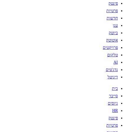
פינטק
פרטיות
חדשות
ענן
ביוטק
אוטוטק
פרויקטים
טלקום
AI
גדג'טים
דיגיטל
בית
סייבר
גיוסים
HR
פינטק
פרטיות