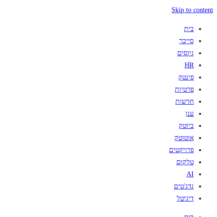
Skip to content
בית
סייבר
גיוסים
HR
פינטק
פרטיות
חדשות
ענן
ביוטק
אוטוטק
פרויקטים
טלקום
AI
גדג'טים
דיגיטל