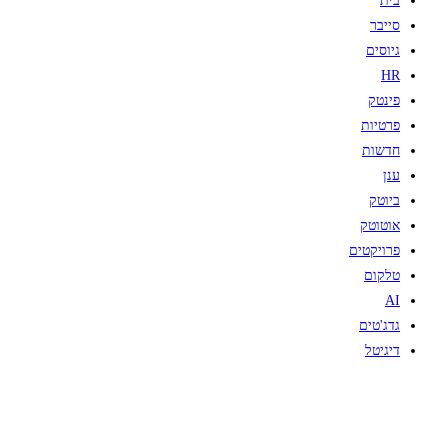
בית
סייבר
גיוסים
HR
פינטק
פרטיות
חדשות
ענן
ביוטק
אוטוטק
פרויקטים
טלקום
AI
גדג'טים
דיגיטל