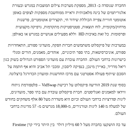
החברה שנוסדה ב- 2013, מספקת מערכות צילום המוצבות במגרש ובעזרת
אלגוריתמים של בינה מלאכותית וראייה ממוחשבת מספקות לצופים באופן
אוטומטי חוויית צפייה הכוללת שידור חי, תקצירים אוטומטיים, פרשנות
מרחוק/מקומית, לוח תוצאות, סטטיסטיקות מתקדמות, גרפיקה מקצועית
ופרסומות. כל זאת באיכות HD וללא מפעילים אנושיים במגרש או באולפן.
במערכות של פיקסלוט משתמשים חברות הפקה, מועדוני ספורט, התאחדויות
ספורט, אוניברסיטאות, בתי ספר תיכוניים, אוהדים, מאמנים, הורים ומגלי
כישרונות ברחבי העולם. החברה עובדת עם מועדוני הספורט הגדולים בשוק כגון
ריאל מדריד, באיירן מינכן, בנפיקה ליסבון, ומכבי תל אביב והיא אף חתמה על
הסכם שיתוף פעולה אסטרטגי עם מרכז החדשנות ומועדון הכדורגל ברצלונה.
בסוף שנת 2019 הודיעה פיקסלוט על רכישת VidSwap – פלטפורמת ניתוח
ווידאו למאמנים ואנליסטים. חברת פיקסלוט עובדת עם בתי ספר, מועדונים,
ליגות ופדרציות ברחבי העולם וכיום היא משדרת מעל 80 אלף משחקים בחודש
של למעלה מ 140 ליגות וטורנירים, מ-18,000 מגרשים מ- 57 מדינות ברחבי
העולם.
עד כה הושקעו בחברה מעל ל 60 מיליון דולר בין היתר בידי קרן Firstime