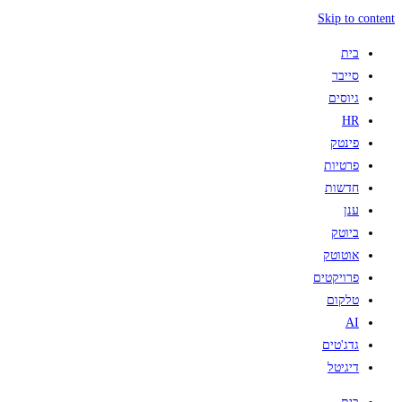
Skip to content
בית
סייבר
גיוסים
HR
פינטק
פרטיות
חדשות
ענן
ביוטק
אוטוטק
פרויקטים
טלקום
AI
גדג'טים
דיגיטל