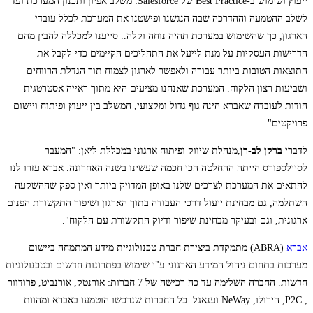
ייעוץ ושימוש ב-Best Practice של Salesforce: משלב אפיון ותכנון המערכת ועד
לשלב ההטמעה וההדרכה שבה הנגשנו ופישטנו את המערכת לכלל עובדי
הארגון, כך שהשימוש במערכת תהיה נוחה וקלה.. סייענו למכללה להבין מהם
הדרישות העסקיות על מנת לייעל את התהליכים הקיימים כדי לקבל את
התוצאות הטובות ביותר עבורה ולאפשר לארגון לצמוח תוך הגדלת הרווחים
ושביעות רצון הלקוח. המערכת שאנחנו מציעים היא מתוך ראייה אסטרטגית
הודות לעובדה שאברא הינה גוף גדול ומקצועי, המשלב בין ייעוץ ופיתוח ויישום
פרויקטים".
לדברי
ברקן לב-רן
,מנהלת שיווק ופיתוח ארגוני במכללת ליאן: "המעבר
לסיילספורס הייתה ההחלטה הכי חכמה שעשינו בשנה האחרונה. אברא עזרו לנו
להתאים את המערכת לצרכים שלנו באופן המדויק ביותר ואין ספק שההשקעה
השתלמה, גם מבחינת ייעול דרכי העבודה בתוך הארגון ושיפור התקשורת הפנים
ארגונית, וגם ובעיקר מבחינת שיפור ודיוק התקשורת עם הלקוח".
אברא
(ABRA) מתמקדת ביצירת חברת טכנולוגיית מידע המתמחה ביישום
מערכות בתחום ניהול המידע הארגוני ע"י שימוש בפתרונות חדשים ובטכנולוגיות
חדשות. החברה השלימה עד כה רכישה של 7 חברות: אורנטק, אורנביט, פרודוור
, P2C, הירולו, NeWay וענאגל. כל החברות שנרכשו הוטמעו באברא ומהוות