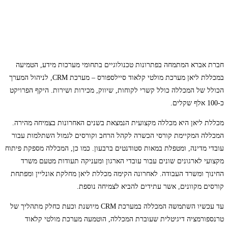
חברת אברא המתמחה בפתרונות טכנולוגיים בתחומי מערכות מידע, הטמיעה
במכללת ליאן מערכת מולטי קלאוד סיילספורס – מערכת CRM, לניהול המערך
הכולל של המכללה כולל קשרי לקוחות, שיווק, מכירות ושירות. היקף הפרויקט
כ-100 אלף שקלים.
מכללת ליאן היא מכללה מקצועית הנמצאת בשנים האחרונות בצמיחה מהירה.
המכללה המקיימת קורסי הכשרה לקהל הרחב וקורסים לגמול השתלמות עבור
עובדי מדינה, ומטפלת במאות סטודנטים ברבעון. כמו כן, המכללה מספקת פיתוח
מקצועי לארגונים שונים עבור עובדי הארגון ומעניקה תעודות מטעם משרד
החינוך ומשרד העבודה. לאחרונה הקימה מכללת ליאן מחלקת אונליין ומפתחת
קורסים מקוונים, אשר עתידים להביא לצמיחה נוספת.
עד עכשיו השתמשה המכללה במערכת CRM מיושנת וכעת כחלק מתהליך של
טרנספורמציה דיגיטלית שעוברת המכללה, הוטמעה מערכת מולטי קלאוד