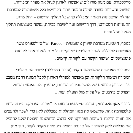
סיילספורס, עם מגוון מודולים שיאפשרו לארגון לנהל את מערך המכירות,
השיווק והשירות בצורה יעילה וחכמה יותר. הפרויקט כלל אינטגרציה למערכת
הנהלת החשבונות ולאתר המכללה כך שכל תהליך הרישום – החל מרגע
התעניינות הסטודנט, דרך הרישום ועד לשיבוץ בכיתה, נעשה באמצעות תהליך
מעקב יעיל וחכם.
בנוסף, הוטמעה מערכת שיווק אוטומטית – Pardot של סיילספורס אשר
מאפשרת למכללה לשפר תהליכים שיווקיים על מנת לעקוב אחר לקוחות
פוטנציאליים ושיפור הקשר עם לקוחות קיימים.
המערכת מאפשרת למשתמשי הקצה (עובדי המכללה) לשפר את תהליכי
המכירה ושימור הלקוחות וכן מאפשר למנהלי הארגון לקבל תמונה רחבה ממבט
על – לבדוק ביצועים של אנשי מכירות ושירות, להעריך את מאמצי השיווק
והפרסום בהיבטים של עלות מול תועלת ועוד…
לדברי
אסף אלסידווי,
חטיבת סיילספורס באברא: "מטרת הפרויקט הייתה לייצר
פלטפורמה אחת שתשמש את מגוון המחלקות במכללת ליאן כדי לשפר ולהעצים
את חווית הלקוח. חשיבות הפרויקט היא בראש ובראשונה היכולת שלנו להוביל
את מכללת ליאן לתהליך של טרנספורמציה דיגיטלית מקצה לקצה, תוך מתן