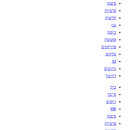
פינטק
פרטיות
חדשות
ענן
ביוטק
אוטוטק
פרויקטים
טלקום
AI
גדג'טים
דיגיטל
בית
סייבר
גיוסים
HR
פינטק
פרטיות