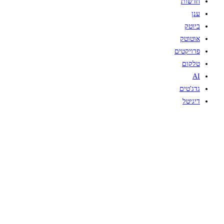
חדשות
ענן
ביוטק
אוטוטק
פרויקטים
טלקום
AI
גדג'טים
דיגיטל