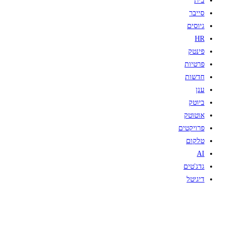
בית
סייבר
גיוסים
HR
פינטק
פרטיות
חדשות
ענן
ביוטק
אוטוטק
פרויקטים
טלקום
AI
גדג'טים
דיגיטל