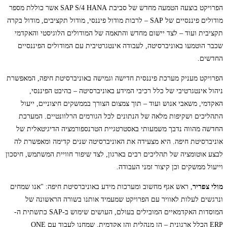
הפרויקט בוצעה הטמעה מחדש של סביבת SAP S/4 HANA אשר כוללת מספר
מודולים פיננסיים של SAP – לרבות מודול פיננסי, מודול תקציבים, מודול בקרה
תקציבית ועוד – לצד יישום מחדש והתאמה של המודולים הלוגיסטי והאקדמי
שכבר הוטמעו באוניברסיטה, לעבודה אינטגרטיבית עם המודולים הפיננסיים
החדשים.
הפרויקט מעניק מערכת פיננסית חדישה וגמישה באוניברסיטת חיפה, המאפשרת
ניהול אינטגרטיבי של כלל רכיבי המידע באוניברסיטה – בהיבט הפיננסי,
האקדמי, משאבי אנוש ועוד – תוך צמצום הצורך בממשקים חיצוניים, ייעול
התהליכים ושקיפות מלאה של הנתונים לכל הגורמים הרלוונטיים. המערכת
החדשה מהווה נדבך משמעותי באסטרטגיית הטרנספורמציה הדיגיטאלית של
אוניברסיטת חיפה. היא מצעידה את האוניברסיטה שנים קדימה ומאפשרת לה
לבצע אוטומציה של תהליכים רבים בארגון, לצד שיפור חוויית המשתמש, חיסכון
וייעול ממשקים וכן קיצור זמני העבודה.
מולי צפריר
, ראש אגף מחשוב ומערכות מידע באוניברסיטת חיפה: "אנו שמחים
ונרגשים לעלות לאוויר עם הפרויקט שמעמיד אותנו בשורה הראשונה של
המוסדות האקדמאיים המובילים בעולם, העושים שימוש ב-SAP כתשתית ה-
ERP הכלל ארגונית – הן מנהלית והן אקדמית. שמחנו לעבוד עם ONE