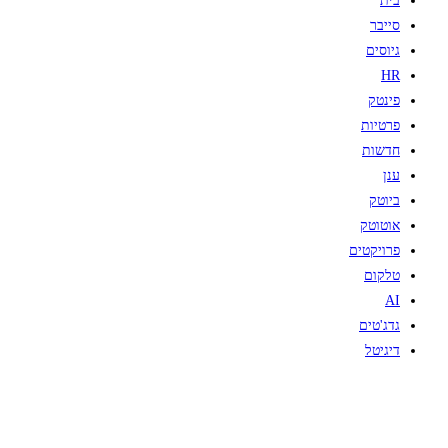
בית
סייבר
גיוסים
HR
פינטק
פרטיות
חדשות
ענן
ביוטק
אוטוטק
פרויקטים
טלקום
AI
גדג'טים
דיגיטל