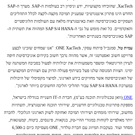
XacTech, שהוכיחו מקצועיות, ידע וניסיון רב בעולמות ה-SAP. מערך ה-SAP
החדש הינו פתרון אינטגרטיבי שמעניק תמיכה מקצה-לקצה לכלל התהליכים
העסקיים באוניברסיטה וזאת באינטגרציה מלאה עם העולמות הלוגיסטיים
והאקדמיים. כל זאת מומש על גבי ה-SAP S/4 HANA המהווה את תשתית ה-
SAP באוניברסיטה בשנתיים האחרונות".
עמית טל
, סמנכ״ל פיתוח עסקי, ONE XacTech: "אנו שמחים שזכינו לבצע
פרויקט חשוב ואסטרטגי זה, אשר מהווה נדבך חשוב בקידום אוניברסיטת חיפה
לעידן הדיגיטאלי ומשפר משמעותית את יכולותיה לפעול בסביבה המשתנה של
ימינו. הצוות המנוסה שלנו פעל בשיתוף פעולה הדוק עם הצוותים המקצועיים
של האוניברסיטה אשר מחזיקים בידע הארגוני, למיצוי מקסימלי של היכולות
במערכת SAP S/4 HANA עבור תהליכי הליבה החשובים ביותר לארגון".
ONE
(וואן טכנולוגיות תוכנה בע"מ), חברת ה-IT השנייה בגודלה בישראל,
מספקת פתרונות טכנולוגיים חדשניים, שירותי תוכנה ואינטגרציה, תשתיות
מחשוב, שירותי מומחים ושירותי תמיכה ואחזקה לשוק הארגוני הגלובלי. לחברה
יותר מאלפיים לקוחות במגזרי ההיי-טק, בנקאות, פיננסים, ביטוח, קמעונאות,
מסחר ועוד. בעקבות המיזוג עם חברת טלדור, ONE מעסיקה כיום כ-6,500