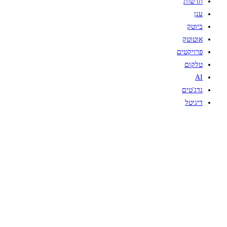
חדשות
ענן
ביוטק
אוטוטק
פרויקטים
טלקום
AI
גדג'טים
דיגיטל