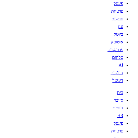
פינטק
פרטיות
חדשות
ענן
ביוטק
אוטוטק
פרויקטים
טלקום
AI
גדג'טים
דיגיטל
בית
סייבר
גיוסים
HR
פינטק
פרטיות