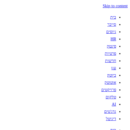
Skip to content
בית
סייבר
גיוסים
HR
פינטק
פרטיות
חדשות
ענן
ביוטק
אוטוטק
פרויקטים
טלקום
AI
גדג'טים
דיגיטל