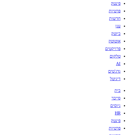
פינטק
פרטיות
חדשות
ענן
ביוטק
אוטוטק
פרויקטים
טלקום
AI
גדג'טים
דיגיטל
בית
סייבר
גיוסים
HR
פינטק
פרטיות