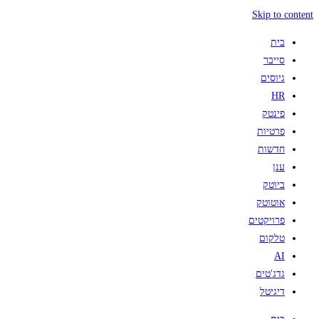
Skip to content
בית
סייבר
גיוסים
HR
פינטק
פרטיות
חדשות
ענן
ביוטק
אוטוטק
פרויקטים
טלקום
AI
גדג'טים
דיגיטל