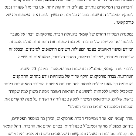
"חברות בהן המייסדים נותרים פעילים הן חזקות יותר. אנו ברי מזל שעודד נכנס
לתפקיד סמנכ"ל החדשנות בחברה על מנת להמשיך לפתח את הפלטפורמה של
פורסקאוט".
במסגרת תפקידו החדש של קומאי בהנהלת חברת פורסקאוט ייבחן אל מעבר
לפלטפורמה הקיימת של החברה על מנת לצפות את התפתחות עולם אבטחת
המידע ומיפוי האיומים בענפי הפעילות השונים החשופים לסיכונים, ובכלל זה
שירותים פיננסים, שירותי בריאות, המגזר הציבורי, קמעונאות ותעשייה.
לדברי עודד קומאי, סמנכ"ל החדשנות בפורסקאוט": במהלך 20 השנים
האחרונות צברה פורסקאוט היקף אדיר של מומחיות וידע בתחום ההתקנים
והנתונים כך שאנו יכולים לפתור כמה מבעיות אבטחת הסייבר המאתגרות ביותר
ובמקביל לסייע ללקוחות להשיג את הנראות הטובה מסוגה בשוק למה שקורה
ברשת שלהם. פורסקאוט תמשיך לספק טכנולוגיה חדשנית על מנת להקדים את
הסכנות ולאבטח ארגונים ברחבי העולם".
עודד קומאי הוא אחד ממייסדי חברת פורסקאוט, וכיהן בה במספר תפקידים,
ביניהם סמנכ"ל מחקר וסמנכ"ל טכנולוגיות. בטרם הקים את החברה, ניהל קומאי
את קבוצת מערכות ההפעלה והתקשורת של אוניברסיטת תל אביב והיה מייסד