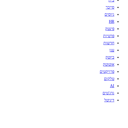
בית
סייבר
גיוסים
HR
פינטק
פרטיות
חדשות
ענן
ביוטק
אוטוטק
פרויקטים
טלקום
AI
גדג'טים
דיגיטל