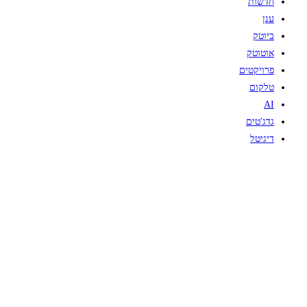
חדשות
ענן
ביוטק
אוטוטק
פרויקטים
טלקום
AI
גדג'טים
דיגיטל