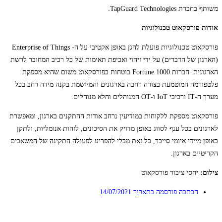
משותף בחברת TapGuard Technologies.
אודות פורסקאוט טכנולוגיות
פורסקאוט טכנולוגיות פועלת להגן באופן אקטיבי על ה- Enterprise of Things
(הארגון של הדברים) על ידי זיהוי ואכיפת תאימות של כל רכיב המחובר לרשת
הארגונית. חברות Fortune 1000 בוטחות בפורסקאוט משום שהיא מספקת
פלטפורמה המוטמעת בצורה רחבה בארגונים והמיושמת בקנה מידה רחב בכל
מערך ה-IT ורכיבי IoT ו-OT המנוהלים והלא מנוהלים.
פורסקאוט מספקת ללקוחות במודיעין נרחב אודות ההתקנים בארגון, ומאפשרת
לארגונים בכל ענף לסווג באופן מדויק את הסיכונים, לזהות אנומליות, ולתקן
באופן מיידי איומי סייבר, כל זאת מבלי להפריע לפעולה התקינה של המשאבים
הקריטיים בארגון.
צילום:
יחסי ציבור פורסקאוט
הכתבה פורסמה בתאריך
14/07/2021