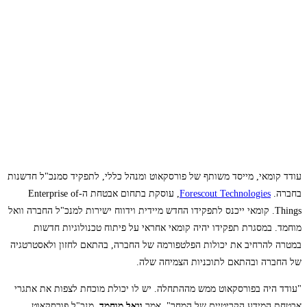
עודד קומאי, מייסד משותף של פורסקאוט ומנהל כללי, לתפקיד סמנכ"ל חדשנות
בחברה.
Forescout Technologies
, עוסקת בתחום אבטחת ה-Enterprise of
Things. קומאי ייכנס לתפקידו החדש מיידית וידווח ישירות למנכ"ל החברה וואל
מוחמד. במסגרת תפקידו יהיה קומאי אחראי על פיתוח טכנולוגיות חדשות
במטרה להרחיב את יכולות הפלטפורמה של החברה, בהתאם לחזון ולאסטרטגיה
של החברה ובהתאם לתוכניות הצמיחה שלה.
"עודד היה בפורסקאוט ממש מההתחלה. יש לו יכולת מוכחת לצפות את אתגרי
אבטחת המידע הקריטיים של המחר", אמר
וואל מוחמד
, מנכ"ל פורסקאוט.