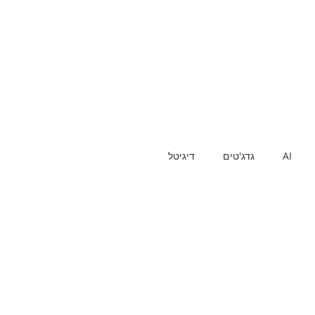
AI
גדג'טים
דיגיטל