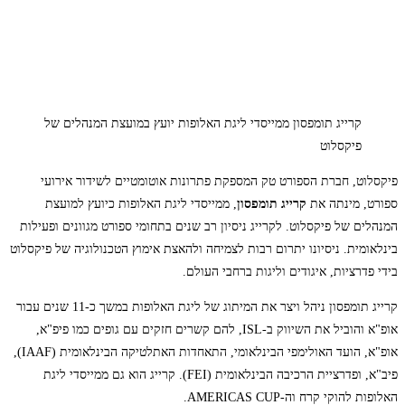
קרייג תומפסון ממייסדי ליגת האלופות יועץ במועצת המנהלים של
פיקסלוט
פיקסלוט, חברת הספורט טק המספקת פתרונות אוטומטיים לשידור אירועי
ספורט, מינתה את
קרייג תומפסון
, ממייסדי ליגת האלופות כיועץ למועצת
המנהלים של פיקסלוט. לקרייג ניסיון רב שנים בתחומי ספורט מגוונים ופעילות
בינלאומית. ניסיונו יתרום רבות לצמיחה ולהאצת אימוץ הטכנולוגיה של פיקסלוט
בידי פדרציות, איגודים וליגות ברחבי העולם.
קרייג תומפסון ניהל ויצר את המיתוג של ליגת האלופות במשך כ-11 שנים עבור
אופ"א והוביל את השיווק ב-ISL, להם קשרים חזקים עם גופים כמו פיפ"א,
אופ"א, הועד האולימפי הבינלאומי, התאחדות האתלטיקה הבינלאומית (IAAF),
פיב"א, ופדרציית הרכיבה הבינלאומית (FEI). קרייג הוא גם ממייסדי ליגת
האלופות להוקי קרח וה-AMERICAS CUP.