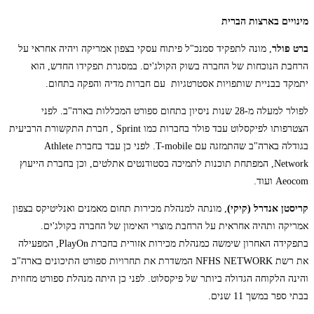
מינויים בארצות הברית
ברט פולר
, מונה לתפקיד סמנכ"ל פיתוח עסקי בצפון אמריקה ויהיה אחראי על
הרחבת הנוכחות של החברה בשוק הקולג'ים. במסגרת תפקידו החדש, הוא
יתמקד בבניית שותפויות אסטרטגיות עם חברות מדיה והפקה בתחום.
לפולר למעלה מ-28 שנות ניסיון בתחום ספורט המכללות בארה"ב. לפני
הצטרפותו לפיקסלוט עבד פולר בחברות כמו Sprint , חברת התקשורת הרביעית
בגודלה בארה"ב שהתמזגה עם T-mobile. לפני כן עבד בחברת Athlete
Network, המפתחת תוכנות לתמיכה בסטודנטים אתלטים, וכן בחברת הייעוץ
Aeocom ועוד.
קריסטן אנדרל
(קיקי)
, מונתה למנהלת מכירות תחום מאמנים ואנליטיקס בצפון
אמריקה ותהיה אחראית על הרחבת מוצרי האימון של החברה בקולג'ים.
בתפקידה האחרון שימשה כמנהלת מכירות אזורית בחברת PlayOn, המפעילה
את רשת NFHS NETWORK המשדרת את תחרויות ספורט התיכונים בארה"ב
והינה הלקוחה הגדולה ביותר של פיקסלוט. לפני כן היתה מנהלת ספורט מחוזית
בבתי ספר במשך 11 שנים.