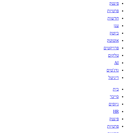
פינטק
פרטיות
חדשות
ענן
ביוטק
אוטוטק
פרויקטים
טלקום
AI
גדג'טים
דיגיטל
בית
סייבר
גיוסים
HR
פינטק
פרטיות