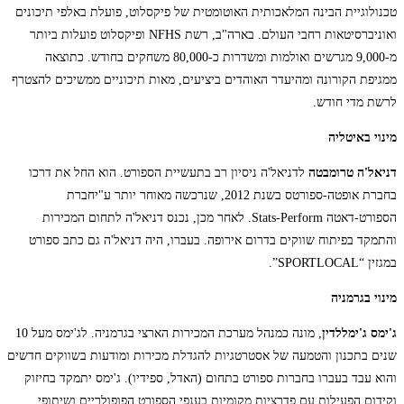
טכנולוגיית הבינה המלאכותית האוטומטית של פיקסלוט, פועלת באלפי תיכונים
ואוניברסיטאות רחבי העולם. בארה"ב, רשת NFHS ופיקסלוט פועלות ביותר
מ-9,000 מגרשים ואולמות ומשדרות כ-80,000 משחקים בחודש. כתוצאה
ממגיפת הקורונה ומהיעדר האוהדים ביציעים, מאות תיכוניים ממשיכים להצטרף
לרשת מדי חודש.
מינוי באיטליה
דניאל'ה טרומבטה
לדניאל'ה ניסיון רב בתעשיית הספורט. הוא החל את דרכו
בחברת אופטה-ספורטס בשנת 2012, שנרכשה מאוחר יותר ע"יחברת
הספורט-דאטה Stats-Perform. לאחר מכן, נכנס דניאל'ה לתחום המכירות
והתמקד בפיתוח שווקים בדרום אירופה. בעברו, היה דניאל'ה גם כתב ספורט
במגזין “SPORTLOCAL”.
מינוי בגרמניה
ג'ימס ג'ימללדין
, מונה כמנהל מערכת המכירות הארצי בגרמניה. לג'ימס מעל 10
שנים בתכנון והטמעה של אסטרטגיות להגדלת מכירות ומודעות בשווקים חדשים
והוא עבד בעברו בחברות ספורט בתחום (האדל, ספידיו). ג'ימס יתמקד בחיזוק
וקידום הפעילות עם פדרציות מקומיות בענפי הספורט הפופולריים ושיתופי