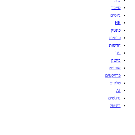
בית
סייבר
גיוסים
HR
פינטק
פרטיות
חדשות
ענן
ביוטק
אוטוטק
פרויקטים
טלקום
AI
גדג'טים
דיגיטל