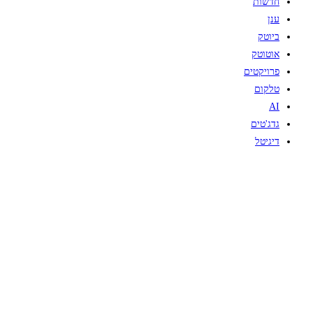
חדשות
ענן
ביוטק
אוטוטק
פרויקטים
טלקום
AI
גדג'טים
דיגיטל