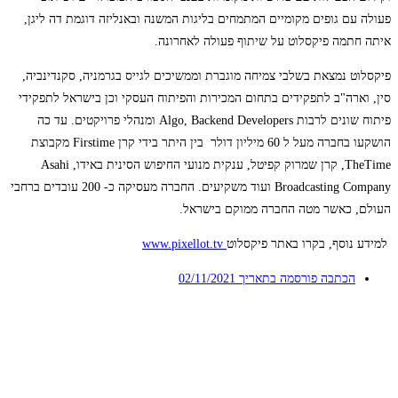
פעולה עם גופים מקומיים המתמחים בליגות המשנה ובאנליזה דוגמת דה ליגן,
איתה חתמה פיקסלוט על שיתוף פעולה לאחרונה.
פיקסלוט נמצאת בשלבי צמיחה מוגברת וממשיכים לגייס בגרמניה, סקנדינביה,
סין, וארה"ב לתפקידים בתחום המכירות והפיתוח העסקי וכן בישראל לתפקידי
פיתוח שונים לרבות Algo, Backend Developers ומנהלי פרויקטים. עד כה
הושקעו בחברה מעל ל 60 מיליון דולר בין היתר בידי קרן Firstime מקבוצת
TheTime, קרן שמרוק קפיטל, ענקית מנועי החיפוש הסינית באידו, Asahi
Broadcasting Company ועוד משקיעים. החברה מעסיקה כ- 200 עובדים ברחבי
העולם, כאשר מטה החברה ממוקם בישראל.
למידע נוסף, בקרו באתר פיקסלוט
www.pixellot.tv
הכתבה פורסמה בתאריך
02/11/2021