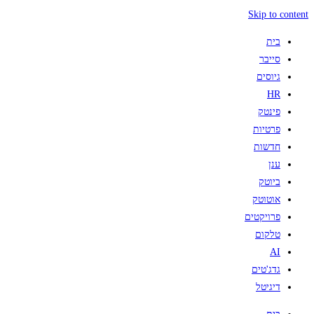
Skip to content
בית
סייבר
גיוסים
HR
פינטק
פרטיות
חדשות
ענן
ביוטק
אוטוטק
פרויקטים
טלקום
AI
גדג'טים
דיגיטל