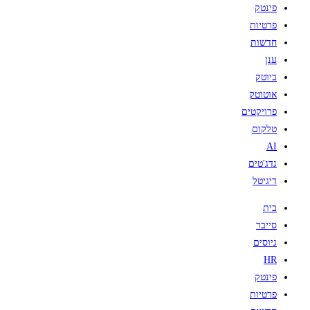
פינטק
פרטיות
חדשות
ענן
ביוטק
אוטוטק
פרויקטים
טלקום
AI
גדג'טים
דיגיטל
בית
סייבר
גיוסים
HR
פינטק
פרטיות