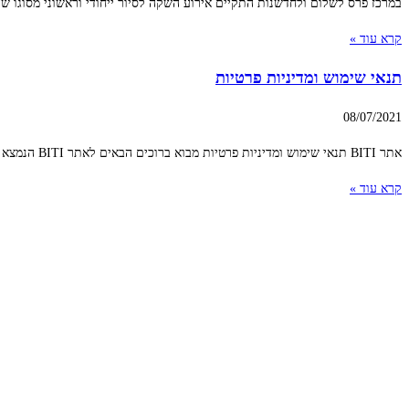
במרכז פרס לשלום ולחדשנות התקיים אירוע השקה לסיור ייחודי וראשוני מסוגו שה
קרא עוד »
תנאי שימוש ומדיניות פרטיות
08/07/2021
אתר BITI תנאי שימוש ומדיניות פרטיות מבוא ברוכים הבאים לאתר BITI הנמצא בכתובת www.biti.co.il לרבות כתובות משנה (להלן: "האתר"). בטרם שימוש באתר אנא קראו בעיון תנאים
קרא עוד »