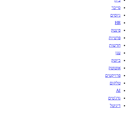
בית
סייבר
גיוסים
HR
פינטק
פרטיות
חדשות
ענן
ביוטק
אוטוטק
פרויקטים
טלקום
AI
גדג'טים
דיגיטל