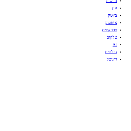
חדשות
ענן
ביוטק
אוטוטק
פרויקטים
טלקום
AI
גדג'טים
דיגיטל