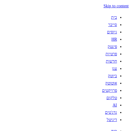
Skip to content
בית
סייבר
גיוסים
HR
פינטק
פרטיות
חדשות
ענן
ביוטק
אוטוטק
פרויקטים
טלקום
AI
גדג'טים
דיגיטל