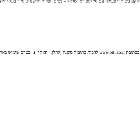
וקם בשיתוף פעולה עם סיילספורס ישראל – נשים יוצרות חדשנות, סיור בעל זווית