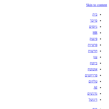
Skip to content
בית
סייבר
גיוסים
HR
פינטק
פרטיות
חדשות
ענן
ביוטק
אוטוטק
פרויקטים
טלקום
AI
גדג'טים
דיגיטל