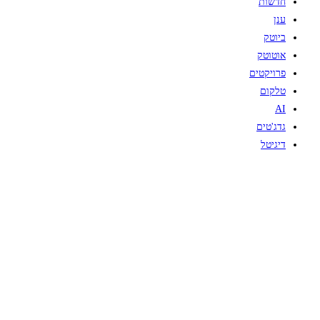
חדשות
ענן
ביוטק
אוטוטק
פרויקטים
טלקום
AI
גדג'טים
דיגיטל