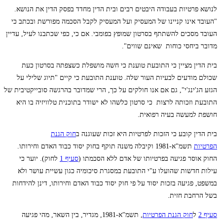
לנושא פרטיות בעבודה היבטים רבים ובית הדין מחדד בפסק הדין את הנושא.
"העובד אינו קניינו של המעסיק ועל המעסיק לקבל הסכמה מפורשת ובכתב כי
העובד מסכים להשתתף בסרטון שמופץ בפומבי. אם כי, כפי שכתבנו לעיל, עדיין
מדובר ביחסי כוחות שאינם שווים".
בית הדין מציין כי התובעת טוענת כי חשה מושפלת כשצפתה בסרטון כעת
שכולם מודעים לבעיות העור שלה. טוענת התובעת כי קיים "תיוג שלילי על
הגזע הג'ינג'י", גם אם אנו חולקים על כך, הרי שמדובר בהרגשה סובייקטיבית של
התובעת וזכותה לרצות כי סרטון כלשהו לא ישודר בתוכנית טלוויזיה בו היא
חושפת למעשה בעיה רפואית.
בית הדין קובע כי הזכות לפרטיות היא זכות שעוגנה ב
חוק הגנת
הפרטיות
תשמ"א-1981 וקיבלה משנה תוקף בחוק יסוד כבוד האדם וחירותו.
החוק אוסר פגיעה בפרטיותו של אדם ללא הסכמתו (
סעיף 1
לחוק). יוער כי
עילות חדשות שהועלו ע"י התובעת במסגרת סיכומיה כגון עשיית עושר ולא
במשפט, פגיעה בזכות יסוד על פי חוק יסוד כבוד האדם וחירותו, דינן להידחות
בשל הרחבת חזית.
סעיף 2
ל
חוק הגנת הפרטיות
, תשמ"א-1981, מגדיר, בין השאר, מהי פגיעה