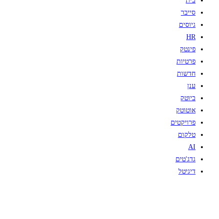
בית
סייבר
גיוסים
HR
פינטק
פרטיות
חדשות
ענן
ביוטק
אוטוטק
פרויקטים
טלקום
AI
גדג'טים
דיגיטל