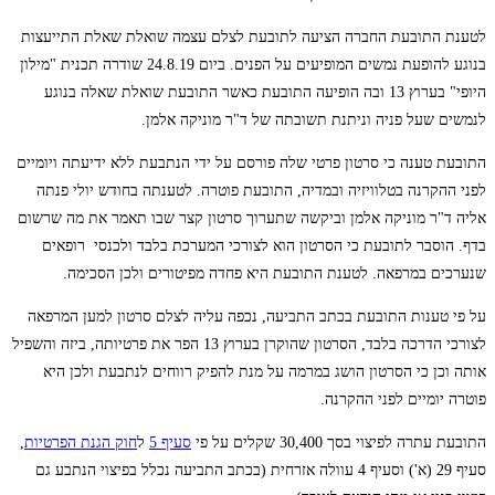
לטענת התובעת החברה הציעה לתובעת לצלם עצמה שואלת שאלת התייעצות
בנוגע להופעת נמשים המופיעים על הפנים. ביום 24.8.19 שודרה תכנית "מילון
היופי" בערוץ 13 ובה הופיעה התובעת כאשר התובעת שואלת שאלה בנוגע
לנמשים שעל פניה וניתנת תשובתה של ד"ר מוניקה אלמן.
התובעת טענה כי סרטון פרטי שלה פורסם על ידי הנתבעת ללא ידיעתה ויומיים
לפני ההקרנה בטלוויזיה ובמדיה, התובעת פוטרה. לטענתה בחודש יולי פנתה
אליה ד"ר מוניקה אלמן וביקשה שתערוך סרטון קצר שבו תאמר את מה שרשום
בדף. הוסבר לתובעת כי הסרטון הוא לצורכי המערכת בלבד ולכנסי רופאים
שנערכים במרפאה. לטענת התובעת היא פחדה מפיטורים ולכן הסכימה.
על פי טענות התובעת בכתב התביעה, נכפה עליה לצלם סרטון למען המרפאה
לצורכי הדרכה בלבד, הסרטון שהוקרן בערוץ 13 הפר את פרטיותה, ביזה והשפיל
אותה וכן כי הסרטון הושג במרמה על מנת להפיק רווחים לנתבעת ולכן היא
פוטרה יומיים לפני ההקרנה.
התובעת עתרה לפיצוי בסך 30,400 שקלים על פי
סעיף 5
ל
חוק הגנת הפרטיות
,
סעיף 29 (א') וסעיף 4 עוולה אזרחית (בכתב התביעה נכלל בפיצוי הנתבע גם