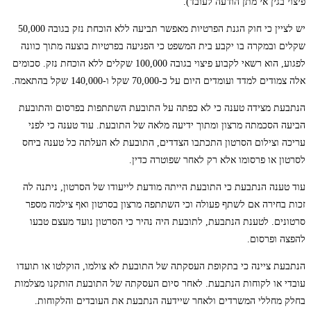
פיצוי בגין אי מתן הודעה לעובד).
יש לציין כי חוק הגנת הפרטיות מאפשר תביעה ללא הוכחת נזק בגובה 50,000
שקלים ובמקרה בו יקבע בית המשפט כי הפגיעה בפרטיות בוצעה מתוך כוונה
לפגוע, הוא רשאי לקבוע פיצוי בגובה 100,000 שקלים ללא הוכחת נזק. סכומים
אלה צמודים למדד ועומדים היום על כ-70,000 שקל ו-140,000 שקל בהתאמה.
הנתבעת מצידה טענה כי לא כפתה על התובעת השתתפות בפרסום והתובעת
הביעה הסכמתה מרצון ומתוך ידיעה מלאה של התובעת. עוד טענה כי לפני
עריכה וצילום הסרטון התכתבו הצדדים, התובעת לא העלתה כל טענה ביחס
לסרטון או פרסומו אלא רק לאחר שפוטרה כדין.
עוד טענה הנתבעת כי התובעת הייתה מודעת לייעודו של הסרטון, ניתנה לה
זכות בחירה אם לשתף פעולה וכי השתתפה מרצון בסרטון ואף צילמה מספר
סרטונים. לטענת הנתבעת, לתובעת היה נהיר כי הסרטון נועד מעצם טבעו
להפצה ופרסום.
הנתבעת ציינה כי בתקופת העסקתה של התובעת לא צולמו, הוקלטו או תועדו
עובדי או לקוחות הנתבעת. לאחר סיום העסקתה של התובעת הותקנו מצלמות
בחלק מחללי המשרדים ולאחר שיידעה הנתבעת את העובדים והלקוחות.