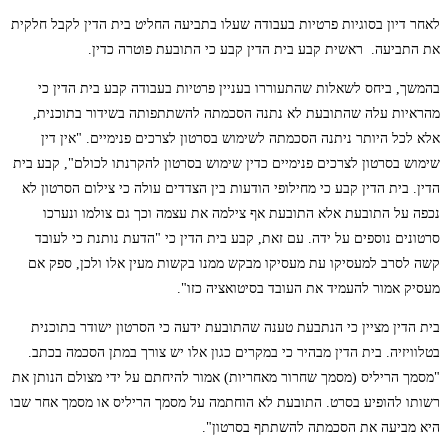
לאחר דיון בסוגיות פרטיות בעבודה שעלו בתביעה החליט בית הדין לקבל חלקית
את התביעה. ראשית קבע בית הדין קבע כי התובעת פוטרה כדין.
בהמשך, ביחס לשאלות שהתעוררו בעניין פרטיות בעבודה קבע בית הדין כי
מהראיות עלה שהתובעת לא נתנה הסכמתה להשתתפותה בשידור בתוכנית,
אלא לכל היותר ניתנה הסכמתה לשימוש בסרטון לצרכים פנימיים. "אין דין
שימוש בסרטון לצרכים פנימיים כדין שימוש בסרטון להקרנתו לכולם", קבע בית
הדין. בית הדין קבע כי מחילופי הודעות בין הצדדים עולה כי צילום הסרטון לא
נכפה על התובעת אלא התובעת אף צילמה את עצמה וכך גם צולמו ונערכו
סרטונים נוספים על ידה. עם זאת, קבע בית הדין כי "הדעת נותנת כי לעובד
קשה לסרב למעסיקו עת מעסיקו מבקש ממנו בקשות מעין אלו ולכן, ספק אם
מעסיק אמור להעמיד את העובד בסיטואציה כזו".
בית הדין מציין כי הנתבעת טענה שהתובעת ידעה כי הסרטון ישודר בתוכנית
בטלוויזיה. בית הדין מבהיר כי במקרים כגון אלו יש צורך במתן הסכמה בכתב.
"מסמך הריליס (מסמך שחרור מאחריות) אמור להיחתם על ידי מצולם הנותן את
רשותו להופיע בסרט. התובעת לא הוחתמה על מסמך הריליס או מסמך אחר שבו
היא מביעה את הסכמתה להשתתף בסרטון".