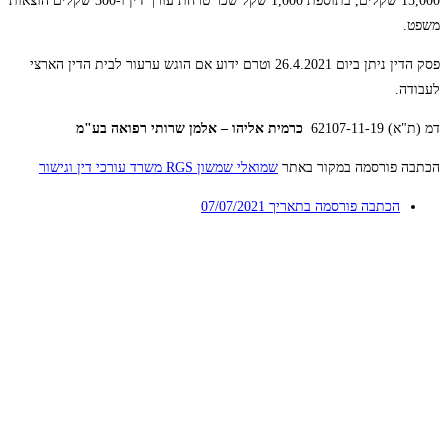
15,000 שקלים, בתוספת 1,000 שקל שכר טרחת עורך דין ו-300 שקלים הוצאות
משפט.
פסק הדין ניתן ביום 26.4.2021 וטרם ידוע אם הוגש ערעור לבית הדין הארצי
לעבודה.
דמ (ת"א) 62107-11-19
כרמית אליהו – אלמן שרותי רפואה בע"מ
הכתבה פורסמה במקור באתר
שמואלי שמשון RGS משרד עורכי דין וגישור
הכתבה פורסמה בתאריך
07/07/2021