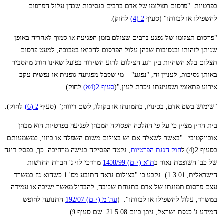
בפרטיות: "פרסום תצלומו של אדם ברבים בנסיבות שבהן עלול הפרסום
להשפילו או לבזותו" (סעיף
2 (4)
לחוק).
"פרסום תצלומו של נפגע ברבים שצולם בזמן הפגיעה או סמוך לאחריה באופן
שניתן לזהותו ובנסיבות שבהן עלול הפרסום להביאו במבוכה, למעט פרסום
תצלום בלא השהיות בין רגע הצילום לרגע השידור בפועל שאינו חורג מהסביר
באותן נסיבות; לעניין זה, "נפגע" – מי שסבל מפגיעה גופנית או נפשית עקב
אירוע פתאומי ושפגיעתו ניכרת לעין;"(
סעיף 2(4א)
לחוק). …
"שימוש בשם אדם, בכינויו, בתמונתו או בקולו, לשם ריווח;" (סעיף
2 (6)
לחוק).
בית הדין מציין כי על פי ההלכה הפסוקה המבחן לפגיעה בפרטיות הוא מבחן
אובייקטיבי: "באשר לשאלה אם יש בצילום משום השפלה או ביזוי, כמשמעותם
בסעיף 2(4) ל
חוק הגנת הפרטיות
, נקטה הפסיקה בגישה מרחיבה. כך, בפסק דינה
של כב' השופטת נאור ב
ת"א (י-ם) 1408/99
מרדכי לוי נ' חברת החדשות
הישראלית, 1.3.01) נקבע כי "בצילום נראה התובע מס' 1 כשהוא נח במשרד.
עצם פרסום תמונתו של אדם בתנוחת שכיבה, להבדיל מאשר ישיבה או עמידה
במשרד, עלול להשפילו או לבזותו". (
עת"מ (י-ם) 192/07
התנועה לחופש
המידע נ' כנסת ישראל, ניתן ביום 21.5.08. שם סעיף 9).