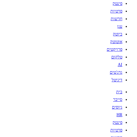
פינטק
פרטיות
חדשות
ענן
ביוטק
אוטוטק
פרויקטים
טלקום
AI
גדג'טים
דיגיטל
בית
סייבר
גיוסים
HR
פינטק
פרטיות