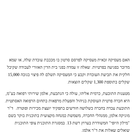
האם מעסיקה זכאית מעסיקה לפרסם סרטון בו מככבת עובדת שלה, או שמא
מדובר בפגיעה בפרטיות. שאלה זו עמדה בפני בית הדין האזורי לעבודה שקיבל
חלקית את תביעת העובדת וקבע כי המעסיקה תשלם לה פיצוי בגובה 15,000
שקלים בתוספת 1,300 שקלים הוצאות.
מטענות התובעת, כרמית אליהו, עולה כי הנתבעת, אלמן שירותי רפואה בע"מ,
היא חברה פרטית העוסקת בניהול והפעלת מרפאות בתחום הרפואה האסתטית.
התובעת עבדה בחברה כשלושה חודשים בתפקיד יועצת מכירות ופוטרה. ד"ר
מוניקה אלמן, ממנהלי החברה, משמשת כמנחה מקצועית בתוכנית בוקר בשם
"מילון היופי" המשודרת בערוץ רשת 13. במסגרת התוכנית צופי התוכנית
שואלים שאלות את ד"ר אלמן.