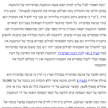
"נוכח האמור לעיל עלינו לבחון האם פגעה הנתבעת בפרטיותה של התובעת
במובן הרחב של ההגדרה נוכח הצילום שביזה את התובעת לטענתה", קובע בית
הדין. }"ברי כי פרסום נרחב בתכנית טלוויזיה יש בכך כדי להכיל את המקרה דנא
בגדר פגיעה בפרטיות. קל וחומר בהקשר לתוכנית העוסקת בעניינים רפואיים
וכאשר הנתבעת יוצאת נשכרת ברווח כספי שכן יתכן שכתוצאה מהתוכנית יפנו
אליה מטופלים עם בעיות נמשים. לתובעת לא ניתנה הבחירה אם ברצונה להופיע
בתכנית טלוויזיה וגם אם נתנה הסכמתה לצילום בפורום פנימי של הנתבעת אין
בכך להשליך על הסכמתה לצילום פומבי יותר ויש בכך משום פגיעה בפרטיותה
מכח
סעיף 2 (4)
ל
חוק הגנת הפרטיות
. הנתבעת הפיצה את הסרטון על דעת
עצמה מבלי לקבל במפורש את הסכמת התובעת ואין די מכללא לקבל את
ההסכמה.
ביחס לפיצוי על פגיעה בפרטיות בעבודה מציין כי הדין כי פגיעה בפרטיות היא
עוולה אזרחית (
סעיף 4
לחוק) ומקנה פיצוי ללא הוכחת נזק בגובה של עד 50,000
שקלים (סעיף 29א). הפיצוי שנתבע על ידי התובעת כלל גם פיצוי בגין אי מתן
הודעה על תנאי העסקה ברם הודעה על תנאי העסקה הוצגה על ידי הנתבעת.
נוכח גובה הפיצוי שנתבע, החליט בית הדין לחייב את הנתבעת בפיצוי בגובה של