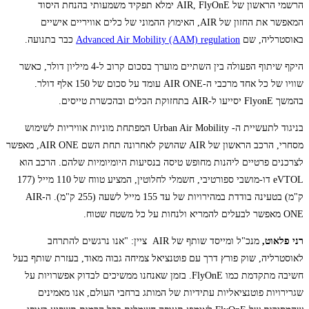
הרשמי הראשון של AIR, FlyOnE ימלא תפקיד משמעותי בהנחת היסוד
המאפשר את החזון של AIR, האימוץ ההמוני של כלים אוויריים אישיים
באוסטרליה, שם
Advanced Air Mobility (AAM) regulation
כבר בתנועה.
היקף שיתוף הפעולה בין השתיים מוערך בסכום קרוב ל-4 מיליון דולר, כאשר
שוויו של כל אחד מרכבי ה-AIR ONE עומד על סכום של 150 אלף דולר.
בהמשך FlyonE יסייעו ל-AIR בתחזוקת הכלים ובהכשרת טייסים.
בניגוד לתעשיית ה- Urban Air Mobility המפתחת מוניות אוויריות לשימוש
מסחרי, הרכב הראשון של AIR שהושק לאחרונה תחת השם AIR ONE, מאפשר
לצרכנים פרטיים ליהנות מחופש טיסה בנסיעות היומיומיות שלהם. הרכב הוא
eVTOL דו-מושבי ספורטיבי, חשמלי לחלוטין, המציע טווח של 110 מייל (177
ק"מ) בטעינה בודדת במהירויות של עד 155 מייל לשעה (255 ק"מ). ה-AIR
ONE מאפשר לבעלים להמריא ולנחות על כל משטח שטוח.
רני פלאוט,
מנכ"ל ומייסד שותף של AIR ציין: "אנו נרגשים להתרחב
לאוסטרליה, שוק פורץ דרך עם פוטנציאל צמיחה גבוה מאוד, בעזרת שותף בעל
חשיבה מתקדמת כמו FlyOnE. בזמן שאנחנו ממשיכים לבדוק אפשרויות על
שגרירויות פוטנציאליות עתידיות של המותג ברחבי העולם, אנו מאמינים