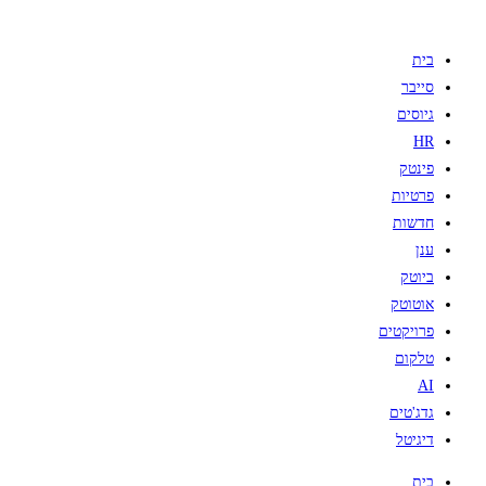
בית
סייבר
גיוסים
HR
פינטק
פרטיות
חדשות
ענן
ביוטק
אוטוטק
פרויקטים
טלקום
AI
גדג'טים
דיגיטל
בית