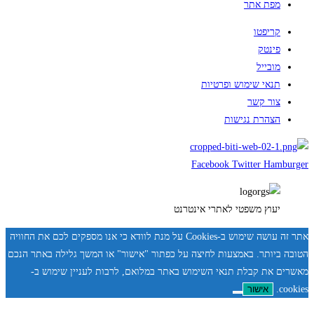
מפת אתר
קריפטו
פינטק
מובייל
תנאי שימוש ופרטיות
צור קשר
הצהרת נגישות
Facebook
Twitter
Hamburger
יעוץ משפטי לאתרי אינטרנט
אתר זה עושה שימוש ב-Cookies על מנת לוודא כי אנו מספקים לכם את החוויה
הטובה ביותר. באמצעות לחיצה על כפתור "אישור" או המשך גלילה באתר הנכם
מאשרים את קבלת תנאי השימוש באתר במלואם, לרבות לעניין שימוש ב-
cookies.
אישור