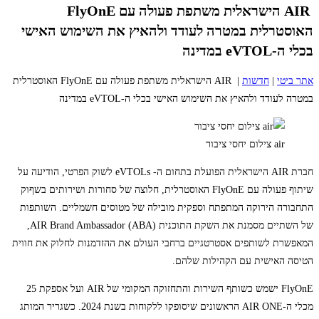
AIR הישראלית משתפת פעולה עם FlyOnE
האוסטרלית במטרה לעודד ולהאיץ את השימוש האישי
בכלי ה-eVTOL במדינה
אתר ביטי
|
חדשות
|
AIR הישראלית משתפת פעולה עם FlyOnE האוסטרלית
במטרה לעודד ולהאיץ את השימוש האישי בכלי ה-eVTOL במדינה
air צילום יחסי ציבור
חברת AIR הישראלית הפועלת בתחום ה- eVTOLs לשוק הפרטי, הודיעה על
שיתוף פעולה עם FlyOnE האוסטרלית, חלוצה של סחורות ושירותים בשףוק
התחבורה הירוקה המתפתח וספקית מובילה של מטוסים חשמליים. השותפות
של השתיים מסמנת את השקת התוכנית AIR Brand Ambassador (ABA),
המאפשרת לשותפים אסטרטגיים ברחבי העולם את ההזדמנות לחלוק את חווית
הטיסה האישית עם הקהילות שלהם.
FlyOnE ישמש כשותף השירות והתחזוקה המקומי של AIR ועל אספקת 25
מכלי ה-AIR ONE הראשונים שיסופקו ללקוחות בשנת 2024. כשגריר המותג