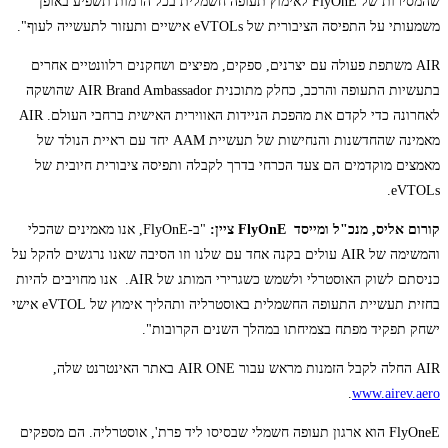
שהמסירות של FlyOnE לאימוץ תעופה חשמלית בכל הרמות תשפיע באופן
משמעותי על התפיסה הציבורית של eVTOLs אישיים ותעזור לתעשייה לעוף".
AIR משתפת פעולה עם יצרנים, ספקים, מפיצים ושחקנים רלוונטיים אחרים
בתעשיות התעופה והרכב, כחלק מתוכנית AIR Brand Ambassador שהושקה
לאחרונה כדי לקדם את מהפכת הניידות האווירית האישית ברחבי העולם. AIR
מאמינה שהחדשנות והנחישות של תעשיית AAM יחד עם ראיית הנולד של
מאמצים מוקדמים הם צעד הכרחי בדרך לקבלה ותפיסה ציבורית חיובית של
eVTOLs.
קורום אליס, מנכ"ל ומייסד
FlyOnE
ציין:
"ב-FlyOnE, אנו מאמינים שהכלי
והמשימה של AIR עולים בקנה אחד עם שלנו וזו הסיבה שאנו נרגשים להקל על
כניסתם לשוק האוסטרלי ולשמש כשגרירי המותג של AIR. אנו מחויבים להיות
בחזית תעשיית התעופה החשמלית באוסטרליה ותהליך אימוץ של eVTOL אישי
ישחק תפקיד מפתח בצמיחתו במהלך השנים הקרובות".
AIR החלה לקבל הזמנות מראש עבור AIR ONE באתר האינטרנט שלה,
.
www.airev.aero
FlyOneE הוא ארגון תעופה חשמלי שבסיסו ליד פרת', אוסטרליה. הם מספקים