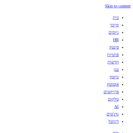
Skip to content
בית
סייבר
גיוסים
HR
פינטק
פרטיות
חדשות
ענן
ביוטק
אוטוטק
פרויקטים
טלקום
AI
גדג'טים
דיגיטל