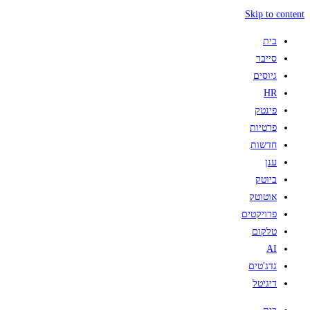
Skip to content
בית
סייבר
גיוסים
HR
פינטק
פרטיות
חדשות
ענן
ביוטק
אוטוטק
פרויקטים
טלקום
AI
גדג'טים
דיגיטל