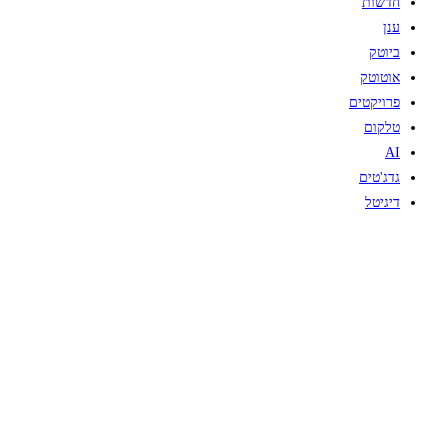
חדשות
ענן
ביוטק
אוטוטק
פרויקטים
טלקום
AI
גדג'טים
דיגיטל