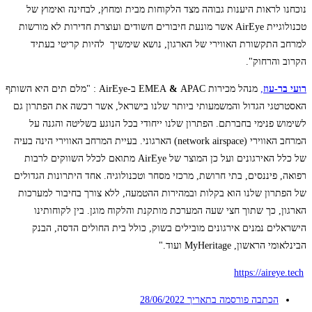
נוכחנו לראות היענות גבוהה מצד הלקוחות מבית ומחוץ, לבחינה ואימוץ של
טכנולוגיית AirEye אשר מונעת חיבורים חשודים ועוצרת חדירות לא מורשות
למרחב התקשורת האווירי של הארגון, נושא שימשיך להיות קריטי בעתיד
הקרוב והרחוק".
רועי בר-עוז
,
מנהל מכירות EMEA
APAC
&
ב-AirEye
: "מלם תים היא השותף
האסטרטגי הגדול והמשמעותי ביותר שלנו בישראל, אשר רכשה את הפתרון גם
לשימוש פנימי בחברתם. הפתרון שלנו ייחודי בכל הנוגע בשליטה והגנה על
המרחב האווירי (network airspace) הארגוני. בעיית המרחב האווירי הינה בעיה
של כלל האירגונים ועל כן המוצר של AirEye מתואם לכלל השווקים לרבות
רפואה, פיננסים, בתי חרושת, מרכזי מסחר וטכנולוגיה. אחד היתרונות הגדולים
של הפתרון שלנו הוא בקלות ובמהירות ההטמעה, ללא צורך בחיבור למערכות
הארגון, כך שתוך חצי שעה המערכת מותקנת והלקוח מוגן. בין לקוחותינו
הישראלים נמנים אירגונים מובילים בשוק, כולל בית החולים הדסה, הבנק
הבינלאומי הראשון, MyHeritage ועוד."
https://aireye.tech
הכתבה פורסמה בתאריך
28/06/2022