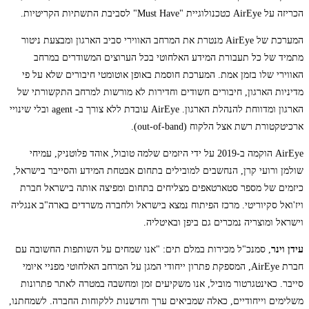
הכריזה על AirEye כטכנולוגיית "Must Have" לסביבת התשתיות הקריטיות.
המערכת של AirEye מנטרת את המרחב האווירי סביב הארגון ומבצעת ניטור
מתמיד של כל תעבורת המידע האלחוטי בכל הערוצים המשודרים במרחב
האווירי שלו בזמן אמת. המערכת חוסמת באופן אוטומטי חיבורים שלא על פי
מדיניות הארגון, חיבורים חשודים וחדירות לא מורשות למרחב התקשורתי של
הארגון ומדווחת להנהלת הארגון. AirEye עובדת ללא צורך ב- agent ובלי שינויי
ארכיטקטורת רשת אצל הלקוח (out-of-band).
AirEye הוקמה ב-2019 על ידי היזמים שלמה טובול, אוהד פלוטניק, עמיחי
שולמן ורועי קרן, הנחשבים למובילים בתחום אבטחת המידע והסייבר בישראל,
כיזמים של מספר סטארטאפים מצליחים בתחום ומפיצה אותה בישראל חברת
ויז'ואל סקיוריטי. מרכז הפיתוח נמצא בישראל ולחברה משרדים בארה"ב אנגליה
וישראל ומוצריה נמכרים גם ביפן ובאיטליה.
עידן וינר
, סמנכ"ל מכירות במלם תים: "אנו שמחים על השותפות החשובה עם
חברת AirEye, המספקת פתרון ייחודי המגן על המרחב האלחוטי מפניי איומי
סייבר. כאינטגרטור מוביל, אנו משקיעים זמן ומחשבה במטרה לאתר פתרונות
משלימים וייחודיים, כאלה שמביאים ערך וחדשנות ללקוחות החברה. לשמחתנו,