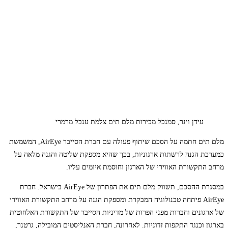
עידן וינר, סמנכל מכירות מלם תים צלמת ענבל מרמרי
מלם תים חתמה על הסכם שיתוף פעולה עם חברת הסייבר AirEye, המשמשת
כמערכת הגנה לרשתות ארגוניות, בכך שהיא מספקת שליטה והגנה מלאה על
מרחב התקשורת האווירי של הארגון וחוסמת איומים עליו.
במסגרת ההסכם, תשווק מלם תים את הפתרון של AirEye בישראל. חברת
AirEye פיתחה טכנולוגיה המבקרת ומספקת הגנה על מרחב התקשורת האווירי
של ארגונים וחברות מפני הפרות של מדיניות הסייבר של התקשורת האלחוטית
בארגון וכנגד התקפות זדוניות. לאחרונה, חברת האנליסטים המובילה, גרטנר,