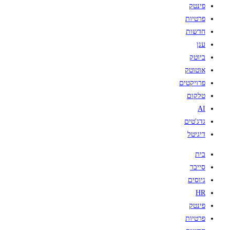
פינטק
פרטיות
חדשות
ענן
ביוטק
אוטוטק
פרויקטים
טלקום
AI
גדג'טים
דיגיטל
בית
סייבר
גיוסים
HR
פינטק
פרטיות