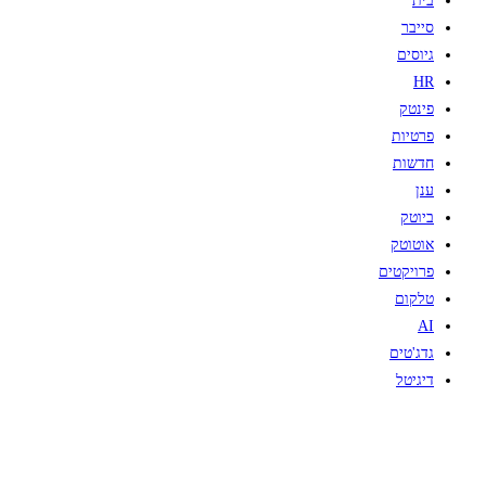
בית
סייבר
גיוסים
HR
פינטק
פרטיות
חדשות
ענן
ביוטק
אוטוטק
פרויקטים
טלקום
AI
גדג'טים
דיגיטל