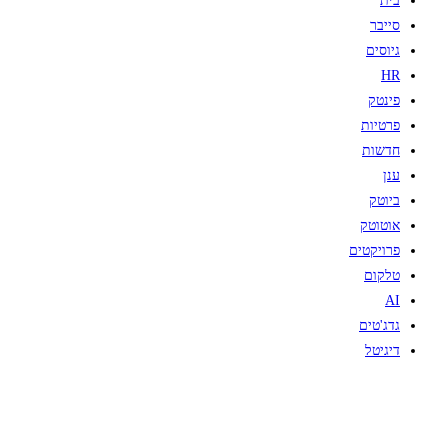
בית
סייבר
גיוסים
HR
פינטק
פרטיות
חדשות
ענן
ביוטק
אוטוטק
פרויקטים
טלקום
AI
גדג'טים
דיגיטל