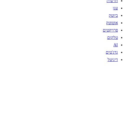
חדשות
ענן
ביוטק
אוטוטק
פרויקטים
טלקום
AI
גדג'טים
דיגיטל