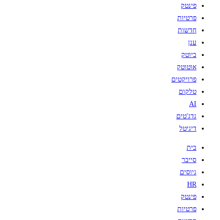
פינטק
פרטיות
חדשות
ענן
ביוטק
אוטוטק
פרויקטים
טלקום
AI
גדג'טים
דיגיטל
בית
סייבר
גיוסים
HR
פינטק
פרטיות