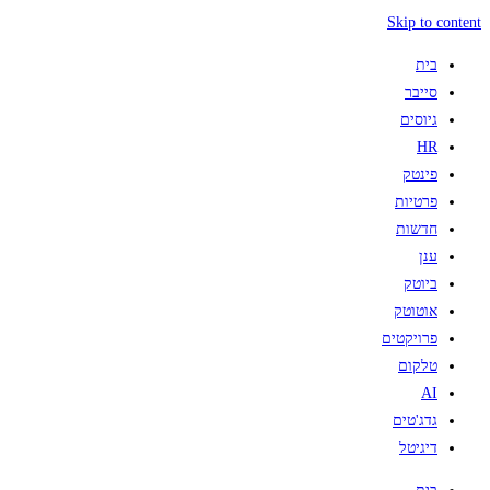
Skip to content
בית
סייבר
גיוסים
HR
פינטק
פרטיות
חדשות
ענן
ביוטק
אוטוטק
פרויקטים
טלקום
AI
גדג'טים
דיגיטל