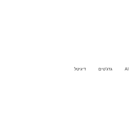
AI
גדג'טים
דיגיטל