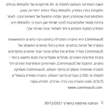
השנה האחרונה הטמענו למעלה מ- 60 פרויקטים של Metallic ובכולם
הלקוחות בחרו בפתרון Metallic בגלל יכולות ייחודיות, מגוון
הפלטפורמות שהפתרון תומך וקלות התפעול של השחזור\גיבוי. לאחר
בחינת מספר אלטרנטיבות לגיבוי
שרותי ענן
, הוכח כי Metallic הינו
הפתרון המקיף והגמיש ביותר לשחזור וגיבוי שרותי ענן".
Commvault
היא החברה המובילה בתחום גיבוי נתונים והתאוששות
במקרה של פגיעה בנתונים. פתרון ניהול הנתונים המשולב של
Commvault מגדיר מחדש את עולם הגיבוי עבור ארגונים מתקדמים
בזכות פתרונות המגינים, מנהלים ומנצלים את הנכס החשוב ביותר –
נתונים. התוכנה של Commvault, השירותים והפתרונות זמינים דרך
החברה ושותפיה העסקיים ברחבי העולם. Commvault מעסיקה
למעלה מ- 2,700 עובדים ברחבי העולם. החברה נסחרת בנאסד"ק
(CVLT). מטה החברה בניו ג'רזי, ארה"ב. למידע נוסף:
www.commvault.com
הכתבה פורסמה בתאריך
30/12/2021