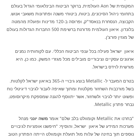
המקומית של Aon העולמית, ברוקר הביטוח הבינלאומי הגדול בעולם
בתחומי ניהול הסיכונים, ביטוח, ביטוחי משנה ופתרונות משאבי אנוש.
הקבוצה, הנסחרת בנאסד"ק, ופרוסה ב-120 מדינות ופועלת מהמטה
בלונדון. איאון העולמית מדורגת ברשימת 500 החברות הגדולות בעולם
של מגזין פורצ'ן.
איאון ישראל פעילה בכל ענפי הביטוח הכללי. עם לקוחותיה נמנים
ארגונים עסקיים וציבוריים מובילים מכל מגזרי המשק. כמו כן, היא
מורשית לוידס בישראל.
בטרם המעבר ל- Metallic בוצע גיבויי ה-365 באיאון ישראל לקלטות.
בשל מורכבות השחזור מקלטות ומתוך שאיפה לעבור לגיבוי דיגיטלי נוח
ופשוט יותר לגיבוי ולשחזור, אשר יתווסף להגנה שמספקת מיקרוסופט,
נבחר פתרון Metallic.
"בחרנו את Metallic וקומוולט בלב שלם" אומר
משה יונני
מנהל
מערכות המידע של איאון ישראל, והוסיף: "חיפשנו אופציות לגיבויים
נוספים תוך בחינה של עלות מול תועלת וקומוולט הייתה הפתרון הטוב