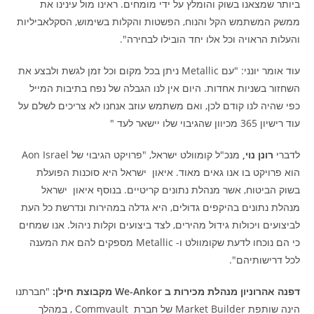
ביותר שמצאנו בשוק והומלץ על ידי מומחים. ראינו מול עינינו את
ממשק המשתמש הקל והנוח, הפשטות והקלות בשימוש, הסקלאביליות
והעלות הראויה וכל אלו יחד הובילו לבחירה".
עוד אומר יונני: "עם Metallic ניתן בכל מקום וכל זמן לגשת ולבצע את
השחזור בשניות אחדות. היום אין לנו הגבלה של נפח בתיבות המייל
כפי שהיה לנו קודם לכן, ואם משתמש עוזב אנחנו לא צריכים לשלם על
עוד רישיון 365 מכיוון שהגיבוי שלו יישאר לעד "
לדברי
רונן נוי,
מנכ"ל קומוולט ישראל, "פרויקט הגיבוי של Aon Israel
הוא פרויקט בו אנו גאים מאוד. איאון ישראל היא סוכנות הפועלת
בשוק הביטוח, אשר מנהלת נתונים קריטיים. בנוסף איאון ישראל
מנהלת נתונים בהיקפים גדולים, היא גדלה במהירות ונדרשת כל העת
לביצועים ויכולות גידול מהירים, לצד ביצועים וקלות ניהול. אנו שמחים
כי הם נוכחו לדעת שקומוולט ו- Metallic מספקים להם את המענה
לכל דרישותיהם".
דפנה אהרוניון מנהלת מכירות ב We-Ankor מקבוצת חילן:
"חברתנו
הינה שותפת Market Builder של חברת Commvault , במהלך