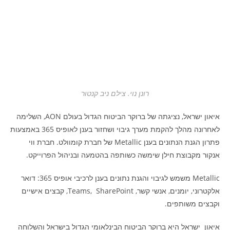
רונן נוי. צילם ניב קנטור
איאון ישראל, נציגתה של ברוקר הביטוח הגדול בעולם AON, השלימה
לאחרונה מהלך להקמת מערך גיבוי ושחזור בענן לאופיס 365 באמצעות
פתרון הגנת הנתונים בענן Metallic של חברת קומוולט. חברת ווי
אנקור מקבוצת חילן שימשה כשותפה בהטמעה ובניהול הפרוייקט.
Metallic משמש לגיבוי והגנת נתונים בענן לרכיבי אופיס 365: דואר
אלקטרוני, יומנים, אנשי קשר, Teams, SharePoint, קבצים אישיים
וקבצים משותפים.
איאון ישראל היא ברוקר הביטוח הבינלאומי הגדול בישראל והשלוחה