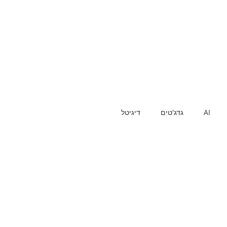
AI
גדג'טים
דיגיטל