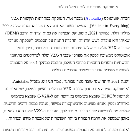
אוטוטוקס עובדים צילום דניאל דנילוב
חברת אוטוטוקס (
Autotalks
) מכפר נטר, העוסקת בפתרונות תקשורת V2X
(Vehicle-to-Everything), הכפילה בשנה האחרונה את צבר ההזמנות שלה ל-200
מיליון דולר. במהלך 2021, אוטוטוקס הכפילה את כמות יצרניות הרכב (OEMs)
שאיתן היא עובדת לשש יצרניות. החברה חתמה על הסכמים לאספקת מערכי
שבבי ה-V2X שלה עם שלוש יצרניות רכב נוספות –באירופה, ביפן ובסין.
אוטוטוקס ממשיכה לספק את מערכי שבבי ה-V2X שלה לפרויקטים בתחומי
התשתיות והערים החכמות ברחבי העולם, וחתמה במהלך 2021 על הסכמים
לאספקת מוצריה עבור פרויקטים עתידיים גדולים.
"שנת 2021 היתה שנה טובה מאד עבורנו", אמר
חגי זיס
, מנכ"ל Autotalks.
"אוטוטוקס מציעה את פתרון שבב ה-V2X הדואלי הראשון בעולם, שמתאים גם
לפרוטוקול DSRC שנמצא בשימוש באירופה וגם ל-C-V2X שנמצא בשימוש
בארה"ב ובסין. אנחנו מציעים ארכיטקטורה גמישה, מגובה במפת דרכים חדשנית
שמתאימה לדרישות יצרני הרכב. מעבר לכך, מערכת ה-V2X שלנו היא עצמאית,
באופן שמספק את הרמה הגבוהה ביותר האפשרית של אבטחת מידע ובטיחות".
"אנחנו מצפים לחתום על הסכמים משמעותיים עם יצרניות רכב מובילות נוספות