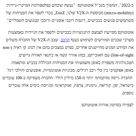
ב-2022", המשיך מנכ"ל אוטוטוקס. "נעשה שימוש בפלטפורמת המיקרו-ניידות
(micro-mobility) מבוססת ה-V2X שלנו, ZooZ, בכדי לשפר את הבטיחות של
משתמשים פגיעים בכבישים, דוגמת רוכבי אופניים ורוכבי קטנועים חשמליים".
אוטוטוקס מסייעת לצמצם התנגשויות בכבישים ולשפר את הניידות באמצעות
מערכי שבבים המורשים לשימוש בענף
הרכב
. שבב ה-V2X של החברה משלים
את המידע המגיע מחיישנים אחרים, בפרט במצבים בהם אין לנהג קו ראיה (non-
line-of-sight) עם האובייקט, במזג אוויר קשה או בתנאי תאורה גרועים.
הטכנולוגיה משפרת באופן משמעותי את הבטיחות הכוללת בכביש ומתאמת
באופן אפקטיבי בין כלי רכב רגילים, מכוניות אוטונומיות, אופנועים והולכי רגל.
החברה גייסה מהקמתה יותר מ-150 מיליון דולר. החברה מעסיקה כ-100 עובדים
בישראל, יפן, קוריאה, גרמניה, צרפת, ואוקראינה ומגייסת בימים אלה עובדים
נוספים.
לצפייה בסרטון אודות אוטוטוקס: