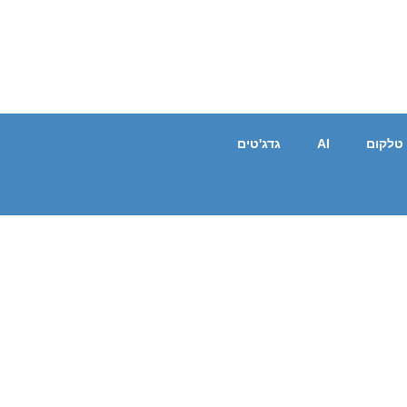
טלקום
AI
גדג'טים