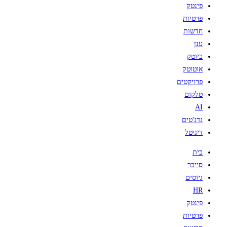
פינטק
פרטיות
חדשות
ענן
ביוטק
אוטוטק
פרויקטים
טלקום
AI
גדג'טים
דיגיטל
בית
סייבר
גיוסים
HR
פינטק
פרטיות