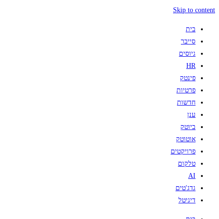
Skip to content
בית
סייבר
גיוסים
HR
פינטק
פרטיות
חדשות
ענן
ביוטק
אוטוטק
פרויקטים
טלקום
AI
גדג'טים
דיגיטל