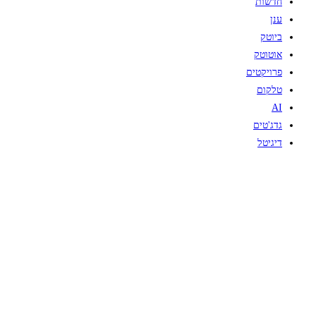
חדשות
ענן
ביוטק
אוטוטק
פרויקטים
טלקום
AI
גדג'טים
דיגיטל