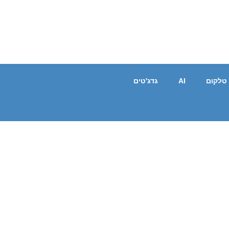
טלקום
AI
גדג'טים