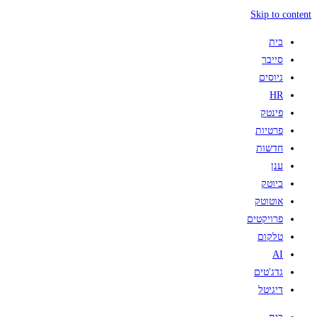
Skip to content
בית
סייבר
גיוסים
HR
פינטק
פרטיות
חדשות
ענן
ביוטק
אוטוטק
פרויקטים
טלקום
AI
גדג'טים
דיגיטל