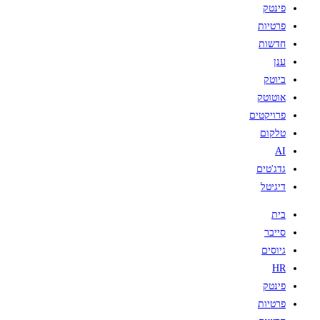
פינטק
פרטיות
חדשות
ענן
ביוטק
אוטוטק
פרויקטים
טלקום
AI
גדג'טים
דיגיטל
בית
סייבר
גיוסים
HR
פינטק
פרטיות