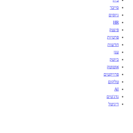
בית
סייבר
גיוסים
HR
פינטק
פרטיות
חדשות
ענן
ביוטק
אוטוטק
פרויקטים
טלקום
AI
גדג'טים
דיגיטל