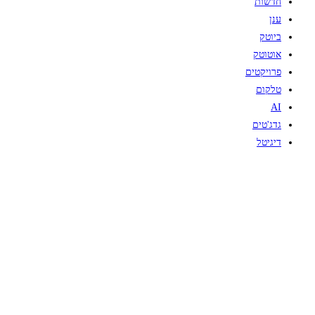
חדשות
ענן
ביוטק
אוטוטק
פרויקטים
טלקום
AI
גדג'טים
דיגיטל