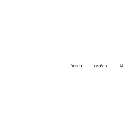
AI
גדג'טים
דיגיטל