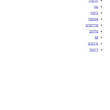
חדשות
ענן
ביוטק
אוטוטק
פרויקטים
טלקום
AI
גדג'טים
דיגיטל