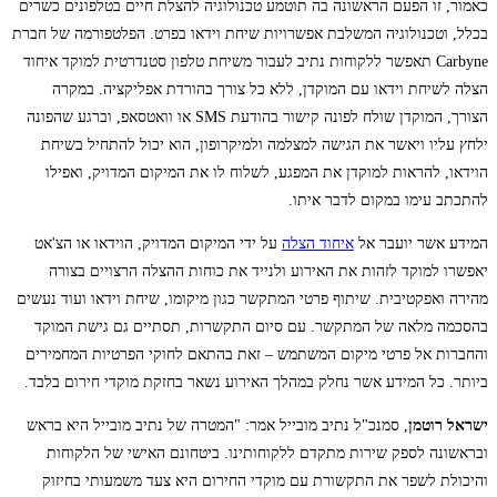
כאמור, זו הפעם הראשונה בה תוטמע טכנולוגיה להצלת חיים בטלפונים כשרים
בכלל, וטכנולוגיה המשלבת אפשרויות שיחת וידאו בפרט. הפלטפורמה של חברת
Carbyne תאפשר ללקוחות נתיב לעבור משיחת טלפון סטנדרטית למוקד איחוד
הצלה לשיחת וידאו עם המוקדן, ללא כל צורך בהורדת אפליקציה. במקרה
הצורך, המוקדן שולח לפונה קישור בהודעת SMS או וואטסאפ, וברגע שהפונה
ילחץ עליו ויאשר את הגישה למצלמה ולמיקרופון, הוא יכול להתחיל בשיחת
הוידאו, להראות למוקדן את המפגע, לשלוח לו את המיקום המדויק, ואפילו
להתכתב עימו במקום לדבר איתו.
המידע אשר יועבר אל
איחוד הצלה
על ידי המיקום המדויק, הוידאו או הצ'אט
יאפשרו למוקד לזהות את האירוע ולנייד את כוחות ההצלה הרצויים בצורה
מהירה ואפקטיבית. שיתוף פרטי המתקשר כגון מיקומו, שיחת וידאו ועוד נעשים
בהסכמה מלאה של המתקשר. עם סיום התקשרות, תסתיים גם גישת המוקד
והחברות אל פרטי מיקום המשתמש – זאת בהתאם לחוקי הפרטיות המחמירים
ביותר. כל המידע אשר נחלק במהלך האירוע נשאר בחזקת מוקדי חירום בלבד.
ישראל רוטמן
, סמנכ"ל נתיב מובייל אמר: "המטרה של נתיב מובייל היא בראש
ובראשונה לספק שירות מתקדם ללקוחותינו. ביטחונם האישי של הלקוחות
והיכולת לשפר את התקשורת עם מוקדי החירום היא צעד משמעותי בחיזוק