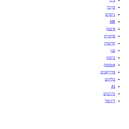
בית
סייבר
גיוסים
HR
פינטק
פרטיות
חדשות
ענן
ביוטק
אוטוטק
פרויקטים
טלקום
AI
גדג'טים
דיגיטל