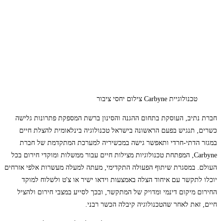
טכנולוגיית Carbyne צילום יחסי ציבור
חברת נתיב, העוסקת בתחום ההגנה והסינון ברשת המספקת פתרונות גלישה
כשרים, תנגיש בפעם הראשונה בישראל טכנולוגיה בינלאומית להצלת חיים
במגזר הדתי-חרדי ותאפשר גישה במכשיריה למערכת המתקדמת של חברת
Carbyne, המפתחת טכנולוגיות מצילות חיים עבור ממשלות ומוקדי חירום בכל
העולם. במסגרת שיתוף הפעולה התקדימי, מעתה למעלה מעשרות אלפי אזרחים
יוכלו לתקשר עם איחוד הצלה באמצעות וידאו ישיר או צ'ט ולשלוח למוקד
החירום מיקום דינמי ומדויק של המתקשר, ובכך לסייע במצבי חירום ולהציל
חיים, זאת לאחר שהטכנולוגיה קיבלה הכשר רבני.