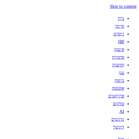
Skip to content
בית
סייבר
גיוסים
HR
פינטק
פרטיות
חדשות
ענן
ביוטק
אוטוטק
פרויקטים
טלקום
AI
גדג'טים
דיגיטל