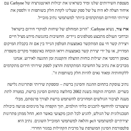
מעטפת השירותים שלנו ומיד כשראינו את יכולות האינטגרציה של Carbyne עם
איחוד הצלה לא היה צל של ספק שעלינו לקחת חלק בשותפות זו ולספק את
שירותי החירום המתקדמים ביותר למשתמשי נתיב מובייל.
ארז צור
, נשיא Carbyne: "הרוב המוחלט של שיחות למוקדי חירום בישראל
וברחבי העולם מתבצע מטלפונים ניידים. החשיבות בהנגשת מידע מציל חיים
ויצירת קשר חי עם המתקשר באמצעות הטלפון הנייד בין אם זה בקבלת המיקום
המדויק, או על ידי יצירת קשר באמצעות וידאו הוכחה באינספור מקרים משפרת
באופן דרמטי את יעילות כוחות ההצלה והקטנת זמן ההגעה לאירוע. אנחנו
מברכים את נתיב על החשיבה המתקדמת והרצון לספק שירותי חירום מתקדמים
ללקוחותיה ומאוד גאים להיות חלק בשותפות זו".
נתיב עוסקת בתחום ההגנה והסינון ברשת – ומספקת שירותי ופתרונות גלישה
כשרים. החברה הוקמה בשנת 2002 כחלוצה בתחום הסינון ברשת, במטרה לתת
מענה לציבור הגולשים המחויבים להשתמש ברשת לצורך פרנסתם, מבלי
שיצטרכו להיחשף לתכנים בלתי הולמים, תוך הקפדה על מינימום פגיעה ביכולת
הטכנולוגית של הגולש, להגיע לכל תוכן מקצועי באשר הוא, החל ממתן פתרונות
יצירתיים למשתמשי הpc והלאה למשתמשי המובייל השונים. נתיב היא
פלטפורמת הסינון המועדפת על מרבית הקהילות במגזר החרדי.