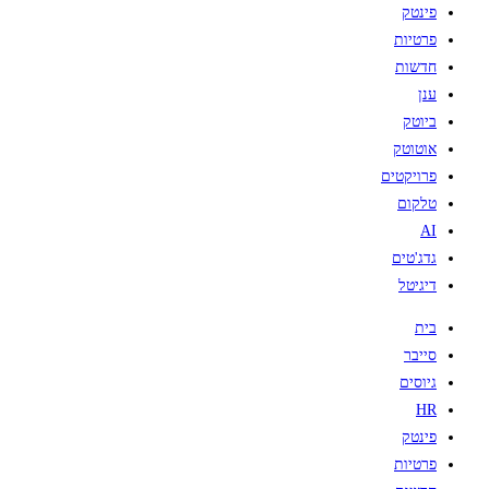
פינטק
פרטיות
חדשות
ענן
ביוטק
אוטוטק
פרויקטים
טלקום
AI
גדג'טים
דיגיטל
בית
סייבר
גיוסים
HR
פינטק
פרטיות