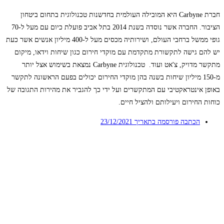
חברת Carbyne היא המובילה העולמית בחדשנות טכנולוגית בתחום ביטחון
הציבור. החברה אשר נוסדה בשנת 2014 בתל אביב פועלת כיום עם מעל ל-70
גופי ממשל ברחבי העולם, ושירותיה מכסים מעל ל-400 מיליון אנשים אשר כעת
יש להם גישה לתקשורת מתקדמת עם מוקדי חירום כגון שיחות וידאו, מיקום
מתקשר מדויק, צ'אט ועוד. טכנולוגית Carbyne נמצאת בשימוש אצל יותר
מ-150 מיליון שיחות בשנה בהן מוקדי החירום יכולים בפעם הראשונה לתקשר
באופן אינטראקטיבי עם המתקשרים ועל ידי כך להגביר את מהירות התגובה של
כוחות החירום ויעילותם ולהציל חיים.
הכתבה פורסמה בתאריך
23/12/2021