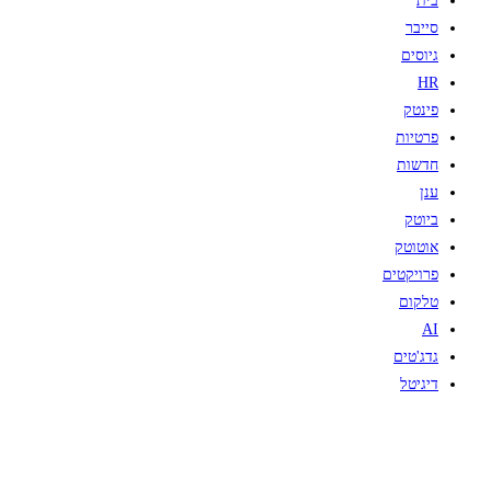
בית
סייבר
גיוסים
HR
פינטק
פרטיות
חדשות
ענן
ביוטק
אוטוטק
פרויקטים
טלקום
AI
גדג'טים
דיגיטל