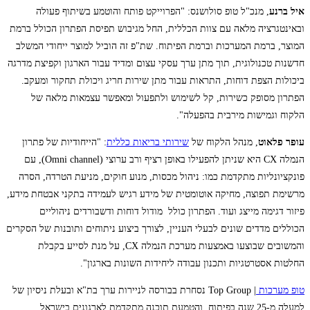
איל ברנע
, מנכ"ל טופ סולושנס: "הפרוייקט פותח והוטמע בשיתוף פעולה
ובאינטגרציה מלאה עם צוות הכללית, החל מגיבוש תפיסת הפתרון הכולל ברמת
המוצר, ברמת המערכות וברמת הפיתוח. שת"פ זה הוביל למוצר ייחודי המשלב
חדשנות טכנולוגית, תוך מתן ערך עסקי עצום ומדיד עבור הארגון וקפיצת מדרגה
ביכולות הצפת דוחות, התראות עבור מתן שירות חריג ויכולת תחקור ומעקב.
הפתרון מסופק כשירות, קל לשימוש ולתפעול ומאפשר עצמאות מלאה של
הלקוח וגמישות מירבית בהפעלה".
עופר פלאוט
, מנהל הלקוח של
שירותי בריאות כללית
: "הייחודיות של פתרון
הנמלה CX היא שניתן להפעילו באופן רציף ורב ערוצי (Omni channel), עם
פונקציונליות מתקדמת כמו: ניהול מכסות, מנוע חוקים, מניעת הטרדה, הסרה
מרשימת תפוצה, מחיקה אוטומטית של מידע רגיש לעמידה בתקני אבטחת מידע,
פיזור דגימה מייצג ועוד. הפתרון כולל מודול דוחות ודשבורדים ניהוליים
הכוללים מדדים שונים לבעלי העניין, לצורך ביצוע ניתוחים ותובנות של הסקרים
והמשובים שבוצעו באמצעות מערכת הנמלה CX, על מנת לסייע בקבלת
החלטות אסטרטגיות ותכנון עבודה ליחידות השונות בארגון".
טופ מערכות
| Top Group נסחרת בבורסה לניירות ערך בת"א ובעלת ניסיון של
למעלה מ-25 שנה בפיתוח, והטמעת תוכנה מתקדמת לארגונים בישראל