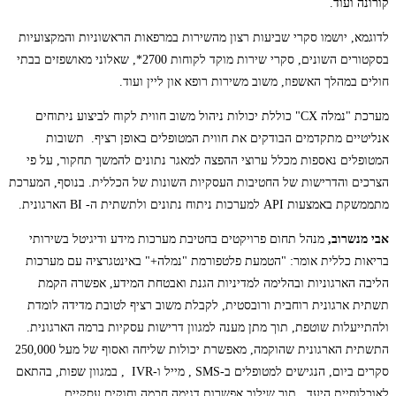
קורונה ועוד.
לדוגמא, יושמו סקרי שביעות רצון מהשירות במרפאות הראשוניות והמקצועיות
בסקטורים השונים, סקרי שירות מוקד לקוחות 2700*, שאלוני מאושפזים בבתי
חולים במהלך האשפוז, משוב משירות רופא און ליין ועוד.
מערכת "נמלה CX" כוללת יכולות ניהול משוב חווית לקוח לביצוע ניתוחים
אנליטיים מתקדמים הבודקים את חווית המטופלים באופן רציף. תשובות
המטופלים נאספות מכלל ערוצי ההפצה למאגר נתונים להמשך תחקור, על פי
הצרכים והדרישות של החטיבות העסקיות השונות של הכללית. בנוסף, המערכת
מתממשקת באמצעות API למערכות ניתוח נתונים ולתשתית ה- BI הארגונית.
אבי מנשרוב,
מנהל תחום פרויקטים בחטיבת מערכות מידע ודיגיטל בשירותי
בריאות כללית אומר: "הטמעת פלטפורמת "נמלה+" באינטגרציה עם מערכות
הליבה הארגוניות ובהלימה למדיניות הגנת ואבטחת המידע, אפשרה הקמת
תשתית ארגונית רוחבית ורובסטית, לקבלת משוב רציף לטובת מדידה לומדת
ולהתייעלות שוטפת, תוך מתן מענה למגוון דרישות עסקיות ברמה הארגונית.
התשתית הארגונית שהוקמה, מאפשרת יכולות שליחה ואסוף של מעל 250,000
סקרים ביום, הנגישים למטופלים ב-SMS , מייל ו-IVR , במגוון שפות, בהתאם
לאוכלוסיית היעד, תוך שילוב אפשרות דגימה חכמה וחוקים עסקיים.