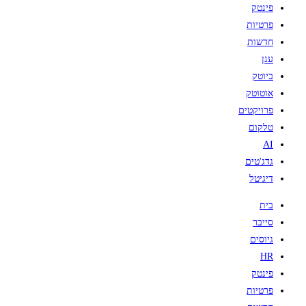
פינטק
פרטיות
חדשות
ענן
ביוטק
אוטוטק
פרויקטים
טלקום
AI
גדג'טים
דיגיטל
בית
סייבר
גיוסים
HR
פינטק
פרטיות