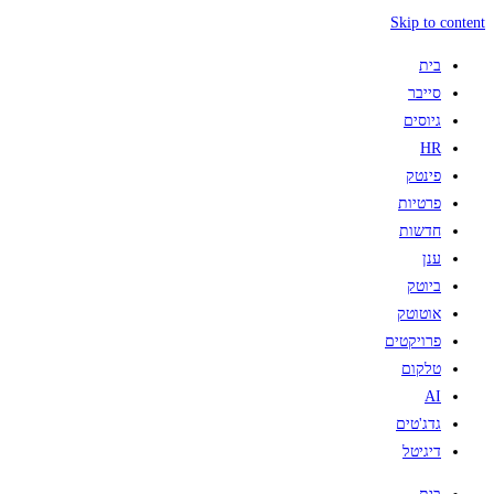
Skip to content
בית
סייבר
גיוסים
HR
פינטק
פרטיות
חדשות
ענן
ביוטק
אוטוטק
פרויקטים
טלקום
AI
גדג'טים
דיגיטל