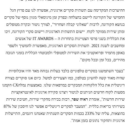
ההיערכות המקדימה עם תשתית סקרים ארגונית, אפשרה לנו עם פרוץ הגל
החמישי של הקורונה ליישם בהצלחה ובפרק זמן מינימאלי מגוון נוסף של סקרים
בנושא הקורונה, לרבות "שאלוני קבלה ושחרור", לצורך ניטור ובקרת מטופלים
ומתן שירות ממוקד לקוח. יישום התשתית הארגונית ויישום סקרי הקורונה, זיכו
את הכללית בשני פרסי הצטיינות בתחרות ה – IT AWARDS של אנשים
ומחשבים לשנת 2021. תשתית הסקרים הארגונית, מאפשרת להמשיך ולשפר
באופן מתמיד ופרואקטיבי את השירות למטופלי ולמבוטחי הכללית בזמני תגובה
מהירים, בכל זמן ובכל מקום".
"בעבר השתמשנו בסקרים טלפוניים בלבד בעלות גבוהה מאד והיו אוכלוסיות
שהיה מאוד קשה להשיגן בטלפון, כמו הצעירים למשל. כיום אנו סוקרים בצורה
דיגיטלית את כלל הלקוחות המבקרים במרפאות שלנו. באמצעות נמלהCX הקמנו
מסעות לקוח חדשים הניתנים לניטור ויצרנו סקירה ארגונית לאינטראקציות
שירות חדשות", אומרת
ראיה שפר
, רכזת בכירה מחקרי שירות, חטיבת שירות
בשירותי בריאות כללית. "המעבר לסקרים דיגיטליים אפשר לנו חיסכון של 87%
בהוצאות, עליה של 233% בכמות הסקרים השנתית שאנחנו דוגמים, התייעלות
ארגונית ותחקור נתונים בזמן אמת".