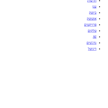
חדשות
ענן
ביוטק
אוטוטק
פרויקטים
טלקום
AI
גדג'טים
דיגיטל