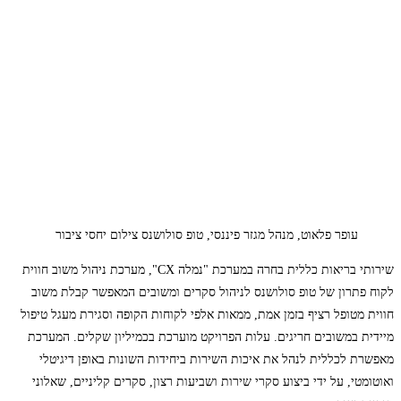
עופר פלאוט, מנהל מגזר פיננסי, טופ סולושנס צילום יחסי ציבור
שירותי בריאות כללית בחרה במערכת "נמלה CX", מערכת ניהול משוב חווית
לקוח פתרון של טופ סולושנס לניהול סקרים ומשובים המאפשר קבלת משוב
חווית מטופל רציף בזמן אמת, ממאות אלפי לקוחות הקופה וסגירת מעגל טיפול
מיידית במשובים חריגים. עלות הפרויקט מוערכת בכמיליון שקלים. המערכת
מאפשרת לכללית לנהל את איכות השירות ביחידות השונות באופן דיגיטלי
ואוטומטי, על ידי ביצוע סקרי שירות ושביעות רצון, סקרים קליניים, שאלוני