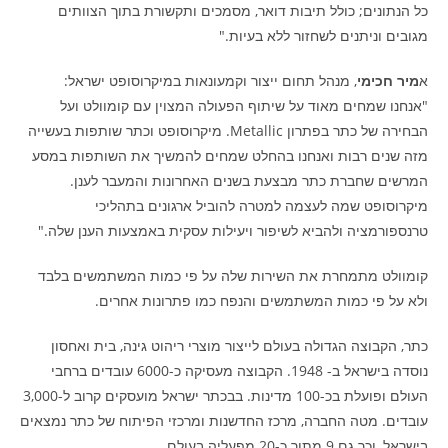
כל הנתונים; כולל תיבות דואר, מסמכים ותקשורת בתוך הצוותים
מגובים וניתנים לשחזור ללא בעיות."
א
מיר חכימי
, מנהל תחום ייצור וקמעונאות במיקרוסופט ישראל:
"אנחנו שמחים מאוד על שיתוף הפעולה המצוין עם קומוולט ועל
הבחירה של כתר בפתרון Metallic. מיקרוסופט וכתר שותפות בעשייה
מזה שנים רבות ואנחנו בהחלט שמחים להמשיך את השותפות במסע
המרשים שחברת כתר מבצעת בשנים האחרונות והמעבר לענן.
מיקרוסופט שמה לעצמה למטרה להוביל ארגונים בתהליכי
טרנספורמציה ולהביא לשיפור ויעילות עסקית באמצעות הענן שלה."
קומוולט מתמחרת את השירות שלה על פי כמות המשתמשים בלבד
ולא על פי כמות המשתמשים והנפח כמו פתרונות אחרים.
כתר, הקבוצה הגדולה בעולם לייצור מוצרי ריהוט גינה, בית ואחסון
נוסדה בישראל ב- 1948. הקבוצה מעסיקה כ-6000 עובדים ברחבי
העולם ופועלת בכ-100 מדינות. בבכתר ישראל מועסקים קרוב ל-3,000
עובדים. מטה החברה, מרכז החדשנות ומרכזי הפיתוח של כתר נמצאים
בישראל, וכך גם 9 מתוך כ-20 מפעליה בעולם.