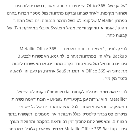
"על אף של- Office365 יש יתירות גבוהה מאוד, דרשנו יכולות גיבוי
ושחזור מקיפות. לאחר שבחנו ובדקנו פתרונות מול מספר חברות בחרנו
בפתרון Metallic של קומוולט בשל הרמה הגבוהה וגם בשל המחיר
ההוגן", אומר
איגור קצ'ורינר
, מנהל System גלובלי במחלקת ה-IT של
קבוצת כתר.
לפי קצ'ורינר, "מצאנו יתרונות בולטים ב- Metallic Office 365
Backup שלא היו בפתרונות אחרים. לדוגמא, האפשרות לבצע 3
גיבויים ביום אל מול גיבוי בודד בקרב מתחרים, או האפשרות לגבות
את נתוני ה- Office 365 או תוכנות SaaS אחרות, הן לענן והן לדאטה
סנטר מקומי".
לדברי
נגה סהר
מנהלת לקוחות Commercial בקומוולט ישראל,
"Metallic הוא שירות ענן בקטגוריית DPaaS – הגנת דאטה כשירות,
המספק שירותי גיבוי ושחזור לכל המידע והנתונים של כל יישומי
מיקרוסופט
בכתר פלסטיק, כולל תיבות דואר, מסמכים ותקשורת בתוך
הצוותים, ומאפשר להם לחסוך זמן רב ודאגה בהקמה ותחזוקת מערך
גיבוי. Metallic Office 365 Backup מבטיח שבארגון גלובלי כמו כתר