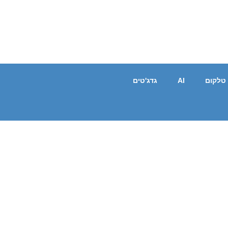
טלקום
AI
גדג'טים