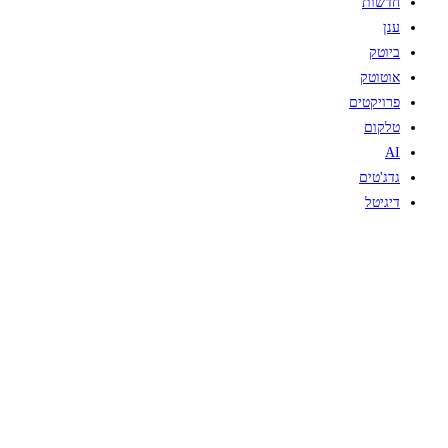
חדשות
ענן
ביוטק
אוטוטק
פרויקטים
טלקום
AI
גדג'טים
דיגיטל