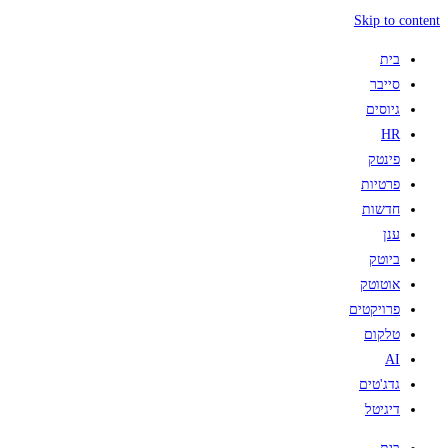
Skip to content
בית
סייבר
גיוסים
HR
פינטק
פרטיות
חדשות
ענן
ביוטק
אוטוטק
פרויקטים
טלקום
AI
גדג'טים
דיגיטל