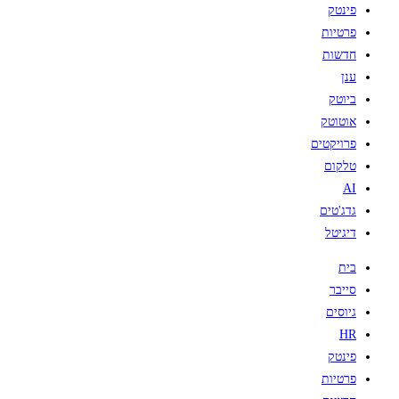
פינטק
פרטיות
חדשות
ענן
ביוטק
אוטוטק
פרויקטים
טלקום
AI
גדג'טים
דיגיטל
בית
סייבר
גיוסים
HR
פינטק
פרטיות