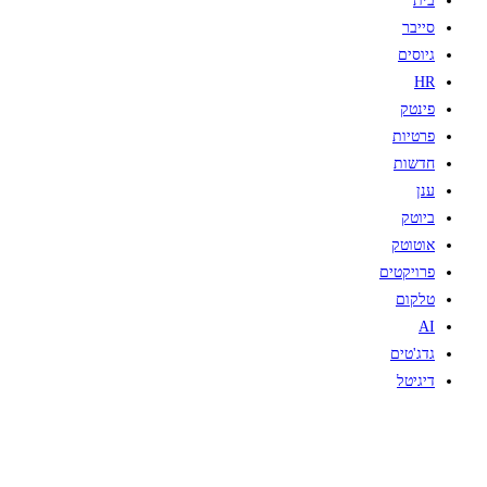
בית
סייבר
גיוסים
HR
פינטק
פרטיות
חדשות
ענן
ביוטק
אוטוטק
פרויקטים
טלקום
AI
גדג'טים
דיגיטל