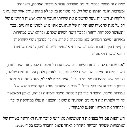
שירות זה מספק כספת נתונים מופרדת עבור מערכות האחסון, השרתים
ומערכות הגנת הנתונים של דל, בה מאוחסן באופן לא מקוון עותק אחד של נתוני
הלקוחות. השירות נועד להשלים את שירותי הגיבוי וההתאוששות הקיימים של
דל על מנת להבטיח שעותק זה של הנתונים אינו נגיש לגורמים זדוניים. בכך
יתאפשר ללקוחות לחזור ולקבל גישה למידע שלהם, ולהתאושש במהירות
מאירועי סייבר חמורים כגון מתקפות כופרה. מדובר בנדבך נוסף לשותפות
הקיימת בין החברות בתחום שירותי אופטימיזציית נתונים, ניהול תשתיות
והתאוששות מאסונות.
"אנו שמחים להרחיב את השותפות שלנו עם דל ומצפים לספק את הפתרונות,
השירותים והתמיכה הנדרשים ללקוחות, כדי לאחסן ולהגן על הנתונים שלהם,
ולהתאושש במהירות מאיומי סייבר", אמר
כריס לאבג'וי
, מנהל תחום אבטחת
וחוסן סייבר עולמי בקינדריל. " שיתוף הפעולה עוסק בקונספט החדש של
עמידות סייבר, היוצר חיבור בין אבטחת סייבר לזמינות גבוהה, באופן המאפשר
לחזור ולפתוח את הנתונים הארגוניים שאולי הוצפנו וננעלו במתקפת סייבר,
ולהחזיר את הארגון הנפגע לתפקוד".
השותפות עם דל בפעילות התאוששות מאירועי סייבר הינה האחרונה בשורה של
שותפויות שעליה הכריזה קינדריל לאחר פיצול החברה מיבמ בסוף 2020,