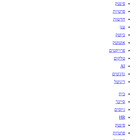
פינטק
פרטיות
חדשות
ענן
ביוטק
אוטוטק
פרויקטים
טלקום
AI
גדג'טים
דיגיטל
בית
סייבר
גיוסים
HR
פינטק
פרטיות