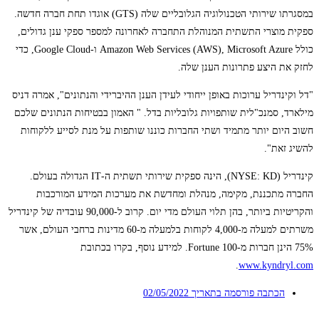
במסגרתו שירותי הטכנולוגיה הגלובליים שלה (GTS) אוגדו תחת חברה חדשה.
ספקית מוצרי התשתית המנוהלת התחברה לאחרונה למספר ספקי ענן גדולים,
כולל Amazon Web Services (AWS), Microsoft Azure ו-Google Cloud, כדי
לחזק את היצע פתרונות הענן שלה.
"דל וקינדריל ערוכות באופן ייחודי לעידן הענן ההיברידי והנתונים", אמרה דניס
מילארד, סמנכ"לית שותפויות גלובליות בדל. " האמון בבטיחות הנתונים שלכם
חשוב היום יותר מתמיד ושתי החברות כוננו שותפות על מנת לסייע ללקוחות
להשיג זאת".
קינדריל (NYSE: KD), הינה ספקית שירותי תשתית ה-IT הגדולה בעולם.
החברה מתכננת, מקימה, מנהלת ומחדשת את מערכות המידע המורכבות
והקריטיות ביותר, בהן תלוי העולם מדי יום. קרוב ל-90,000 עובדיה של קינדריל
משרתים למעלה מ-4,000 לקוחות בלמעלה מ-60 מדינות ברחבי העולם, אשר
75% הינן חברות מ-Fortune 100. למידע נוסף, בקרו בכתובת
.
www.kyndryl.com
הכתבה פורסמה בתאריך
02/05/2022