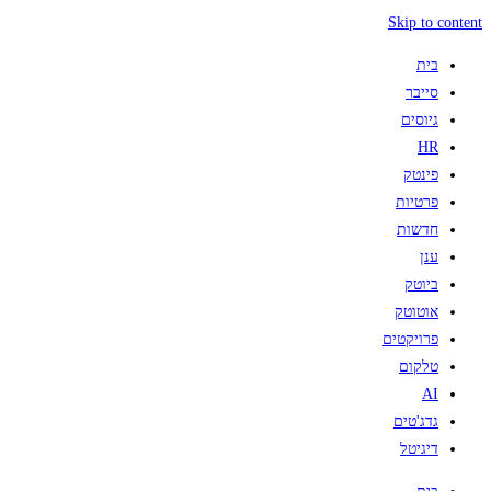
Skip to content
בית
סייבר
גיוסים
HR
פינטק
פרטיות
חדשות
ענן
ביוטק
אוטוטק
פרויקטים
טלקום
AI
גדג'טים
דיגיטל