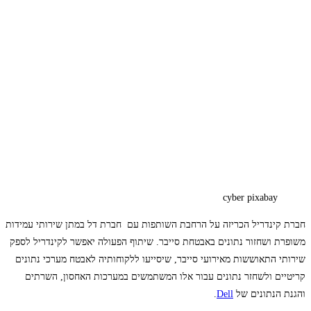
cyber pixabay
חברת קינדריל הכריזה על הרחבת השותפות עם חברת דל במתן שירותי עמידות
משופרת ושחזור נתונים באבטחת סייבר. שיתוף הפעולה יאפשר לקינדריל לספק
שירותי התאוששות מאירועי סייבר, שיסייעו ללקוחותיה לאבטח מערכי נתונים
קריטיים ולשחזר נתונים עבור אלו המשתמשים במערכות האחסון, השרתים
והגנת הנתונים של
Dell
.