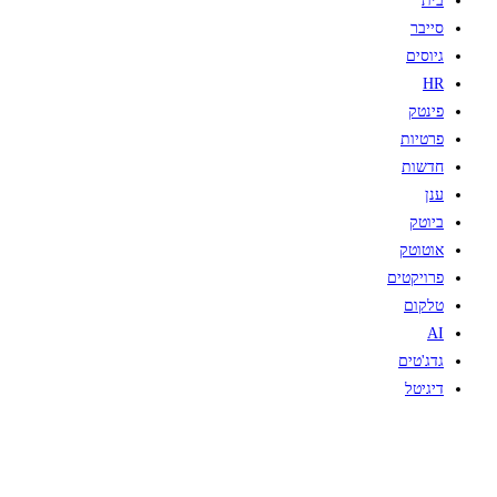
בית
סייבר
גיוסים
HR
פינטק
פרטיות
חדשות
ענן
ביוטק
אוטוטק
פרויקטים
טלקום
AI
גדג'טים
דיגיטל