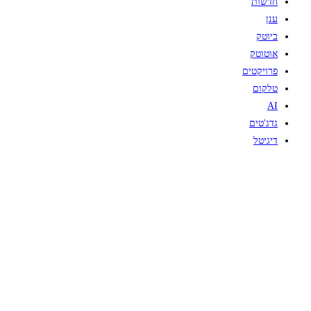
חדשות
ענן
ביוטק
אוטוטק
פרויקטים
טלקום
AI
גדג'טים
דיגיטל