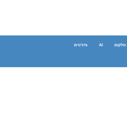
טלקום
AI
גדג'טים