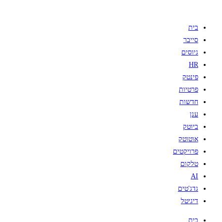
בית
סייבר
גיוסים
HR
פינטק
פרטיות
חדשות
ענן
ביוטק
אוטוטק
פרויקטים
טלקום
AI
גדג'טים
דיגיטל
בית