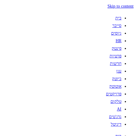
Skip to content
בית
סייבר
גיוסים
HR
פינטק
פרטיות
חדשות
ענן
ביוטק
אוטוטק
פרויקטים
טלקום
AI
גדג'טים
דיגיטל