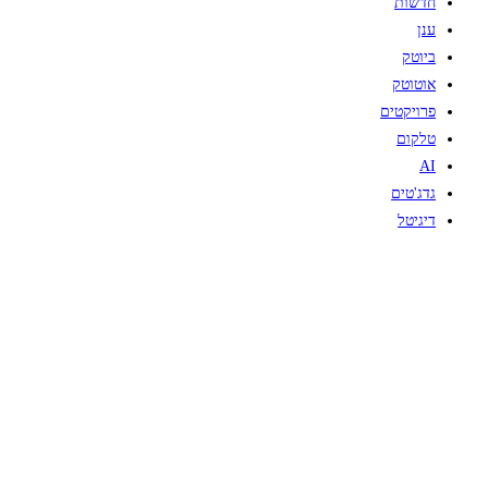
חדשות
ענן
ביוטק
אוטוטק
פרויקטים
טלקום
AI
גדג'טים
דיגיטל