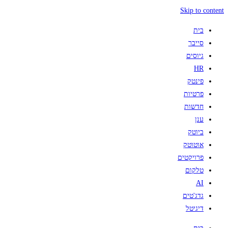
Skip to content
בית
סייבר
גיוסים
HR
פינטק
פרטיות
חדשות
ענן
ביוטק
אוטוטק
פרויקטים
טלקום
AI
גדג'טים
דיגיטל