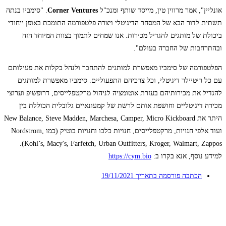
אונליין", אמר מרווין טין, מייסד שותף ומנכ"ל
Corner Ventures
. "סימביו בנתה
תשתית לדור הבא של המסחר הדיגיטלי ויצרה פלטפורמה התומכת באופן ייחודי
ביכולת של מותגים להגדיל מכירות. אנו שמחים לתמוך בצוות המיוחד הזה
ובהתרחבות של החברה בעולם".
הפלטפורמה של סימביו מאפשרת למותגים להתחבר ולנהל בקלות את פעילותם
עם כל ריטיילר דיגיטלי, וכל צרכיהם התפעוליים. סימביו מאפשרת למותגים
להגדיל את מכירותיהם בעזרת אוטומציה לניהול מרקטפלייסים, דרופשיפ וערוצי
מכירה דיגיטליים וחושפת אותם לרשת של קמעונאיים גלובלית הכוללת בין
היתר את New Balance, Steve Madden, Marchesa, Camper, Micro Kickboard
ועוד אלפי חנויות, מרקטפלייסים, חנויות כלבו וחנויות בוטיק (כמו Nordstrom,
Kohl’s, Macy's, Farfetch, Urban Outfitters, Kroger, Walmart, Zappos).
למידע נוסף, אנא בקרו ב:
https://cym.bio
הכתבה פורסמה בתאריך
19/11/2021