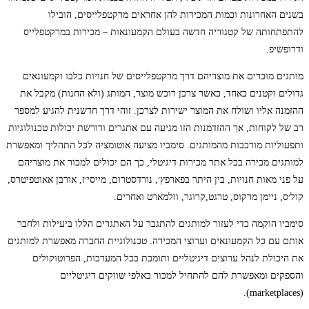
בשנים האחרונות וכמות המכירות להן אחראים מרקטפלייסים, הובילו
להתפתחותה של קטגוריה חדשה בעולם הקמעונאות – מכירות במרקטפלייס
ודרופשיפ.
מותגים מוכרים את מוצריהם דרך מרקטפלייסים של חנויות כלבו וקמעונאים
גדולים וקטנים כאחד, כאשר צרכן רוכש מוצר, המותג (ולא החנות) מקבל את
ההזמנה אליו ושולח את המוצר ישירות לצרכן. זוהי דרך חדשנית להגיע למספר
רב של לקוחות, אך ההזדמנות הזו מגיעה עם אתגרים ודורשת יכולות טכנולוגיות
ותפעוליות מורכבות מהמותגים. סימביו מציעה אוטומציה לכל התהליך ומאפשרת
למותגים מכירה בכל אתר מכירות דיגיטלי, כך הם יכולים למכור את מוצריהם
על פני מאות חנויות, בין היתר בפארפץ׳, נורדסטרום, מייסי׳ז, אורבן אאוטפיטרס,
קול׳ס, ניימן מרקוס, טרגט,קרוגר, וולמארט ואחרים.
סימביו הוקמה כדי לעזור למותגים להתגבר על האתגרים הללו ביעילות ולחבר
אותם עם כל הקמעונאים וערוצי המכירה. טכנולוגיית החברה מאפשרת למותגים
את היכולת לנהל ערוצים דיגיטליים ותומכת בכל המערכות, הפרוטוקולים
והספקים ומאפשרת להם להתחיל למכור באלפי שווקים דיגיטליים
(marketplaces).