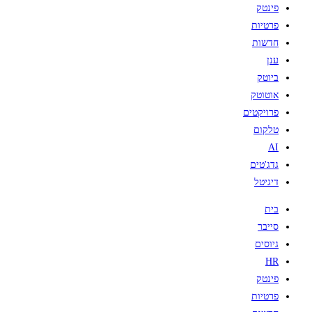
פינטק
פרטיות
חדשות
ענן
ביוטק
אוטוטק
פרויקטים
טלקום
AI
גדג'טים
דיגיטל
בית
סייבר
גיוסים
HR
פינטק
פרטיות