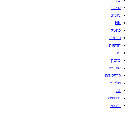
בית
סייבר
גיוסים
HR
פינטק
פרטיות
חדשות
ענן
ביוטק
אוטוטק
פרויקטים
טלקום
AI
גדג'טים
דיגיטל