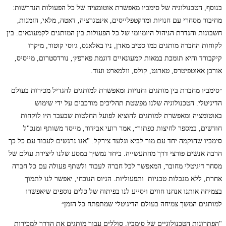
בנוסף, הטכנולוגיה של סימביו מאפשרת אוטומציה של כל הפעולות הנדרשות:
מחיבור מסחרי עם חנויות ומרקטפלייסים, אינטגרציה, דאטה, מלאי, הזמנות,
חשבונות והגדרת הניהול היומיומי של כל הפעולות בין המותגים לקמעונאים. בין
לקוחות החברה מותגים כמו סטיב מאדן, ניו באלאנס, ג׳וסי קוטור, מיקרו
קיקבורד והיא תומכת במאות קמעונאיים דוגמת פארפץ׳, נורדסטרום, מייסיס,
אורבן אאוטפיטרס, טארגט, קולס, וולמארט ועוד.
״סימביו מחברת בין מותגים וחנויות ומאפשרת למותגים להגדיל מכירות בעולם
הדיגיטלי. הטכנולוגיה שלנו מפשטת תהליכים מורכבים על ידי שימוש
באוטומציה ומאפשרת למותגים להוציא לפועל החלטות שבעבר היו לוקחות
חודשים, במספר לחיצות כפתור״, אמר רועי אבידור, מייסד משותף ומנכ"ל
סימביו שהוקמה יחד עם מור לביא וגלעד צירקל. "אנו נרגשים לעבוד עם כל כך
הרבה אנשים פורצי דרך מהתעשייה. ביחד נמשיך במסע שלנו ליצירת עולם של
מסחר דיגיטלי מחובר, המאפשר לכל חברה לעבוד ולשתף פעולה עם כל חברה
אחרת, ללא מגבלות טכניות ותפעוליות. הגיוס הנוכחי, יאפשר לנו לתמוך
בצמיחה אותנו אנחנו חווים ויסייע לנו בפיתוח של כלים נוספים שיאפשרו
למותגים המשך צמיחה בעולם הדיגיטלי שמתפתח כל הזמן״
"הפתרונות הטכנולוגיים של סימביו, סוללים עבור מותגים את הדרך למכירות