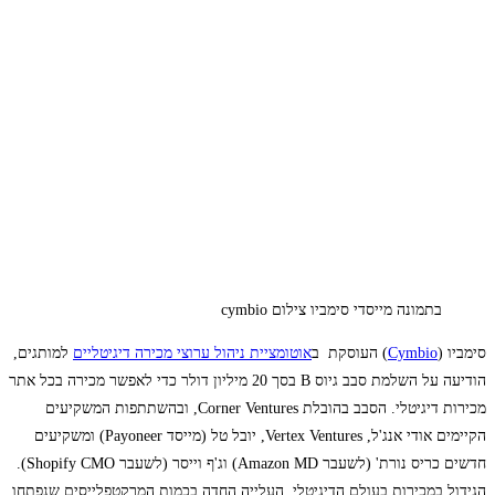
בתמונה מייסדי סימביו צילום cymbio
סימביו (
Cymbio
) העוסקת ב
אוטומציית ניהול ערוצי מכירה דיגיטליים
למותגים,
הודיעה על השלמת סבב גיוס B בסך 20 מיליון דולר כדי לאפשר מכירה בכל אתר
מכירות דיגיטלי. הסבב בהובלת Corner Ventures, ובהשתתפות המשקיעים
הקיימים אודי אנג'ל, Vertex Ventures, יובל טל (מייסד Payoneer) ומשקיעים
חדשים כריס נורת' (לשעבר Amazon MD) וג'ף וייסר (לשעבר Shopify CMO).
הגידול במכירות בעולם הדיגיטלי, העלייה החדה בכמות המרקטפלייסים שנפתחו