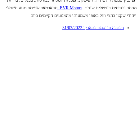
הפינטק שמפתח תשתיות דיפ-טק מהפכניות למסחר בבורסות, בבנקים, בזירות
מסחר ובנכסים דיגיטלים שונים.
EVR Motors
סטארטאפ שפיתח מנוע חשמלי
ייחודי שקטן בחצי וזול באופן משמעותי מהמנועים הקיימים כיום.
הכתבה פורסמה בתאריך
31/03/2022