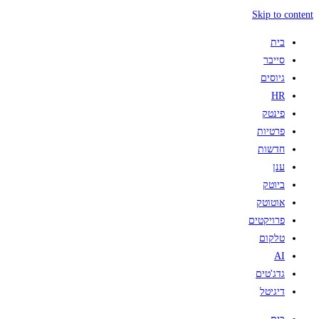
Skip to content
בית
סייבר
גיוסים
HR
פינטק
פרטיות
חדשות
ענן
ביוטק
אוטוטק
פרויקטים
טלקום
AI
גדג'טים
דיגיטל