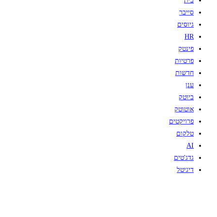
בית
סייבר
גיוסים
HR
פינטק
פרטיות
חדשות
ענן
ביוטק
אוטוטק
פרויקטים
טלקום
AI
גדג'טים
דיגיטל