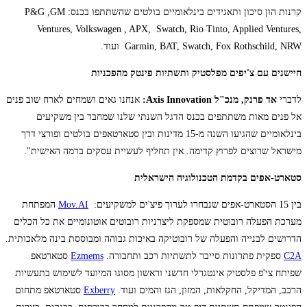
קרנות הון סיכון ותאגידים בינלאומיים בולטים שהשתתפו בכנס: P&G ,GM
Ventures, Volkswagen , APX, Swatch, Rio Tinto, Applied Ventures,
Garmin, BAT, Swatch, Fox Rothschild, NRW ועוד.
חיישנים עם צ'יפים מפלסטיק ותשתיות פינטק מהפכניות
לדברי
אד פרנק, מנכ"ל
Axis Innovation
:
אנחנו גאים ושמחים לארח שוב פנים
אל פנים מאות משתתפים בכנס הדגל השנתי שלנו שמחבר בין משקיעים
בינלאומיים שהגיעו השנה מ-15 מדינות ובין סטארטאפים בולטים ופורצי דרך
מישראל שרוצים לפרוץ קדימה. אין תחליף לעשיית עסקים ברמה האישית".
סטארט-אפים בקדמת הטכנולוגיה הישראלית
בין 15 הסטארט-אפים שנבחרו לערוך פיצ'ים למשקיעים:
Mov.AI
המפתחת
מערכת הפעלה רובוטית שמספקת ליצרניות רובוטים אוטונומיים את כל הכלים
הדרושים לבנייה והפעלה של רובוטיקה באיכות גבוהה ומבוססת בינה מלאכותית.
C2A
ספקית פתרונות סייבר לתשתיות רכב ותחבורה.
Ezmems
סטארטאפ
שפיתח צי'פ פלסטיק אינטגרלי חדשני וראשון מסוגו המיועד לשימוש בתעשיות
הרכב, המדיקל, החקלאות, המזון, הגז והמים ועוד.
Exberry
סטארטאפ מתחום