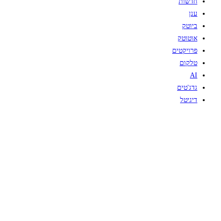
חדשות
ענן
ביוטק
אוטוטק
פרויקטים
טלקום
AI
גדג'טים
דיגיטל