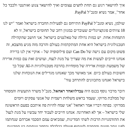
איך להישאר רגוע גם תחת לחצים עצומים ואיך להישאר צנוע ואותנטי ולכבד כל
אחד", אמר נשיא ומנכ"ל PayPal.
שולמן, נשיא ומנכ"ל PayPal התייחס גם לפעילות החברה בישראל ואמר "יש לנו
18 צוותים פונקציונליים שעובדים במגוון רחב של תחומים בישראל, זו לא
התמחות אחת. יש כמות גדולה של טאלנטים בישראל. אני חושב שהקהילה
הטכנולוגית בישראל היא אחת המתקדמות בעולם והרבה מזה מגיע מהצבא, זה
פשוט מקום עם גישה של Can Do ועם פילוסופיה של – אוקיי אין לנו ברירה
אנחנו חייבים לעשות את מה שצריך על מנת לנצח, ועושים זאת עם כמות אדירה
של משמעת וכמות אדירה של מומחיות בהרבה מטכנולוגיות ה-AI שכל כך
חשובות בעולם כיום. אני מאושר מכך שאנחנו מגדילים את הנוכחות שלנו
בישראל ואנחנו מתכוונים להתרחב עוד"
דובר מרכזי נוסף בכנס היה
עבדלוואהד ראחאל
, מנכ"ל משרד התעשיה והמסחר
של ממלכת מרוקו, שעמד בראש משלחת רשמית של אנשי עסקים ויזמים
ממרוקו. בפתח דבריו אמר ראחאל "אני שמח להיות פה איתכם בפעם הראשונה
שלי בישראל – אך לא האחרונה. אנחנו חייבים לעבוד יחד עכשיו על מנת לנצל
את ההזדמנויות הרבות לשתי המדינות, שמביאים עמם הסכמי אברהם שנחתמו
לפני יותר משנה וההסכם לשיתוף פעולה בכלכלה ובסחר שנחתם בין המדינות