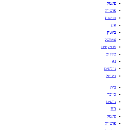
פינטק
פרטיות
חדשות
ענן
ביוטק
אוטוטק
פרויקטים
טלקום
AI
גדג'טים
דיגיטל
בית
סייבר
גיוסים
HR
פינטק
פרטיות