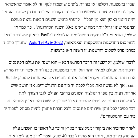
יעברו באמצעות הטלפון או בעזרת צ'יפים שיוצמדו לגוף. זה לא אומר שהאשראי
הולך להעלם רק צורת השימוש בו תשתנה. נקודות המכירה גם הן ישתנו. העתיד
יהיה דינמי באופן יוצא מן הכלל – לדעתי בחמש השנים הבאות נראה בעולם
הפיננסי שינוי גדול יותר ממה שראינו ב-30 השנה האחרונות", כך אמר
דן
שולמן
, נשיא ומנכ"ל ענקית התשלומים הגלובלית PayPal
בראיון ששודר בוידאו
לבאי
כנס החדשנות וההשקעות הבינלאומי,
Axis Tel Aviv 2022
, שנערך ביום ג'
במרכז פרס לשלום וחדשנות, זו השנה ה-9 ברציפות.
לדברי שולמן, "קריפטו זה הדבר המרגש הבא – הוא ישנה את עולם הפיננסים
ויהפוך את העולם למהיר יותר וזול יותר באמצעות טכנולוגיות אשר יגדירו מחדש
את תחום התשלומים ויקדמו אותו. אנחנו בוחנים את האפשרות להנפיק Stable
coin , אך לא נעשה זאת מבלי ללכת יד ביד עם הרגולטורים. אני חושב שיש
אחדות דעות בין גופי הרגולציה השונים ברחבי העולם לגבי הצורך לתת
לחדשנות בתחום הקריפטו להתפתח אבל שצריך לעשות זאת באופן אחראי. זה
דבר בסיסי לכל נותן שירותים פיננסים ולכל חברת פינטק להיות מסוגל לעבוד יד
ביד עם הרגולטורים".
לאחר שהזכיר את ביקוריו מגיל צעיר בארץ ודיבר על האופן בו השפיע עליו
העיסוק בקרב מגע, אותו הוא מתרגל כבר 40 שנה, ואמר "קרב מגע לימד אותי