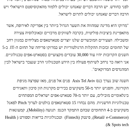
לפני כחודש. יש הרבה דברים שאנחנו יכולים ללמוד מהאקוסיסטם הישראלי ויש
הרבה דברים שאנחנו יכולים לתרום לישראל.
"מרוקו היא מדינה שמהווה את השער הגדול ביותר בין אפריקה לאירופה, אשר
מתאפיינת ביציבות פוליטית, בקרבה לשווקים מרכזיים ובאוכלוסיה צעירה
ומשכילה. הצעירים המוכשרים שלנו יוצרים סטארטאפים מצליחים במגוון רחב
של תחומים ובזכות ההקלות הרגולטוריות יש במרוקו פריחה של תחום ה-IT. ב-5
השנים הקרובות יהיו עוד 30,000 עובדים מקצועיים בסטארט-אפים טכנולוגיים.
אני רואה כר נרחב לשיתוף פעולה בין הידע הטכנולוגי הרב שנצבר בישראל לבין
המהנדסים המרוקאים".
השנה שוב נערך כנס Axis Tel Aviv פנים אל פנים, מאז שפרצה מגיפת
הקורונה, והפגיש יותר מ-50 משקיעים בכירים מקרנות הון סיכון ותאגידים
בינלאומיים מובילים, עם יותר מ-70 סטארט-אפים ישראלים המפתחים
טכנולוגיות חדשניות. מהם נבחרו 15 סטארטאפים בולטים לערוך Pitch לפאנל
משקיעים ב-4 התחומים שבהם התמקד הכנס: תנועה (Mobility), קמעונאות
(Retail/ e-Commerce), פינטק (Fintech) וטכנולוגיות בריאות וספורט ( Health
& Spots tech).