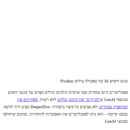
מנוע חיפוש AI של טאבולה צילום Pixabay
פאבלישרים כיום עומדים בפני איומים הולכים וגדלים מצדם של מנועי חיפוש
מבוססי GenAI ש
"
מגרדים
"
את
התוכן
שלהם
ללא רשות,
מפחיתים
את
הטראפיק
באתרים
ולא מציעים כל פיצוי בתמורה. DeeperDive מציע דרך חדשה
במבט קדימה – הוא נותן לפאבלישרים את האפשרות להתחרות, במקום שיוחלפו
במנועי GenAI.