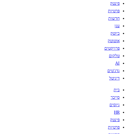
פינטק
פרטיות
חדשות
ענן
ביוטק
אוטוטק
פרויקטים
טלקום
AI
גדג'טים
דיגיטל
בית
סייבר
גיוסים
HR
פינטק
פרטיות