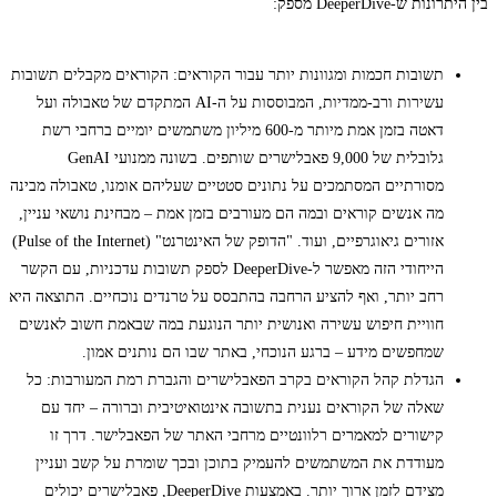
בין היתרונות ש-DeeperDive מספק:
תשובות חכמות ומגוונות יותר עבור הקוראים: הקוראים מקבלים תשובות
עשירות ורב-ממדיות, המבוססות על ה-AI המתקדם של טאבולה ועל
דאטה בזמן אמת מיותר מ-600 מיליון משתמשים יומיים ברחבי רשת
גלובלית של 9,000 פאבלישרים שותפים. בשונה ממנועי GenAI
מסורתיים המסתמכים על נתונים סטטיים שעליהם אומנו, טאבולה מבינה
מה אנשים קוראים ובמה הם מעורבים בזמן אמת – מבחינת נושאי עניין,
אזורים גיאוגרפיים, ועוד. "הדופק של האינטרנט" (Pulse of the Internet)
הייחודי הזה מאפשר ל-DeeperDive לספק תשובות עדכניות, עם הקשר
רחב יותר, ואף להציע הרחבה בהתבסס על טרנדים נוכחיים. התוצאה היא
חוויית חיפוש עשירה ואנושית יותר הנוגעת במה שבאמת חשוב לאנשים
שמחפשים מידע – ברגע הנוכחי, באתר שבו הם נותנים אמון.
הגדלת קהל הקוראים בקרב הפאבלישרים והגברת רמת המעורבות: כל
שאלה של הקוראים נענית בתשובה אינטואיטיבית וברורה – יחד עם
קישורים למאמרים רלוונטיים מרחבי האתר של הפאבלישר. דרך זו
מעודדת את המשתמשים להעמיק בתוכן ובכך שומרת על קשב ועניין
מצידם לזמן ארוך יותר. באמצעות DeeperDive, פאבלישרים יכולים