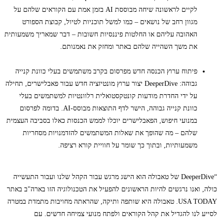
לקיים לראשונה שיחה מבוססת AI בזמן אמת עם הקוראים שלהם על
מגוון רחב של נושאים – כמו למשל תוכניות לטיול, קבוצת הספורט
האהובה עליהם או החלטות פיננסיות חשובות – דבר שמאריך משמעותית
את משך השהייה שלהם באתר ומחזק את נאמנותם.
פיתוח ערוץ הכנסה חדש מפרסום בקרב משתמשים בעלי כוונת קנייה
גבוהה: DeeperDive יצור ערוץ מונטיזציה חדש עבור פאבלישרים, תחילה
על ידי החדרת מודעות קונטקסטואלית רלוונטיות למשתמשים בעלי
כוונת קנייה גבוהה, הישר לדף התוצאות מבוסס-AI. בדומה לפרסום
במנועי חיפוש, הפאבלישרים יוכלו לממש הכנסות כאלו בסביבה העצמית
שלהם – מה שהופך את שאלות המשתמשים להזדמנויות מסחריות
משמעותיות, ובתוך כך שומר על חוויית קורא רציפה.
“DeeperDive של טאבולה הוא הישג מרגש עבור הקהל שלנו ועבור התעשייה
כולה, ואנו נרגשים להיות הראשונים להפעיל את הטכנולוגיה הזו בארה"ב באתר
USA TODAY. טאבולה היא שותפה ותיקה, שהראתה מחויבות מתמדת במטרה
לסייע לנו להגדיל את קהל הקוראים ולפתח מנועי צמיחה חדשים. עם