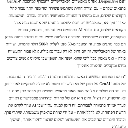
"עם DeeperDive, אנחנו מאפשרים לפאבלישרים להצטרף למהפכת ה-GenAI
בתנאים שלהם – עם יצירת חווית משתמש עשירה ומהימנה יותר עבור קהל
הקוראים שלהם, ועם מימוש הזדמנויות מונטיזציה חדשות עבורם. המשמעות
לאורך זמן היא, שפאבלישרים יוכלו לשלוט ברגעים של אינטנט גבוה אצל
הקוראים שלהם, עם סוכני AI בתחומים כמו נסיעות, פיננסים, ספורט
ואיקומרס, שבהם משתמשים מקבלים החלטות משמעותיות בפלטפורמות שבהן
הם כבר נותנים אמון. זה המעבר מ-50 סנט לקליק ל-500 דולר להמרה, ישירות
באתר של הפאבלישר. זה יום גדול לא רק עבור טאבולה, אלא עבור התעשייה
כולה – ואני מאמין בכל ליבי שהוא ישנה את האופן שבו מיליוני אנשים צורכים
מידע ומקבלים החלטות אונליין".
"הרשת הפתוחה משגשגת כאשר חדשנות והוגנות הולכות יד ביד. ההסתמכות
של מנועי GenAI על תוכן של פאבלישרים פשוט לא יכולה להתקיים לאורך זמן,
כל עוד הם שולחים אליהם מעט מאוד טראפיק ומפצים רק מבחר קטן מהם. זו
לא חדשנות, זה ניצול. היום הוא יום של אחדות ובהירות: פאבלישרים ראויים
לערך אמיתי בתמורה לעבודתם. זה הזמן לבנות עתיד שבו AI עוזר לקדם את
הרשת הפתוחה, לא לדלל אותה – על ידי יצירת טראפיק משמעותי, שיתוף ערך,
וכיבוד היוצרים שהופכים את האינטרנט למקום שראוי לחקור אותו", המשיך
סינגולדה.