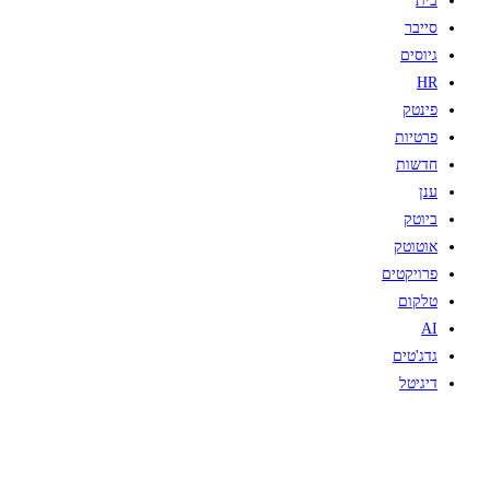
בית
סייבר
גיוסים
HR
פינטק
פרטיות
חדשות
ענן
ביוטק
אוטוטק
פרויקטים
טלקום
AI
גדג'טים
דיגיטל