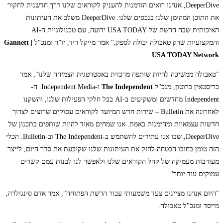
DeeperDive, אנחנו רואים הזדמנות להעניק לקוראים שלנו דרך חדשנית לחקור
את התוכן המהימן שלנו בנכסים שלנו. DeeperDive משלב את העיתונות
האיכותית שבה הרשת של USA TODAY ידועה, עם טכנולוגיית ה-AI
והמקצועיות שרק טאבולה יכולה לספק," אמר מייקל ריד, יו”ר ומנכ"ל
Gannett |
.
USA TODAY Network
"טאבולה ממשיכה להיות שותפה מרכזית באסטרטגית הצמיחה שלנו", אמר
כריסטאין ברוטון, מנכ"ל
The Independent
ו-Independent Media. ה-
Independent מחדשים ומשקיעים ב-AI בכל חלקי הפעילות שלנו, והשקנו
לאחרונה את Bulletin – שירות חדש המיועד לקוראים עסוקים שרוצים לצרוך
חדשות עצמאיות ומהימנות באמת. אנו שמחים מאוד להיות שותפים בתכנון של
DeeperDive, שבו אנו עתידים להשתמש ב-The Independent וב-Bulletin. הכלי
הזה טומן בחובו הבטחה לחזק את העיתונות שלנו שקובעת את סדר היום, לייצר
מעורבות מעמיקה של קהל הקוראים שלנו ולאפשר לנו לבנות עמם קשרים
עמוקים עוד יותר".
"היום אנחנו מציינים צעד משמעותי עבור הרשת הפתוחה", אמר אדם סינגולדה,
מייסד ומנכ"ל טאבולה.