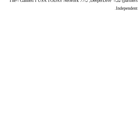
partners) עבור DeeperDive, כולל Gannett I USA TODAY Network ו-The
Independent.