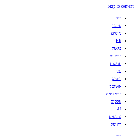
Skip to content
בית
סייבר
גיוסים
HR
פינטק
פרטיות
חדשות
ענן
ביוטק
אוטוטק
פרויקטים
טלקום
AI
גדג'טים
דיגיטל