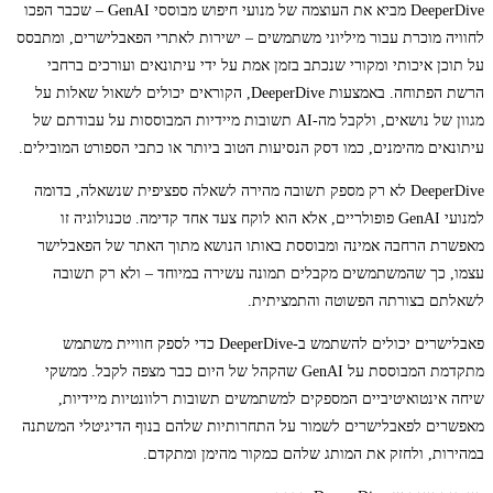
DeeperDive מביא את העוצמה של מנועי חיפוש מבוססי GenAI – שכבר הפכו
לחוויה מוכרת עבור מיליוני משתמשים – ישירות לאתרי הפאבלישרים, ומתבסס
על תוכן איכותי ומקורי שנכתב בזמן אמת על ידי עיתונאים ועורכים ברחבי
הרשת הפתוחה. באמצעות DeeperDive, הקוראים יכולים לשאול שאלות על
מגוון של נושאים, ולקבל מה-AI תשובות מיידיות המבוססות על עבודתם של
עיתונאים מהימנים, כמו דסק הנסיעות הטוב ביותר או כתבי הספורט המובילים.
DeeperDive לא רק מספק תשובה מהירה לשאלה ספציפית שנשאלה, בדומה
למנועי GenAI פופולריים, אלא הוא לוקח צעד אחד קדימה. טכנולוגיה זו
מאפשרת הרחבה אמינה ומבוססת באותו הנושא מתוך האתר של הפאבלישר
עצמו, כך שהמשתמשים מקבלים תמונה עשירה במיוחד – ולא רק תשובה
לשאלתם בצורתה הפשוטה והתמציתית.
פאבלישרים יכולים להשתמש ב-DeeperDive כדי לספק חוויית משתמש
מתקדמת המבוססת על GenAI שהקהל של היום כבר מצפה לקבל. ממשקי
שיחה אינטואיטיביים המספקים למשתמשים תשובות רלוונטיות מיידיות,
מאפשרים לפאבלישרים לשמור על התחרותיות שלהם בנוף הדיגיטלי המשתנה
במהירות, ולחזק את המותג שלהם כמקור מהימן ומתקדם.