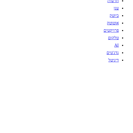
חדשות
ענן
ביוטק
אוטוטק
פרויקטים
טלקום
AI
גדג'טים
דיגיטל