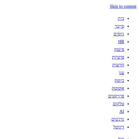
Skip to content
בית
סייבר
גיוסים
HR
פינטק
פרטיות
חדשות
ענן
ביוטק
אוטוטק
פרויקטים
טלקום
AI
גדג'טים
דיגיטל