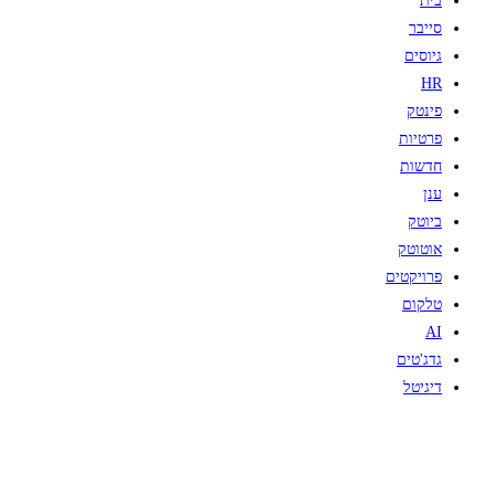
בית
סייבר
גיוסים
HR
פינטק
פרטיות
חדשות
ענן
ביוטק
אוטוטק
פרויקטים
טלקום
AI
גדג'טים
דיגיטל