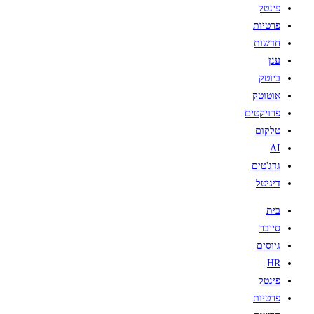
פינטק
פרטיות
חדשות
ענן
ביוטק
אוטוטק
פרויקטים
טלקום
AI
גדג'טים
דיגיטל
בית
סייבר
גיוסים
HR
פינטק
פרטיות