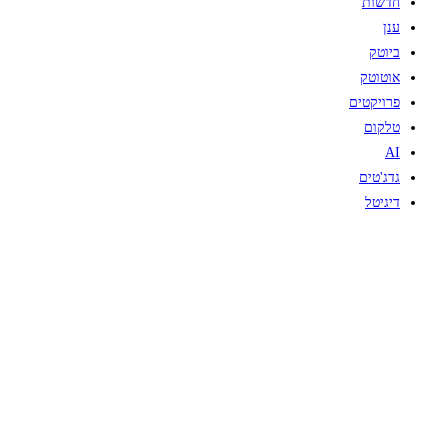
חדשות
ענן
ביוטק
אוטוטק
פרויקטים
טלקום
AI
גדג'טים
דיגיטל