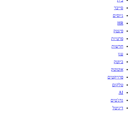
בית
סייבר
גיוסים
HR
פינטק
פרטיות
חדשות
ענן
ביוטק
אוטוטק
פרויקטים
טלקום
AI
גדג'טים
דיגיטל