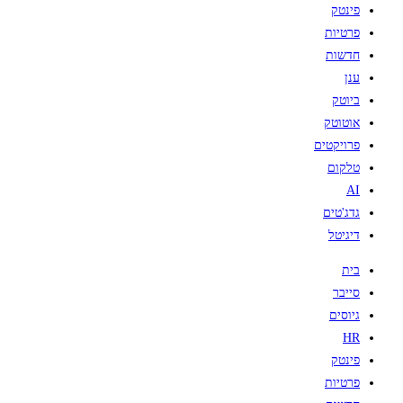
פינטק
פרטיות
חדשות
ענן
ביוטק
אוטוטק
פרויקטים
טלקום
AI
גדג'טים
דיגיטל
בית
סייבר
גיוסים
HR
פינטק
פרטיות