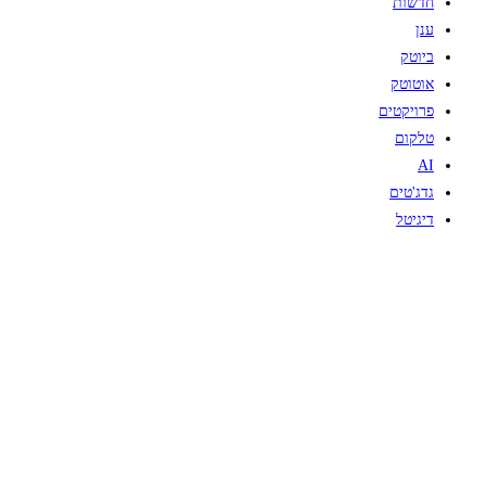
חדשות
ענן
ביוטק
אוטוטק
פרויקטים
טלקום
AI
גדג'טים
דיגיטל