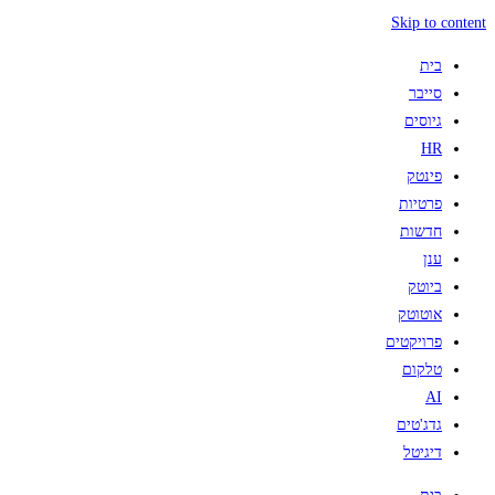
Skip to content
בית
סייבר
גיוסים
HR
פינטק
פרטיות
חדשות
ענן
ביוטק
אוטוטק
פרויקטים
טלקום
AI
גדג'טים
דיגיטל