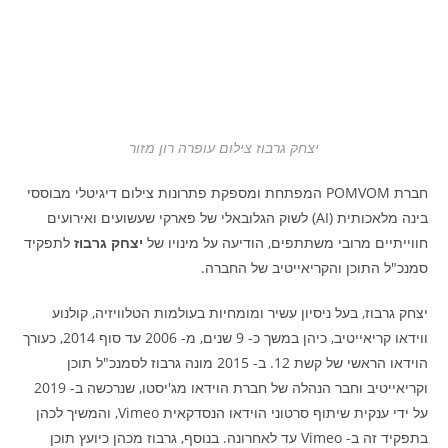
יצחק גרבוז צילום עופרה רון מזור
חברת POMVOM המפתחת ומספקת פתרונות צילום דיגיטלי מבוססי
בינה מלאכותית (AI) לשוק הגלובאלי של פארקי שעשועים ואירועים
חווייתיים מרובי משתתפים, הודיעה על מינויו של
יצחק גרבוז
לתפקיד
סמנכ"ל התוכן והקריאייטיב של החברה.
יצחק גרבוז, בעל ניסיון עשיר ומומחיות בעולמות הטלוויזיה, קולנוע
ווידאו קריאייטיב, כיהן במשך כ- 9 שנים, מ- 2006 עד סוף 2014, כעורך
הוידאו הראשי של קשת 12. ב- 2015 מונה גרבוז לסמנכ"ל תוכן
וקריאייטיב וחבר הנהלה של חברת הוידאו מג'יסטו, שנרכשה ב- 2019
על ידי ענקית שיתוף סרטוני הוידאו הנסדקאית Vimeo, והמשיך לכהן
בתפקיד זה ב- Vimeo עד לאחרונה. בנוסף, גרבוז מכהן כיועץ תוכן