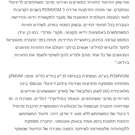
את שוק התיעוד החוויתי בפארקים ואירועי מרובי משתתפים לדיגיטלי
ומתקדם. אני מזהה הזדמנות אדירה ל POMVOM בשנים הקרובות
לאור המגמה העולמית המואצת של מעבר לתקשורת וידאו והדרישה
הגוברת בכל תחומי החיים, ובשוק הפנאי בפרט, לשדרוג חוויות
המשתמשים באמצעות וידאו מקצועי, מקורי וטרנדי. כמו כן, עידן
הפוסט קורונה והזינוק בתעשיית התיירות, פותח בפני החברה פוטנציאל
לתעד ולהנגיש למיליוני אנשים ברחבי העולם את החוויות והרגעים
המרגשים של כל אחד מהם ולסייע להם לשתף ולשמר את החוויות
בוידאו."
POMVOM בע"מ, הנסחרת בבורסה לני"ע בת"א (ת"א: פומו; PMVM),
מפתחת ומספקת פתרונות ושירותי צילום דיגיטלי מבוססי בינה
מלאכותית (AI) לשוק הגלובאלי של פארקי השעשועים ואירועים
חווייתיים מרובי משתתפים, הנאמד במיליארדי דולרים. מערכת ה- AI
שפיתחה החברה מבוססת על טכנולוגיה המאפשרת הרכבת פרופיל
דיגיטלי של המשתמש ללא מגע יד אדם, זיהוי, תיעוד המשתמש
והפצת תמונות בזמן אמת ובאופן אוטומטי. החברה מספקת
ללקוחותיה פלטפורמה לשיתוף, הפצה ומכירה של התיעוד שנאסף