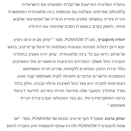
בוועדה המדעית המייעצת של חברת הסטארט-אפ הישראלית
MindFly, שפיתחה מצלמת גוף מבוססת בינה מלאכותית המאפשרת
חוויית צפייה במשחקי ספורט מזווית הראייה של הספורטאי שלובש
אותה, ותושק בקרוב במסגרת הסכם שחתמה עם היורוליג.
יהודה מינקוביץ',
מנכ"ל POMVOM, מסר: "יצחק מביא עימו ניסיון
יוצא דופן ויכולות מוכחות ומגוונות בעולמות הדיגיטל קריאייטיב, בדגש
על שילוב וידאו עם כלי בינה מלאכותית. יצחק יהיה מעורב בתהליכי
העבודה החל משלבי המכרזים והרעיונות הראשוניים מול הפארקים,
כולל יצירת התוכן המתאים ללקוחות, שדרוג חווית המשתמש
באמצעים חדשניים ועדכניים וחשיפה לקהל משתמשי קצה מגוון.
הצטרפותו לחברה היא צעד בעל חשיבות גדולה עבורנו, וחלק בלתי
נפרד מתהליך המעבר שלנו מתיעוד חוויתי בפרינט, לתיעוד דיגיטלי
ברמה המתקדמת ביותר, גם בצד הטכנולוגי וגם ביצירת חוויית
משתמש."
יצחק גרבוז
, סמנכ"ל הקריאייטיב הנכנס של POMVOM, מסר: "אני
שמח להצטרף ל POMVOM ולהיות שותף להגשמת חזון החברה להפוך