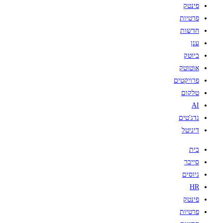
פינטק
פרטיות
חדשות
ענן
ביוטק
אוטוטק
פרויקטים
טלקום
AI
גדג'טים
דיגיטל
בית
סייבר
גיוסים
HR
פינטק
פרטיות