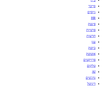
בית
סייבר
גיוסים
HR
פינטק
פרטיות
חדשות
ענן
ביוטק
אוטוטק
פרויקטים
טלקום
AI
גדג'טים
דיגיטל