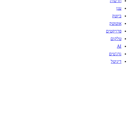
חדשות
ענן
ביוטק
אוטוטק
פרויקטים
טלקום
AI
גדג'טים
דיגיטל