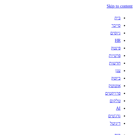
Skip to content
בית
סייבר
גיוסים
HR
פינטק
פרטיות
חדשות
ענן
ביוטק
אוטוטק
פרויקטים
טלקום
AI
גדג'טים
דיגיטל