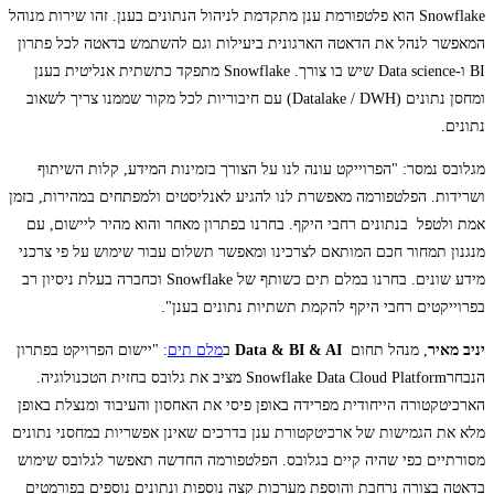
Snowflake הוא פלטפורמת ענן מתקדמת לניהול הנתונים בענן. זהו שירות מנוהל
המאפשר לנהל את הדאטה הארגונית ביעילות וגם להשתמש בדאטה לכל פתרון
BI
ו-Data science שיש בו צורך. Snowflake מתפקד כתשתית אנליטית בענן
ומחסן נתונים (Datalake / DWH) עם חיבוריות לכל מקור שממנו צריך לשאוב
נתונים.
מגלובס נמסר: "הפרוייקט עונה לנו על הצורך בזמינות המידע, קלות השיתוף
ושרידות. הפלטפורמה מאפשרת לנו להגיע לאנליסטים ולמפתחים במהירות, בזמן
אמת ולטפל בנתונים רחבי היקף. בחרנו בפתרון מאחר והוא מהיר ליישום, עם
מנגנון תמחור חכם המותאם לצרכינו ומאפשר תשלום עבור שימוש על פי צרכני
מידע שונים. בחרנו במלם תים כשותף של Snowflake וכחברה בעלת ניסיון רב
בפרוייקטים רחבי היקף להקמת תשתיות נתונים בענן".
יניב מאיר
, מנהל תחום
Data & BI & AI
ב
מלם תים
: "יישום הפרויקט בפתרון
הנבחרSnowflake Data Cloud Platform מציב את גלובס בחזית הטכנולוגיה.
הארכיטקטורה הייחודית מפרידה באופן פיסי את האחסון והעיבוד ומנצלת באופן
מלא את הגמישות של ארכיטקטורת ענן בדרכים שאינן אפשריות במחסני נתונים
מסורתיים כפי שהיה קיים בגלובס. הפלטפורמה החדשה תאפשר לגלובס שימוש
בדאטה בצורה נרחבת והוספת מערכות קצה נוספות ונתונים נוספים בפורמטים