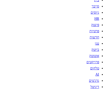
בית
סייבר
גיוסים
HR
פינטק
פרטיות
חדשות
ענן
ביוטק
אוטוטק
פרויקטים
טלקום
AI
גדג'טים
דיגיטל