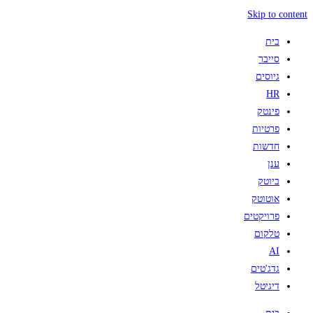
Skip to content
בית
סייבר
גיוסים
HR
פינטק
פרטיות
חדשות
ענן
ביוטק
אוטוטק
פרויקטים
טלקום
AI
גדג'טים
דיגיטל