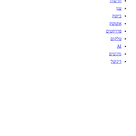
חדשות
ענן
ביוטק
אוטוטק
פרויקטים
טלקום
AI
גדג'טים
דיגיטל