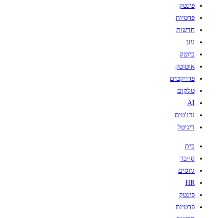
פינטק
פרטיות
חדשות
ענן
ביוטק
אוטוטק
פרויקטים
טלקום
AI
גדג'טים
דיגיטל
בית
סייבר
גיוסים
HR
פינטק
פרטיות