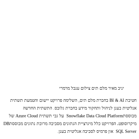
יניב מאיר מלם תים צילום ענבל מרמרי
חטיבת BI & AI בחברת מלם תים, השלימה פרויקט יישום והטמעת תשתית
אנליטית בענן לניהול ותחקור מידע בחברת גלובס. התשתית החדשה
מבוססתSnowflake Data Cloud Platform
על גבי תשתית Azure Cloud
של
מיקרוסופט
.
הפרויקט כלל מיגרציית הנתונים מסביבה
מרובת נתונים מבוססתDB
SQL Server און פרמיס לסביבה אנליטית בענן.