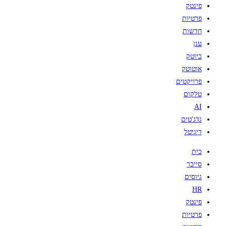
פינטק
פרטיות
חדשות
ענן
ביוטק
אוטוטק
פרויקטים
טלקום
AI
גדג'טים
דיגיטל
בית
סייבר
גיוסים
HR
פינטק
פרטיות