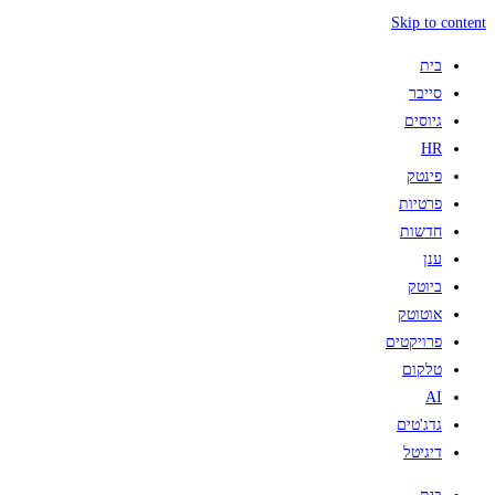
Skip to content
בית
סייבר
גיוסים
HR
פינטק
פרטיות
חדשות
ענן
ביוטק
אוטוטק
פרויקטים
טלקום
AI
גדג'טים
דיגיטל