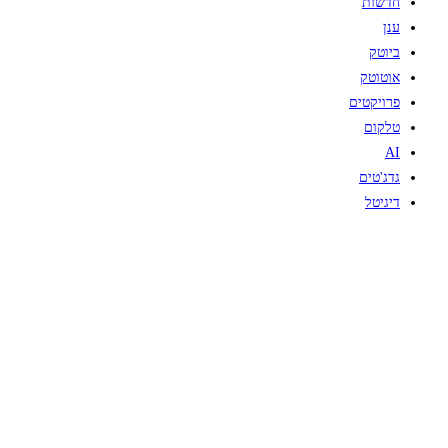
חדשות
ענן
ביוטק
אוטוטק
פרויקטים
טלקום
AI
גדג'טים
דיגיטל