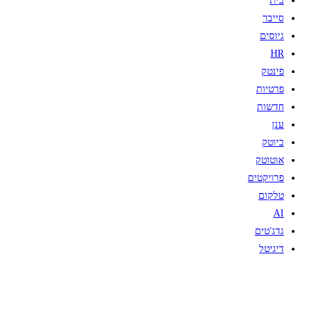
בית
סייבר
גיוסים
HR
פינטק
פרטיות
חדשות
ענן
ביוטק
אוטוטק
פרויקטים
טלקום
AI
גדג'טים
דיגיטל