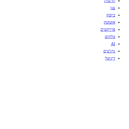
חדשות
ענן
ביוטק
אוטוטק
פרויקטים
טלקום
AI
גדג'טים
דיגיטל