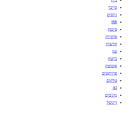
בית
סייבר
גיוסים
HR
פינטק
פרטיות
חדשות
ענן
ביוטק
אוטוטק
פרויקטים
טלקום
AI
גדג'טים
דיגיטל