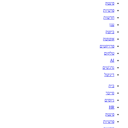
פינטק
פרטיות
חדשות
ענן
ביוטק
אוטוטק
פרויקטים
טלקום
AI
גדג'טים
דיגיטל
בית
סייבר
גיוסים
HR
פינטק
פרטיות