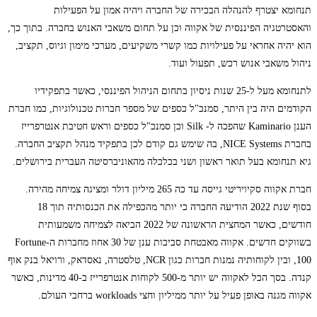
תנחומא יצטרף להנהלה הבכירה של החברה ויהיה אמון על הפעילות
והאסטרטגיה הפיננסית של אקווה וכן על תחום משאבי האנוש בחברה. בתוך כך,
הוא יהיה אחראי על פעילויות כמו קשרי משקיעים, מערכי מימון וגיוס, תקציב,
ניהול משאבי אנוש רכש, תפעול ועוד.
לתנחומא מעל ל-25 שנות ניסיון בתחום הניהול הפיננסי, כאשר בתפקידיו
הקודמים היה בין היתר, סמנכ"ל כספים של מספר חברות טכנולוגיות, כמו חברת
הענן Kaminario שהפכה ל- Silk וכן סמנכ"ל כספים וראש חטיבת אנטרפרייז
בחברת NICE Systems, בה שימש גם קודם לכן בתפקיד מנהל תקציב החברה.
גיא תנחומא בעל תואר ראשון ושני בכלכלה מהאוניברסיטה העברית בירושלים.
חברת אקווה סקיויריטי גייסה עד כה 265 מיליון דולר ומציגה צמיחה מהירה.
בסוף שנת 2022 הודיעה החברה כי יותר מהכפילה את הכנסותיה תוך 18
חודשים, כאשר המחצית הראשונה של 2022 הביאה לצמיחה משמעותית
בשווקים חדשים. אקווה מאבטחת סביבות ענן של 30 אחוז מחברות ה-Fortune
100, ובין לקוחותיה נמנות חברות כגון NCR, טלסטרה, נאסדאק, ורויאל בנק אוף
קנדה. בסך הכל לאקווה יש יותר מ-500 לקוחות אנטרפרייז ב-40 מדינות, כאשר
אקווה מגנה באופן פעיל על יותר ממיליון וחצי workloads ברחבי העולם.