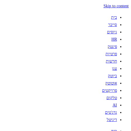
Skip to content
בית
סייבר
גיוסים
HR
פינטק
פרטיות
חדשות
ענן
ביוטק
אוטוטק
פרויקטים
טלקום
AI
גדג'טים
דיגיטל