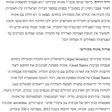
דרור דוידוף
, מייסד שותף ומנכ"ל אקווה סקיורטי:"גיא מצטרף למשפחת אקווה
לאחר שצבר ניסיון רב כסמנכ"ל כספים במספר חברות ישראליות ובין-לאומיות,
בהן הוכיח את יכולתו ואת מומחיותו בתחום. מצאנו כי גיא חולק עם אקווה
ערכים מקצועיים וחברתיים משותפים רבים ולכן החיבור הזה הוא טבעי והנכון
ביותר עבור הפעילות הפיננסית של החברה. אני סמוך ובטוח שגיא יסייע לנו
להמשיך את תנופת הצמיחה האדירה של החברה. אנחנו שמחים ומברכים על
הצטרפותו ומאחלים לו הצלחה רבה".
אודות אקווה סקיוריטי
אקווה סקיוריטי (Aqua Security) הישראלית היא החברה המובילה בתחום
אבטחת סביבות Cloud Native. אקווה מספקת לארגונים את החופש ליצור
חדשנות ולנהל את הארגון שלהם עם מינימום תקלות. פלטפורמת אבטחת ה-
Cloud Native של אקווה מספקת מניעה, זיהוי ותגובה אוטומטית לכל אורך
מחזור חיי היישומים במטרה לאבטח תשתיות ענן ויישומים הפועלים בענן.
לקוחות אקווה הם הארגונים הגדולים בעולם בענפים כגון: בנקים, חברות ביטוח,
ממשל, שירותים פיננסים, מדיה, ייצור וקמעונאות. הפלטפורמה של אקווה
מאבטחת מגוון רחב של סביבות ענן ציבורי ופרטי: קונטיינרים, serverless ומכונות
וירטואליות בענן. אקווה, אשר הוקמה בשנת 2015, מעסיקה כ-550 עובדים,